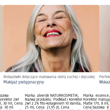
Wskazówki dotyczące malowania skóry suchej i dojrzałej
Perfek
Makijaż pielęgnacyjny
Wskaz
 Nazwa
Marka: alverde NATURKOSMETIK;
Marka: essence
korektor 2w1
Nazwa produktu: Podkład i korektor
Korektor matuj
0, 30 ml; Cena:
2w1 z 2% fito-kolagenem 10 Vanilla,
Matte 170, 8 ml;
a: 30 ml
25 ml; Cena: 21,95 zł; Cena
Cena bazowa: 8 m