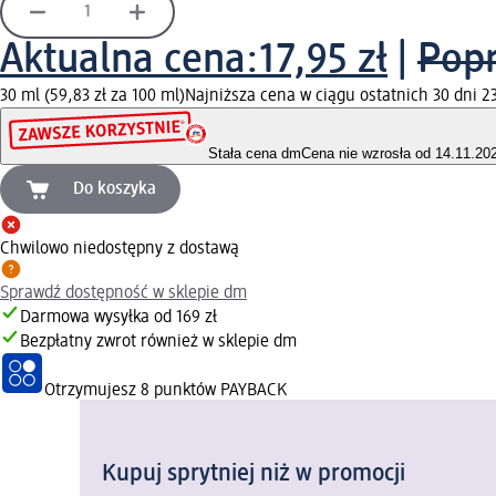
Aktualna cena:
17,95 zł
|
Popr
30 ml (59,83 zł za 100 ml)
Najniższa cena w ciągu ostatnich 30 dni 23
Stała cena dm
Cena nie wzrosła od 14.11.20
Do koszyka
Chwilowo niedostępny z dostawą
Sprawdź dostępność w sklepie dm
Darmowa wysyłka od 169 zł
Bezpłatny zwrot również w sklepie dm
Otrzymujesz
8 punktów PAYBACK
Kupuj sprytniej niż w promocji