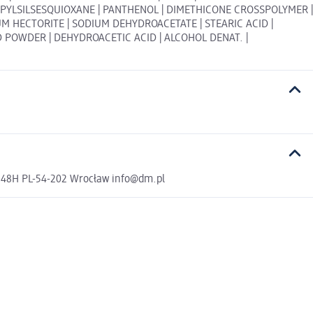
ROPYLSILSESQUIOXANE | PANTHENOL | DIMETHICONE CROSSPOLYMER |
M HECTORITE | SODIUM DEHYDROACETATE | STEARIC ACID |
 POWDER | DEHYDROACETIC ACID | ALCOHOL DENAT. |
a 48H PL-54-202 Wrocław info@dm.pl