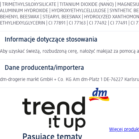
| TRIMETHYLSILOXYSILICATE | TITANIUM DIOXIDE (NANO) | MAGNE
ALUMINUM HYDROXIDE | HYDROXYETHYLCELLULOSE | SYNTHETIC BEE
BEHENYL BEESWAX | STEARYL BEESWAX | HYDROLYZED XANTHOMONAS
ETHYLHEXYLGLYCERIN | CI 77891 | CI 77163 | CI 77492 | CI 77491 | CI 
Informacje dotyczące stosowania
Aby uzyskać świeżą, rozbudzoną cerę, nałożyć makijaż za pomocą ap
Dane producenta/importera
dm-drogerie markt GmbH + Co. KG Am dm-Platz 1 DE-76227 Karlsruh
Więcej produkt
Pasujące tematy