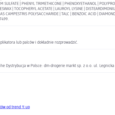
SIUM SULFATE | PHENYL TRIMETHICONE | PHENOXYETHANOL | POLYP
SWAX | TOCOPHERYL ACETATE | LAUROYL LYSINE | DISTEARDIMONIU
 CAMPESTRIS POLYSACCHARIDE | TALC | BENZOIC ACID | DIAMOND
77499.
likatora lub palców i dokładnie rozprowadzić.
e Dystrybucja w Polsce: dm-drogerie markt sp. z o.o. ul. Legnick
ów od trend !t up