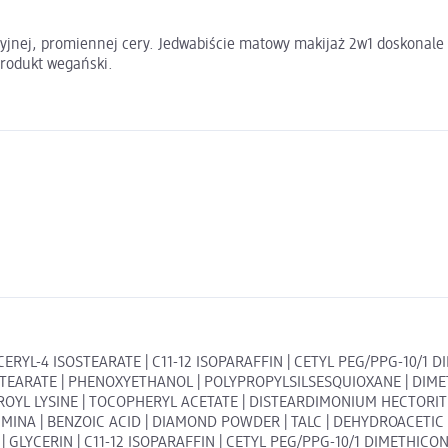
cyjnej, promiennej cery. Jedwabiście matowy makijaż 2w1 doskonale 
Produkt wegański.
RYL-4 ISOSTEARATE | C11-12 ISOPARAFFIN | CETYL PEG/PPG-10/1 DI
SOSTEARATE | PHENOXYETHANOL | POLYPROPYLSILSESQUIOXANE | D
OYL LYSINE | TOCOPHERYL ACETATE | DISTEARDIMONIUM HECTORIT
 | BENZOIC ACID | DIAMOND POWDER | TALC | DEHYDROACETIC ACID 
 | GLYCERIN | C11-12 ISOPARAFFIN | CETYL PEG/PPG-10/1 DIMETHICO