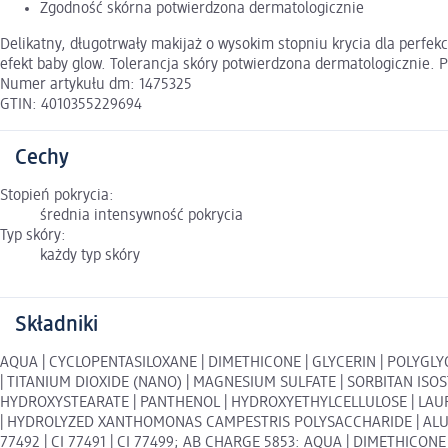
Zgodność skórna potwierdzona dermatologicznie
Delikatny, długotrwały makijaż o wysokim stopniu krycia dla perfek
efekt baby glow. Tolerancja skóry potwierdzona dermatologicznie. 
Numer artykułu dm: 1475325
GTIN: 4010355229694
Cechy
Stopień pokrycia:
średnia intensywność pokrycia
Typ skóry:
każdy typ skóry
Składniki
AQUA | CYCLOPENTASILOXANE | DIMETHICONE | GLYCERIN | POLYGLYCE
| TITANIUM DIOXIDE (NANO) | MAGNESIUM SULFATE | SORBITAN I
HYDROXYSTEARATE | PANTHENOL | HYDROXYETHYLCELLULOSE | LAUR
| HYDROLYZED XANTHOMONAS CAMPESTRIS POLYSACCHARIDE | ALUMINA
77492 | CI 77491 | CI 77499; AB CHARGE 5853: AQUA | DIMETHICONE