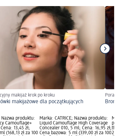
cyjny makijaż krok po kroku
Poradnik i wsk
ówki makijażowe dla początkujących
Bronzer: pra
; Nazwa produktu:
Marka: CATRICE; Nazwa produktu:
Marka: tren
ący Camouflage+
Liquid Camouflage High Coverage
produktu: P
 Cena: 13,45 zł;
Concealer 010, 5 ml; Cena: 16,95 zł;
the Found C
l (168,13 zł za 100
Cena bazowa: 5 ml (339,00 zł za 100
23,95 zł; C