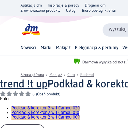
Aplikacja dm
Inspiracje & porady
Drogeria dm
Zrównoważone produkty
Usługi
Biuro obsługi klienta
Wyszukaj 
Nowości
Marki
Makijaż
Pielęgnacja & perfumy
Wł
*
Darmowa wysyłka od 169 zł
Strona główna
Makijaż
Cera
Podkład
trend !t up
Podkład & korekto
0
(
Oceń produkt
)
Kolor
Podkład & korektor 2 w 1 Camou 020
Podkład & korektor 2 w 1 Camou 010
Podkład & korektor 2 w 1 Camou 009