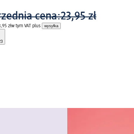
zednia cena:
23,95 zł
,95 zł
w tym VAT plus
wysyłka
23