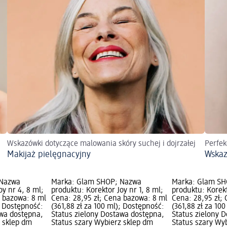
Wskazówki dotyczące malowania skóry suchej i dojrzałej
Perfek
Makijaż pielęgnacyjny
Wskaz
 Nazwa
Marka: Glam SHOP; Nazwa
Marka: Glam SH
oy nr 4, 8 ml;
produktu: Korektor Joy nr 1, 8 ml;
produktu: Korekt
a bazowa: 8 ml
Cena: 28,95 zł; Cena bazowa: 8 ml
Cena: 28,95 zł;
); Dostępność:
(361,88 zł za 100 ml); Dostępność:
(361,88 zł za 10
awa dostępna,
Status zielony Dostawa dostępna,
Status zielony 
z sklep dm
Status szary Wybierz sklep dm
Status szary Wy