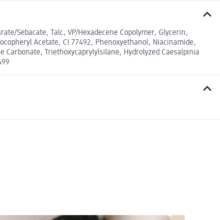
arate/Sebacate, Talc, VP/Hexadecene Copolymer, Glycerin,
 Tocopheryl Acetate, CI 77492, Phenoxyethanol, Niacinamide,
ne Carbonate, Triethoxycaprylylsilane, Hydrolyzed Caesalpinia
499