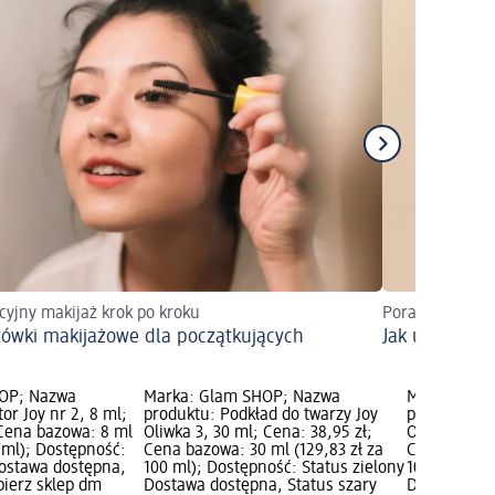
cyjny makijaż krok po kroku
Poradnik maki
ówki makijażowe dla początkujących
Jak uzyskać e
OP; Nazwa
Marka: Glam SHOP; Nazwa
Marka: Gla
or Joy nr 2, 8 ml;
produktu: Podkład do twarzy Joy
produktu: P
 Cena bazowa: 8 ml
Oliwka 3, 30 ml; Cena: 38,95 zł;
Oliwka 0, 30
0 ml); Dostępność:
Cena bazowa: 30 ml (129,83 zł za
Cena bazowa
Dostawa dostępna,
100 ml); Dostępność: Status zielony
100 ml); Do
bierz sklep dm
Dostawa dostępna, Status szary
Dostawa dos