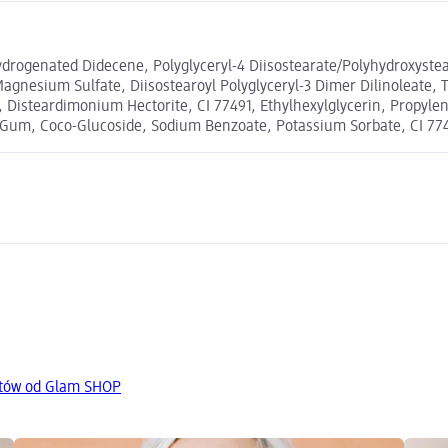
drogenated Didecene, Polyglyceryl-4 Diisostearate/Polyhydroxyste
Magnesium Sulfate, Diisostearoyl Polyglyceryl-3 Dimer Dilinoleate,
e, Disteardimonium Hectorite, CI 77491, Ethylhexylglycerin, Propyle
 Gum, Coco-Glucoside, Sodium Benzoate, Potassium Sorbate, CI 77
któw od Glam SHOP