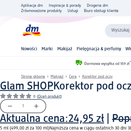
Aplikacja dm
Inspiracje & porady
Drogeria dm
Zrównoważone produkty
Usługi
Biuro obsługi klienta
Wyszukaj 
Nowości
Marki
Makijaż
Pielęgnacja & perfumy
Wł
*
Darmowa wysyłka od 169 zł
Strona główna
Makijaż
Cera
Korektor pod oczy
Glam SHOP
Korektor pod oczy
0
(
Oceń produkt
)
Aktualna cena:
24,95 zł
|
Pop
5 ml (499,00 zł za 100 ml)
Najniższa cena w ciągu ostatnich 30 dni 3