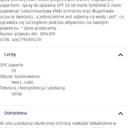
łączy ochronę UVA i UVB z przyjemnym, letnim, tropikalnym
zapachem. Spray do opalania SPF 50 od marki SUNDANCE może
zapewniać natychmiastowy efekt ochronny oraz długotrwałe
uczucie świeżości, a jednocześnie jest odporny na wodę i pot*, co
sprawdza się szczególnie podczas aktywności na świeżym
powietrzu. * dane producenta.
Numer artykułu dm: 3094399
GTIN: 4067796305470
Cechy
SPF zawarte:
50
Obszar zastosowania:
twarz, ciało
Tekstura / konsystencja / aplikacja:
spray
Ostrzeżenia
W celu uzyskania skutecznej ochrony nakładać kilkakrotnie w