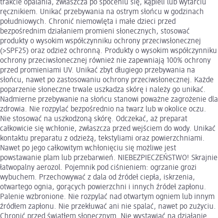
trakcie opalania, zwłaszcza po spoceniu się, kąpieli lub wytarciu
ręcznikiem. Unikać przebywania na ostrym słońcu w godzinach
południowych. Chronić niemowlęta i małe dzieci przed
bezpośrednim działaniem promieni słonecznych, stosować
produkty o wysokim współczynniku ochrony przeciwsłonecznej
(>SPF25) oraz odzież ochronną. Produkty o wysokim współczynniku
ochrony przeciwsłonecznej również nie zapewniają 100% ochrony
przed promieniami UV. Unikać zbyt długiego przebywania na
słońcu, nawet po zastosowaniu ochrony przeciwsłonecznej. Każde
poparzenie słoneczne trwale uszkadza skórę i należy go unikać.
Nadmierne przebywanie na słońcu stanowi poważne zagrożenie dla
zdrowia. Nie rozpylać bezpośrednio na twarz lub w okolice oczu.
Nie stosować na uszkodzoną skórę. Odczekać, aż preparat
całkowicie się wchłonie, zwłaszcza przed wejściem do wody. Unikać
kontaktu preparatu z odzieżą, tekstyliami oraz powierzchniami.
Nawet po jego całkowitym wchłonięciu się możliwe jest
powstawanie plam lub przebarwień. NIEBEZPIECZEŃSTWO! Skrajnie
łatwopalny aerozol. Pojemnik pod ciśnieniem: ogrzanie grozi
wybuchem. Przechowywać z dala od źródeł ciepła, iskrzenia,
otwartego ognia, gorących powierzchni i innych źródeł zapłonu.
Palenie wzbronione. Nie rozpylać nad otwartym ogniem lub innym
źródłem zapłonu. Nie przekłuwać ani nie spalać, nawet po zużyciu.
Chronić przed światłem słonecznym. Nie wystawiać na działanie