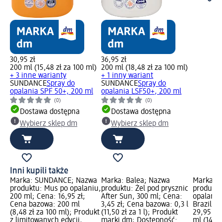
30,95 zł
36,95 zł
200 ml (15,48 zł za 100 ml)
200 ml (18,48 zł za 100 ml)
+ 3 inne warianty
+ 1 inny wariant
SUNDANCE
Spray do
SUNDANCE
Spray do
opalania SPF 50+, 200 ml
opalania LSF50+, 200 ml
(0)
(0)
Dostawa dostępna
Dostawa dostępna
Wybierz sklep dm
Wybierz sklep dm
Inni kupili także
Marka: SUNDANCE; Nazwa
Marka: Balea; Nazwa
Marka: 
produktu: Mus po opalaniu,
produktu: Żel pod prysznic
produktu
200 ml; Cena: 16,95 zł;
After Sun, 300 ml; Cena:
opalania
Cena bazowa: 200 ml
3,45 zł; Cena bazowa: 0,3 l
Brazil!,
(8,48 zł za 100 ml); Produkt
(11,50 zł za 1 l); Produkt
29,95 zł
z limitowanych edycji,
marki dm; Dostępność:
ml (14,98