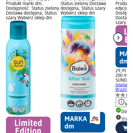
Produkt marki dm;
Status zielony Dostawa
Produkt 
Dostępność: Status zielony
dostępna, Status szary
edycji, 
Dostawa dostępna, Status
Wybierz sklep dm
Dostępno
szary Wybierz sklep dm
Dostawa 
szary Wy
29,95 zł
200 ml (1
SUNDAN
opalania
Brazil!, 
Info
Dosta
Wybie