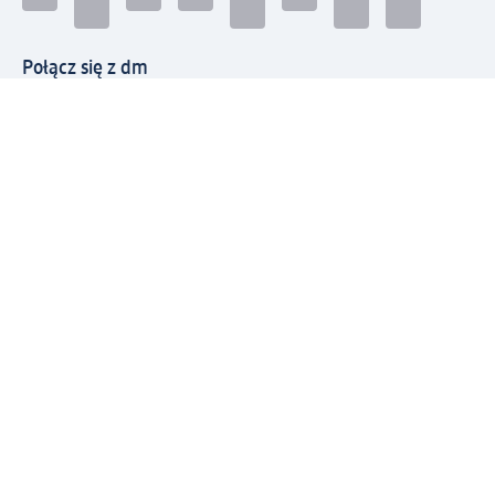
Połącz się z dm
Pobierz aplikację dm:
© 2026 dm-drogerie markt sp. z o.o.
Impressum
Polityka prywatności
Ogólne warunki handlowe
Odstąpienie od umowy w dm
Rozstrzyganie sporów
Zgłaszanie nieprawidłowości
Utylizacja sprzętu elektrycznego