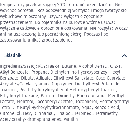
temperatury przekraczającej 50°C. Chronić przed dziećmi. Nie
wdychać aerozolu. Bez odpowiedniej wentylacji mogą tworzyć się
wybuchowe mieszaniny. Używać wyłącznie zgodnie z
przeznaczeniem. Do pojemnika na surowce wtórne usuwać
wyłącznie całkowicie opróżnione opakowania. Nie rozpylać w oczy
ani na uszkodzoną lub podrażnioną skórę. Podczas i po
zastosowaniu unikać źródeł zapłonu.
Składniki
Ingredients/Sastojci/Cъставки: Butane, Alcohol Denat., C12-15
Alkyl Benzoate, Propane, Diethylamino Hydroxybenzoyl Hexyl
Benzoate, Dibutyl Adipate, Ethylhexyl Salicylate, Coco-Caprylate,
Acrylates/Octylacrylamide Copolymer, Diethylhexyl Butamido
Triazone, Bis- Ethylhexyloxyphenol Methoxyphenyl Triazine,
Ethylhexyl Triazone, Parfum, Dimethyl Phenylbutanol, Menthyl
Lactate, Menthol, Tocopheryl Acetate, Tocopherol, Pentaerythrityl
Tetra-Di-t-Butyl Hydroxyhydrocinnamate, Aqua, Benzoic Acid,
Citronellol, Hexyl Cinnamal, Linalool, Terpineol, Tetramethyl
Acetyloctahy- dronaphthalenes, Vanillin.