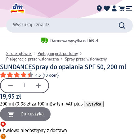
Wyszukaj i znajdź
Darmowa wysyłka od 169 zł
Strona główna
Pielęgnacja & perfumy
Pielęgnacja przeciwsłoneczna
Spray przeciwsłoneczny
SUNDANCE
Spray do opalania SPF 50, 200 ml
4.5
(
10 ocen
)
19,95 zł
200 ml (9,98 zł za 100 ml)
w tym VAT plus
wysyłka
Do koszyka
Chwilowo niedostępny z dostawą