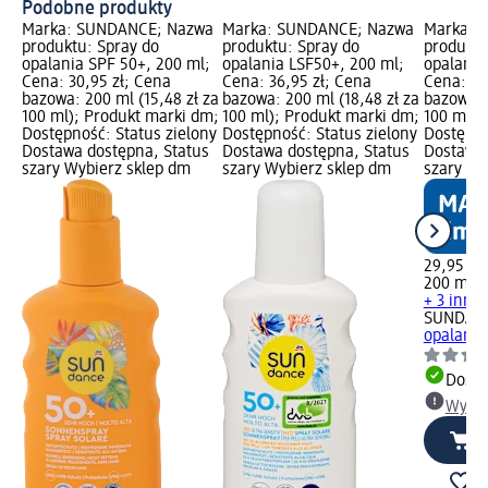
Podobne produkty
Marka: SUNDANCE; Nazwa
Marka: SUNDANCE; Nazwa
Marka: 
produktu: Spray do
produktu: Spray do
produktu
opalania SPF 50+, 200 ml;
opalania LSF50+, 200 ml;
opalania
Cena: 30,95 zł; Cena
Cena: 36,95 zł; Cena
Cena: 29
bazowa: 200 ml (15,48 zł za
bazowa: 200 ml (18,48 zł za
bazowa: 
100 ml); Produkt marki dm;
100 ml); Produkt marki dm;
100 ml);
Dostępność: Status zielony
Dostępność: Status zielony
Dostępno
Dostawa dostępna, Status
Dostawa dostępna, Status
Dostawa 
szary Wybierz sklep dm
szary Wybierz sklep dm
szary Wy
29,95 zł
200 ml (1
+ 3 inne
SUNDAN
opalania
Dosta
Wybie