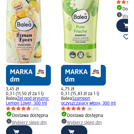
Dosta
Wybie
3,45 zł
4,75 zł
0,3 l (11,50 zł za 1 l)
0,3 l (15,83 zł za 1 l)
Balea
Żel pod prysznic
Balea
Szampon
Lemon Lover, 300 ml
oczyszczający włosy, 300 ml
(77)
(8)
Dostawa dostępna
Dostawa dostępna
Wybierz sklep dm
Wybierz sklep dm