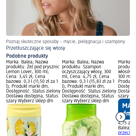
Poznaj skuteczne sposoby – mycie, pielęgnacja i szampony
Po
Przetłuszczające się włosy
Oc
Podobne produkty
Marka: Balea; Nazwa
Marka: Balea; Nazwa
Marka: B
produktu: Żel pod prysznic
produktu: Szampon
produkt
Lemon Lover, 300 ml;
oczyszczający włosy, 300
włosów p
Cena: 3,45 zł; Cena
ml; Cena: 4,75 zł; Cena
300 ml; 
bazowa: 0,3 l (11,50 zł za 1
bazowa: 0,3 l (15,83 zł za 1
Produkt 
l); Produkt marki dm;
l); Produkt marki dm;
Dostępno
Dostępność: Status zielony
Dostępność: Status zielony
Dostawa 
Dostawa dostępna, Status
Dostawa dostępna, Status
szary Wy
szary Wybierz sklep dm
szary Wybierz sklep dm
4,75 zł
Balea
Sz
przeciwł