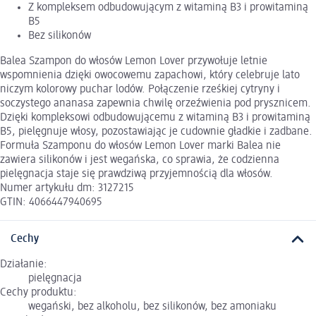
Z kompleksem odbudowującym z witaminą B3 i prowitaminą
B5
Bez silikonów
Balea Szampon do włosów Lemon Lover przywołuje letnie
wspomnienia dzięki owocowemu zapachowi, który celebruje lato
niczym kolorowy puchar lodów. Połączenie rześkiej cytryny i
soczystego ananasa zapewnia chwilę orzeźwienia pod prysznicem.
Dzięki kompleksowi odbudowującemu z witaminą B3 i prowitaminą
B5, pielęgnuje włosy, pozostawiając je cudownie gładkie i zadbane.
Formuła Szamponu do włosów Lemon Lover marki Balea nie
zawiera silikonów i jest wegańska, co sprawia, że codzienna
pielęgnacja staje się prawdziwą przyjemnością dla włosów.
Numer artykułu dm: 3127215
GTIN: 4066447940695
Cechy
Działanie:
pielęgnacja
Cechy produktu:
wegański, bez alkoholu, bez silikonów, bez amoniaku