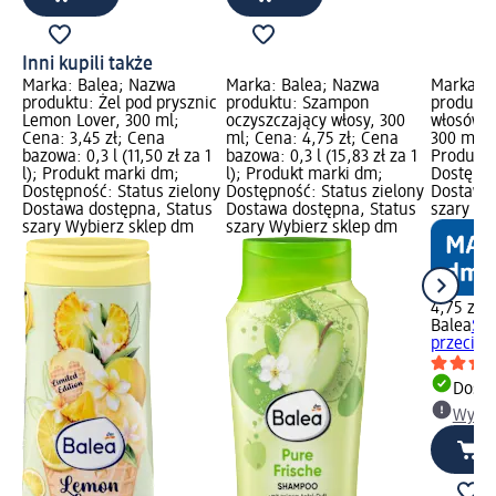
Inni kupili także
Marka: Balea; Nazwa
Marka: Balea; Nazwa
Marka: B
produktu: Żel pod prysznic
produktu: Szampon
produkt
Lemon Lover, 300 ml;
oczyszczający włosy, 300
włosów p
Cena: 3,45 zł; Cena
ml; Cena: 4,75 zł; Cena
300 ml; 
bazowa: 0,3 l (11,50 zł za 1
bazowa: 0,3 l (15,83 zł za 1
Produkt 
l); Produkt marki dm;
l); Produkt marki dm;
Dostępno
Dostępność: Status zielony
Dostępność: Status zielony
Dostawa 
Dostawa dostępna, Status
Dostawa dostępna, Status
szary Wy
szary Wybierz sklep dm
szary Wybierz sklep dm
4,75 zł
Balea
Sz
przeciwł
Dosta
Wybie