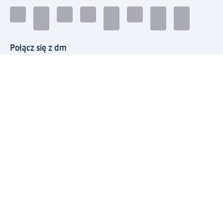
Połącz się z dm
Pobierz aplikację dm:
© 2026 dm-drogerie markt sp. z o.o.
Impressum
Polityka prywatności
Ogólne warunki handlowe
Odstąpienie od umowy w dm