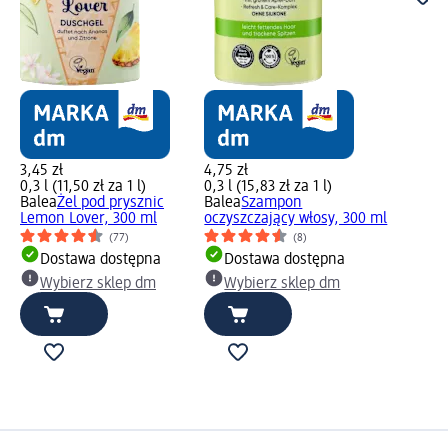
3,45 zł
4,75 zł
0,3 l (11,50 zł za 1 l)
0,3 l (15,83 zł za 1 l)
Balea
Żel pod prysznic
Balea
Szampon
Lemon Lover, 300 ml
oczyszczający włosy, 300 ml
(77)
(8)
Dostawa dostępna
Dostawa dostępna
Wybierz sklep dm
Wybierz sklep dm