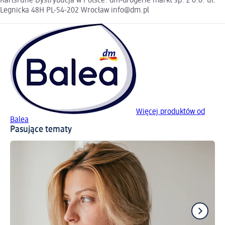
Karlsruhe Dystrybucja w Polsce: dm-drogerie markt sp. z o.o. ul.
Legnicka 48H PL-54-202 Wrocław info@dm.pl
Więcej produktów od
Balea
Pasujące tematy