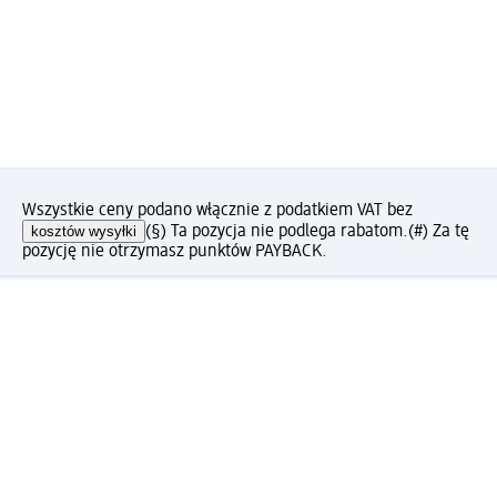
Wszystkie ceny podano włącznie z podatkiem VAT bez
kosztów wysyłki
(§) Ta pozycja nie podlega rabatom.
(#) Za tę
pozycję nie otrzymasz punktów PAYBACK.
Jak podoba Ci się ta strona?