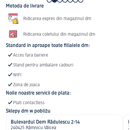
Metoda de livrare
Ridicarea expres din magazinul dm
Ridicarea coletului din magazinul dm
Standard in aproape toate filialele dm:
Acces fara bariere
Stand pentru ambalare cadouri
WIFI
Zona de joaca
Noile noastre servicii de plata:
Plati contactless
Sklepy dm w pobliżu
Bulevardul Dem Rădulescu 2-14
240425 Râmnicu Vâlcea
2