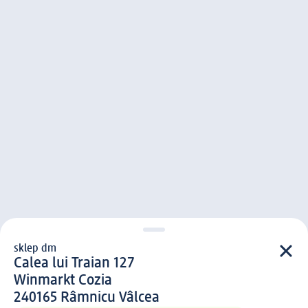
sklep dm
sklep d m
Calea lui Traian 127
Winmarkt Cozia
2 4 0 1 6 5
240165
Râmnicu Vâlcea