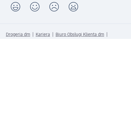
Drogeria dm
Kariera
Biuro Obsługi Klienta dm
Kontakt
Znajdź sklepy dm
Metody płatności
Połącz się z dm
Pobierz aplikację dm: