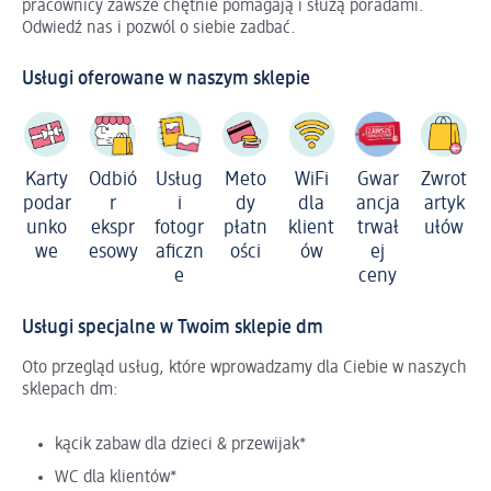
pracownicy zawsze chętnie pomagają i służą poradami.
Odwiedź nas i pozwól o siebie zadbać.
Usługi oferowane w naszym sklepie
Usług
Gwar
Karty
Odbió
Meto
WiFi
Zwrot
i
ancja
podar
r
dy
dla
artyk
fotogr
trwał
unko
ekspr
płatn
klient
ułów
aficzn
ej
we
esowy
ości
ów
e
ceny
Usługi specjalne w Twoim sklepie dm
Oto przegląd usług, które wprowadzamy dla Ciebie w naszych
sklepach dm:
kącik zabaw dla dzieci & przewijak*
WC dla klientów*