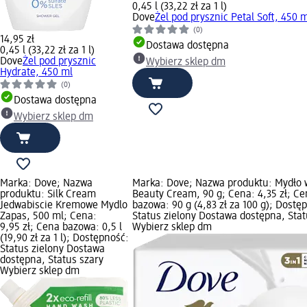
0,45 l (33,22 zł za 1 l)
Dove
Żel pod prysznic Petal Soft, 450 
(0)
14,95 zł
Dostawa dostępna
0,45 l (33,22 zł za 1 l)
Dove
Żel pod prysznic
Wybierz sklep dm
Hydrate, 450 ml
(0)
Dostawa dostępna
Wybierz sklep dm
Marka: Dove; Nazwa
Marka: Dove; Nazwa produktu: Mydło 
produktu: Silk Cream
Beauty Cream, 90 g; Cena: 4,35 zł; C
Jedwabiscie Kremowe Mydlo
bazowa: 90 g (4,83 zł za 100 g); Dostę
Zapas, 500 ml; Cena:
Status zielony Dostawa dostępna, Stat
9,95 zł; Cena bazowa: 0,5 l
Wybierz sklep dm
(19,90 zł za 1 l); Dostępność:
Status zielony Dostawa
dostępna, Status szary
Wybierz sklep dm