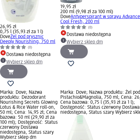
19,95 zł
200 ml (9,98 zł za 100 ml)
Dove
Antyperspirant w sprayu Advanc
Cool Fresh, 200 ml
26,95 zł
(0)
0,75 l (35,93 zł za 1 l)
Dostawa niedostępna
Dove
Żel pod prysznic
Deeply Nourishing, 750 ml
Wybierz sklep dm
(0)
Dostawa niedostępna
Wybierz sklep dm
Marka: Dove; Nazwa
Marka: Dove; Nazwa produktu: Żel pod
produktu: Dezodorant
Pistachio&Magnolia, 750 ml; Cena: 26,
Nourishing Secrets Glowing
Cena bazowa: 0,75 l (35,93 zł za 1 l);
Lotus & Rice Water roll-on,
Dostępność: Status czerwony Dostawa
50 ml; Cena: 14,95 zł; Cena
niedostępna, Status szary Wybierz sk
bazowa: 50 ml (29,90 zł za
100 ml); Dostępność: Status
czerwony Dostawa
niedostępna, Status szary
Wybierz sklep dm