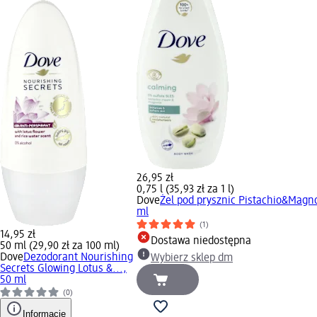
26,95 zł
0,75 l (35,93 zł za 1 l)
Dove
Żel pod prysznic Pistachio&Magno
ml
(1)
14,95 zł
Dostawa niedostępna
50 ml (29,90 zł za 100 ml)
Dove
Dezodorant Nourishing
Wybierz sklep dm
Secrets Glowing Lotus &...,
50 ml
(0)
Informacje