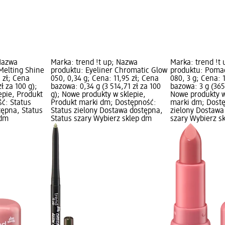
 Nazwa
Marka: trend !t up; Nazwa
Marka: trend !t
Melting Shine
produktu: Eyeliner Chromatic Glow
produktu: Poma
5 zł; Cena
050, 0,34 g; Cena: 11,95 zł; Cena
080, 3 g; Cena: 
ł za 100 g);
bazowa: 0,34 g (3 514,71 zł za 100
bazowa: 3 g (365
epie, Produkt
g); Nowe produkty w sklepie,
Nowe produkty w
ć: Status
Produkt marki dm; Dostępność:
marki dm; Dostę
tępna, Status
Status zielony Dostawa dostępna,
zielony Dostawa
 dm
Status szary Wybierz sklep dm
szary Wybierz s