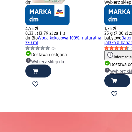
dm
Wybierz sklep
4,55 zł
1,75 zł
0,33 l (13,79 zł za 1 l)
25 g (7,00 zł z
dmBio
Woda kokosowa 100%, naturalna,
babylove
Baton
330 ml
jabłko & banan
(0)
(
Dostawa dostępna
Informacje
Wybierz sklep dm
Dostawa d
Wybierz sk