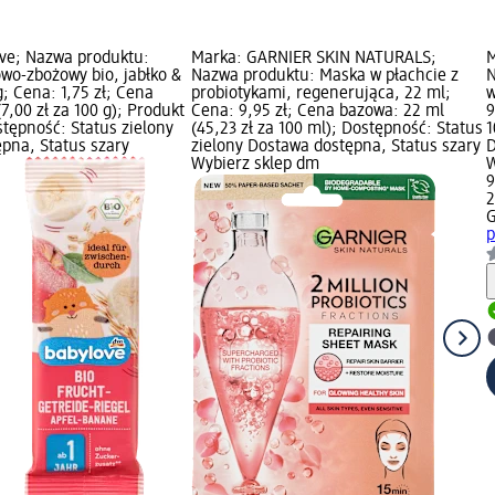
ve; Nazwa produktu:
Marka: GARNIER SKIN NATURALS;
M
wo-zbożowy bio, jabłko &
Nazwa produktu: Maska w płachcie z
N
; Cena: 1,75 zł; Cena
probiotykami, regenerująca, 22 ml;
w
7,00 zł za 100 g); Produkt
Cena: 9,95 zł; Cena bazowa: 22 ml
9
tępność: Status zielony
(45,23 zł za 100 ml); Dostępność: Status
1
pna, Status szary
zielony Dostawa dostępna, Status szary
D
Wybierz sklep dm
W
9
2
G
p