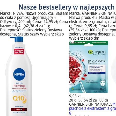
Nasze bestsellery w najlepszych
Marka: NIVEA; Nazwa produktu: Balsam
Marka: GARNIER SKIN NAT
do ciała z pompką Ujędrniający +
Nazwa produktu: Maska w p
Odżywczy, 400 ml; Cena: 24,95 zł; Cena
ekstraktem z granatu, nawi
bazowa: 0,4 l (62,38 zł za 1 l);
g; Cena: 9,95 zł; Cena baz
Dostępność: Status zielony Dostawa
(35,54 zł za 100 g); Dostęp
dostępna, Status szary Wybierz sklep
zielony Dostawa dostępna, 
Wybierz sklep dm
9,95 zł
28 g (35,54 zł za 100 g)
GARNIER SKIN NATURALS
M
płachcie z ekstraktem z gra
g