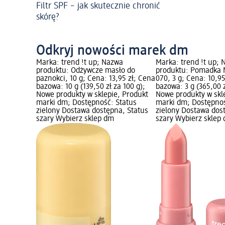
Filtr SPF – jak skutecznie chronić
skórę?
Odkryj nowości marek dm
Marka: trend !t up; Nazwa
Marka: trend !t up;
produktu: Odżywcze masło do
produktu: Pomadka 
paznokci, 10 g; Cena: 13,95 zł; Cena
070, 3 g; Cena: 10,9
bazowa: 10 g (139,50 zł za 100 g);
bazowa: 3 g (365,00 z
Nowe produkty w sklepie, Produkt
Nowe produkty w skl
marki dm; Dostępność: Status
marki dm; Dostępnoś
zielony Dostawa dostępna, Status
zielony Dostawa dos
szary Wybierz sklep dm
szary Wybierz sklep