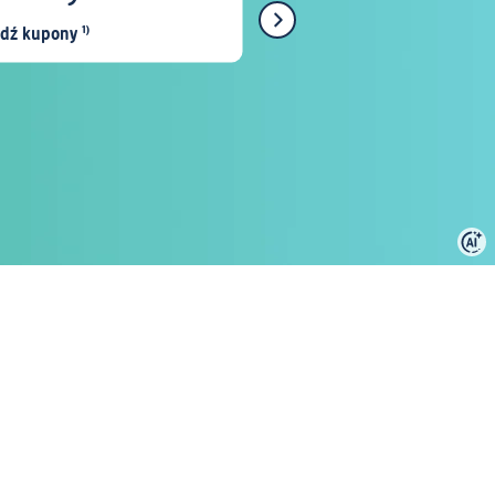
dź kupony
¹⁾