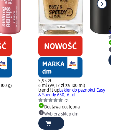
trend !t up
P
Shine 030, 
Dostawa
Wybierz 
5,95 zł
 100 g)
6 ml (99,17 zł za 100 ml)
trend !t up
Lakier do paznokci Easy
& Speedy 650, 6 ml
(0)
Dostawa dostępna
Wybierz sklep dm