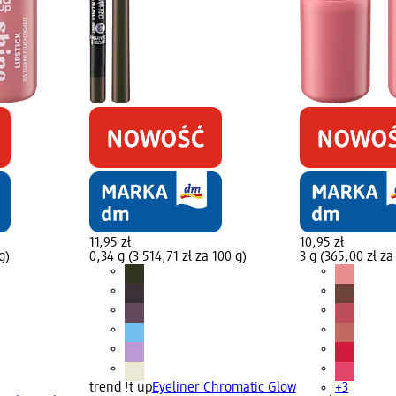
11,95 zł
10,95 zł
g)
0,34 g (3 514,71 zł za 100 g)
3 g (365,00 zł za
trend !t up
Eyeliner Chromatic Glow
+3