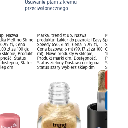
Usuwanie plam z kremu
przeciwsłonecznego
 up; Nazwa
Marka: trend !t up; Nazwa
Marka: tren
dka Melting Shine
produktu: Lakier do paznokci Easy &
produktu: P
10,95 zł; Cena
Speedy 650, 6 ml; Cena: 5,95 zł;
Shine 030, 2
,00 zł za 100 g);
Cena bazowa: 6 ml (99,17 zł za 100
Cena bazowa
 sklepie, Produkt
ml); Nowe produkty w sklepie,
100 g); Now
pność: Status
Produkt marki dm; Dostępność:
Produkt mar
 dostępna, Status
Status zielony Dostawa dostępna,
Status ziel
klep dm
Status szary Wybierz sklep dm
Status szar
12,95 zł
2,8 g (462,5