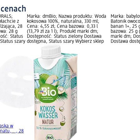
 cenach
URALS;
Marka: dmBio; Nazwa produktu: Woda
Marka: babylo
łachcie z
kokosowa 100%, naturalna, 330 ml;
Batonik owoco
lżająca, 28
Cena: 4,55 zł; Cena bazowa: 0,33 l
banan 1+, 25 g
owa: 28 g
(13,79 zł za 1 l); Produkt marki dm;
bazowa: 25 g (
ność: Status
Dostępność: Status zielony Dostawa
marki dm; Dos
Status szary
dostępna, Status szary Wybierz sklep
Dostawa dostę
aska w
natu,..., 28