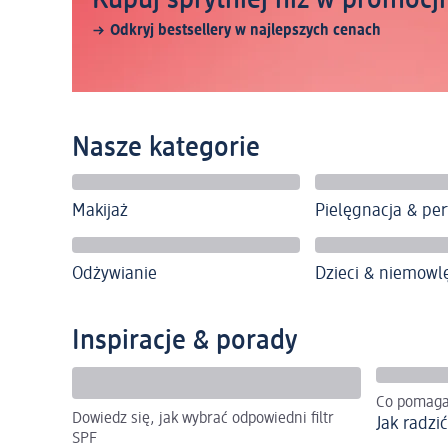
Odkryj bestsellery w najlepszych cenach
Nasze kategorie
Makijaż
Pielęgnacja & pe
Odżywianie
Dzieci & niemowl
Inspiracje & porady
Co pomaga
Dowiedz się, jak wybrać odpowiedni filtr
Jak radzi
SPF