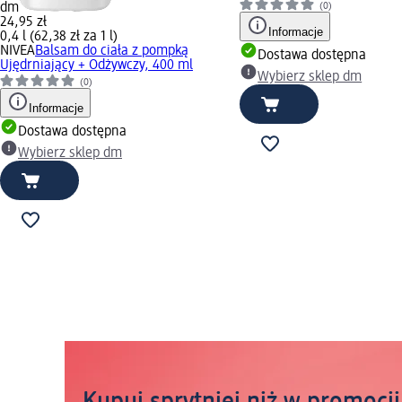
(0)
dm
24,95 zł
Informacje
0,4 l (62,38 zł za 1 l)
NIVEA
Balsam do ciała z pompką
Dostawa dostępna
Ujędrniający + Odżywczy, 400 ml
Wybierz sklep dm
(0)
Informacje
Dostawa dostępna
Wybierz sklep dm
Kupuj sprytniej niż w promocji