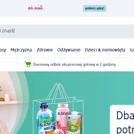
i znajdź
osy
Mężczyzna
Zdrowie
Odżywianie
Dzieci & niemowlęta
G
Darmowy odbiór ekspresowy gotowy w 2 godziny
Dba
pot