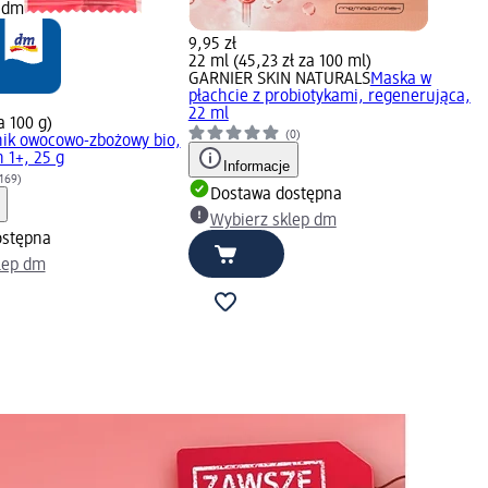
 dm
9,95 zł
22 ml (45,23 zł za 100 ml)
GARNIER SKIN NATURALS
Maska w
płachcie z probiotykami, regenerująca,
22 ml
a 100 g)
(0)
ik owocowo-zbożowy bio,
 1+, 25 g
Informacje
169)
Dostawa dostępna
Wybierz sklep dm
ostępna
lep dm