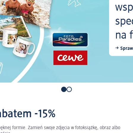
wsp
spe
na 
Spraw
abatem -15%
ęknej formie. Zamień swoje zdjęcia w fotoksiążkę, obraz albo