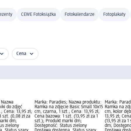
ezenty
CEWE Fotoksiążka
Fotokalendarze
Fotoplakaty
Cena
; Nazwa
Marka: Paradies; Nazwa produktu:
Marka: Parad
iki do zdjęć
Ramka na zdjęcie Basic Small 10x15
Ramka na zdję
.; Cena: 13,95 zł;
cm, czarna, 1 szt.; Cena: 13,95 zł;
cm, kolor dęb
szt. (0,08 zł za
Cena bazowa: 1 szt. (13,95 zł za 1
13,95 zł; Cen
marki dm;
szt.); Produkt marki dm;
(13,95 zł za 1
us zielony
Dostępność: Status zielony
dm; Dostępno
, Status szary
Dostawa dostępna, Status szary
Dostawa dost