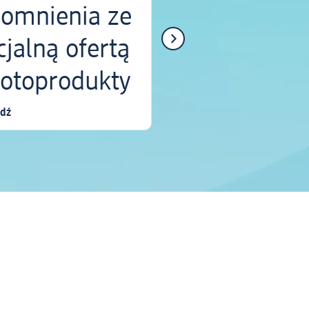
omnienia ze
cjalną ofertą
fotoprodukty
dź