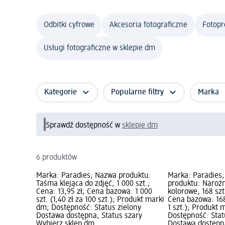
Odbitki cyfrowe
Akcesoria fotograficzne
Fotopr
Usługi fotograficzne w sklepie dm
Kategorie
Popularne filtry
Marka
Sprawdź dostępność w
sklepie dm
6 produktów
Marka: Paradies; Nazwa produktu:
Marka: Paradies
Taśma klejąca do zdjęć, 1 000 szt.;
produktu: Narożn
Cena: 13,95 zł; Cena bazowa: 1 000
kolorowe, 168 szt
szt. (1,40 zł za 100 szt.); Produkt marki
Cena bazowa: 168 
dm; Dostępność: Status zielony
1 szt.); Produkt 
Dostawa dostępna, Status szary
Dostępność: Stat
Wybierz sklep dm
Dostawa dostępna