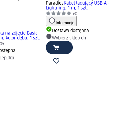
Paradies
Kabel ładujący USB-A -
Lightning, 1 m, 1 szt.
(0)
Informacje
Dostawa dostępna
a na zdjęcie Basic
m, kolor dębu, 1 szt.
Wybierz sklep dm
(0)
ostępna
klep dm