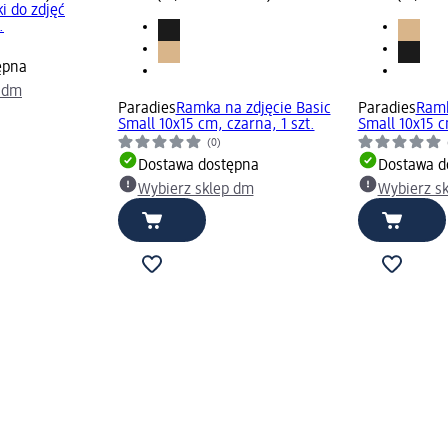
i do zdjęć
.
ępna
p dm
Paradies
Ramka na zdjęcie Basic
Paradies
Ramk
Small 10x15 cm, czarna, 1 szt.
Small 10x15 c
(0)
Dostawa dostępna
Dostawa d
Wybierz sklep dm
Wybierz s