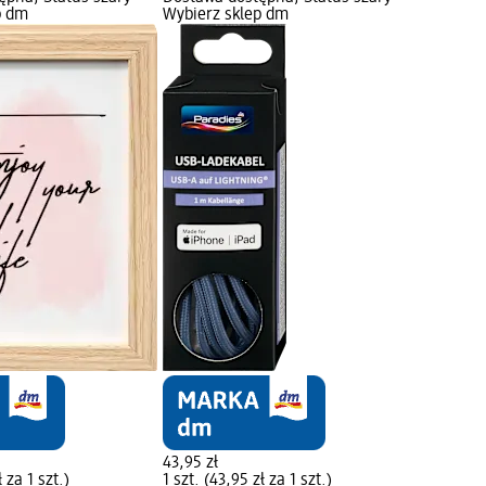
p dm
Wybierz sklep dm
43,95 zł
ł za 1 szt.)
1 szt. (43,95 zł za 1 szt.)