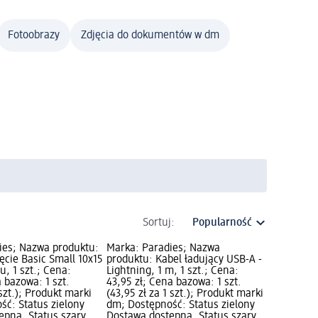
Fotoobrazy
Zdjęcia do dokumentów w dm
Sortuj:
ies; Nazwa produktu:
Marka: Paradies; Nazwa
cie Basic Small 10x15
produktu: Kabel ładujący USB-A -
u, 1 szt.; Cena:
Lightning, 1 m, 1 szt.; Cena:
a bazowa: 1 szt.
43,95 zł; Cena bazowa: 1 szt.
 szt.); Produkt marki
(43,95 zł za 1 szt.); Produkt marki
ść: Status zielony
dm; Dostępność: Status zielony
ępna, Status szary
Dostawa dostępna, Status szary