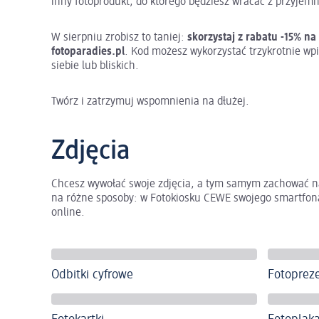
inny fotoprodukt, do którego będziesz wracać z przyjem
W sierpniu zrobisz to taniej:
skorzystaj z rabatu -15% n
fotoparadies.pl
. Kod możesz wykorzystać trzykrotnie wpi
siebie lub bliskich.
Twórz i zatrzymuj wspomnienia na dłużej.
Zdjęcia
Chcesz wywołać swoje zdjęcia, a tym samym zachować n
na różne sposoby: w Fotokiosku CEWE swojego smartfona
online.
Odbitki cyfrowe
Fotoprez