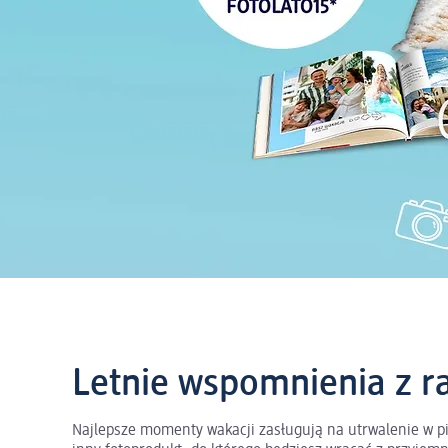
Letnie wspomnienia z r
Najlepsze momenty wakacji zasługują na utrwalenie w pi