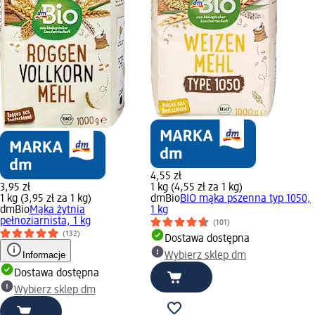
4,55 zł
3,95 zł
1 kg (4,55 zł za 1 kg)
1 kg (3,95 zł za 1 kg)
dmBio
BIO mąka pszenna typ 1050,
dmBio
Mąka żytnia
1 kg
pełnoziarnista, 1 kg
(101)
(132)
Dostawa dostępna
Informacje
Wybierz sklep dm
Dostawa dostępna
Wybierz sklep dm