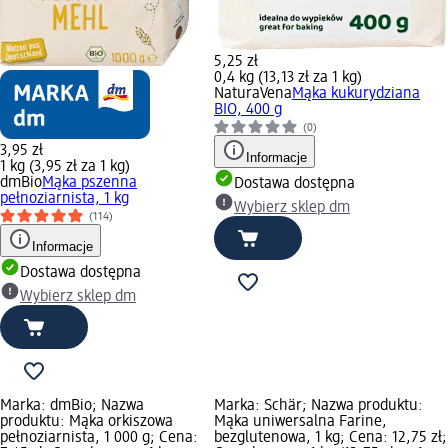
5,25 zł
0,4 kg (13,13 zł za 1 kg)
NaturaVena
Mąka kukurydziana
BIO, 400 g
(0)
3,95 zł
Informacje
1 kg (3,95 zł za 1 kg)
dmBio
Mąka pszenna
Dostawa dostępna
pełnoziarnista, 1 kg
Wybierz sklep dm
(114)
Informacje
Dostawa dostępna
Wybierz sklep dm
Marka: dmBio; Nazwa
Marka: Schär; Nazwa produktu:
produktu: Mąka orkiszowa
Mąka uniwersalna Farine,
pełnoziarnista, 1 000 g; Cena:
bezglutenowa, 1 kg; Cena: 12,75 zł;