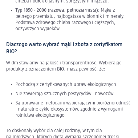
chleba i bułek o jasnym, sprężystym miąższu.
Typ 1850 - 2000 (razowa, pełnoziarnista):
Mąka z
pełnego przemiału, najbogatsza w błonnik i minerały.
Podstawa zdrowego chleba razowego i cięższych,
odżywczych wypieków.
Dlaczego warto wybrać mąki i zboża z certyfikatem
BIO?
W dm stawiamy na jakość i transparentność. Wybierając
produkty z oznaczeniem
BIO
, masz pewność, że:
Pochodzą z certyfikowanych upraw ekologicznych.
Nie zawierają sztucznych pestycydów i nawozów.
Są uprawiane metodami wspierającymi bioróżnorodność
i naturalne cykle ekosystemów, zgodnie z wymogami
rolnictwa ekologicznego.
To doskonały wybór dla całej rodziny, w tym dla
najmłodszych, których dieta wymaga szczególnej troski.