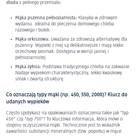
zboża
z pełnego przemiału.
Mąka pszenna pełnoziarnista:
Klasyka w zdrowym
wydaniu. Idealna do pieczenia domowego chleba
razowego i bułek.
Mąka orkiszowa:
Uważana za zdrowszą alternatywę dla
pszenicy. Wypieki z niej są delikatniejsze i mają lekko
orzechowy posmak. Dostępna w wersji jasnej i
pełnoziarnistej.
Mąka żytnia:
Podstawa tradycyjnego chleba na zakwasie.
Nadaje wypiekom charakterystyczny, lekko kwaskowy
smak i zwartą strukturę.
Co oznaczają typy mąki (np. 450, 550, 2000)? Klucz do
udanych wypieków
Często spotykasz na opakowaniach oznaczenia takie jak "typ
450" czy "typ 750"? To kluczowa informacja, która mówi o
stopniu oczyszczenia mąki. Technicznie jest to wskaźnik
zawartości substancji mineralnych (tzw. popiołu) w mące.