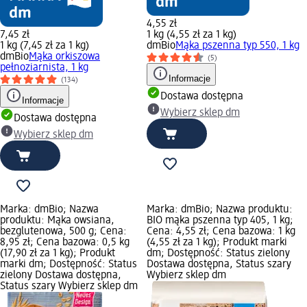
4,55 zł
7,45 zł
1 kg (4,55 zł za 1 kg)
1 kg (7,45 zł za 1 kg)
dmBio
Mąka pszenna typ 550, 1 kg
dmBio
Mąka orkiszowa
(5)
pełnoziarnista, 1 kg
Informacje
(134)
Dostawa dostępna
Informacje
Wybierz sklep dm
Dostawa dostępna
Wybierz sklep dm
Marka: dmBio; Nazwa
Marka: dmBio; Nazwa produktu:
produktu: Mąka owsiana,
BIO mąka pszenna typ 405, 1 kg;
bezglutenowa, 500 g; Cena:
Cena: 4,55 zł; Cena bazowa: 1 kg
8,95 zł; Cena bazowa: 0,5 kg
(4,55 zł za 1 kg); Produkt marki
(17,90 zł za 1 kg); Produkt
dm; Dostępność: Status zielony
marki dm; Dostępność: Status
Dostawa dostępna, Status szary
zielony Dostawa dostępna,
Wybierz sklep dm
Status szary Wybierz sklep dm