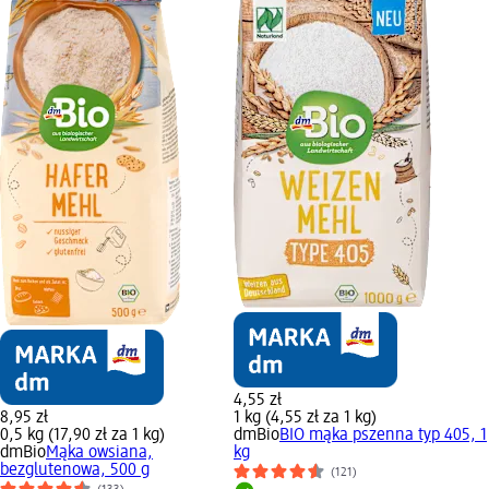
4,55 zł
8,95 zł
1 kg (4,55 zł za 1 kg)
0,5 kg (17,90 zł za 1 kg)
dmBio
BIO mąka pszenna typ 405, 1
dmBio
Mąka owsiana,
kg
bezglutenowa, 500 g
(121)