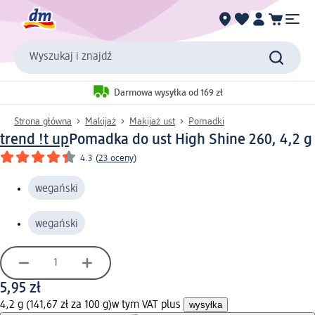
Wyszukaj i znajdź
Darmowa wysyłka od 169 zł
Strona główna
Makijaż
Makijaż ust
Pomadki
trend !t up
Pomadka do ust High Shine 260, 4,2 g
4.3
(
23 oceny
)
wegański
wegański
5,95 zł
4,2 g (141,67 zł za 100 g)
w tym VAT plus
wysyłka