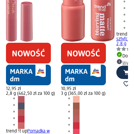
trend !t 
sztyfcie 
2,8 g
Dosta
Wybie
12,95 zł
10,95 zł
2,8 g (462,50 zł za 100 g)
3 g (365,00 zł za 100 g)
trend !t up
Pomadka w