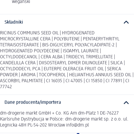
wegański
Składniki
RICINUS COMMUNIS SEED OIL | HYDROGENATED
MICROCRYSTALLINE CERA | POLYBUTENE | PENTAERYTHRITYL
TETRAISOSTEARATE | BIS-DIGLYCERYL POLYACYLADIPATE-2 |
HYDROGENATED POLYDECENE | ISOAMYL LAURATE |
OCTYLDODECANOL | CERA ALBA | TRIDECYL TRIMELLITATE |
CANDELILLA CERA | DIISOSTEARYL DIMER DILINOLEATE | SILICA |
OCTYLDODECYL PCA | EUTERPE OLERACEA FRUIT OIL | SERICA
POWDER | AROMA | TOCOPHEROL | HELIANTHUS ANNUUS SEED OIL |
ASCORBYL PALMITATE | CI 16035 | CI 47005 | CI 15850 | CI 77891 | CI
77742
Dane producenta/importera
dm-drogerie markt GmbH + Co. KG Am dm-Platz 1 DE-76227
Karlsruhe Dystrybucja w Polsce: dm-drogerie markt sp. z o.o. ul.
Legnicka 48H PL-54-202 Wrocław info@dm.pl