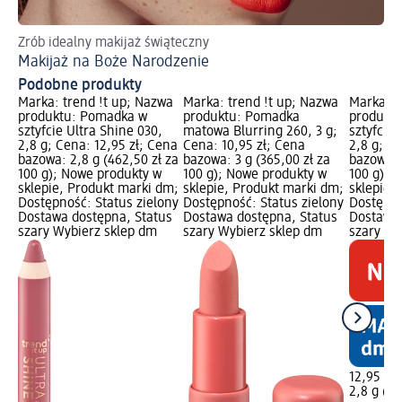
Zrób idealny makijaż świąteczny
Ws
Makijaż na Boże Narodzenie
Ma
Podobne produkty
Marka: trend !t up; Nazwa
Marka: trend !t up; Nazwa
Marka: t
produktu: Pomadka w
produktu: Pomadka
produkt
sztyfcie Ultra Shine 030,
matowa Blurring 260, 3 g;
sztyfcie 
2,8 g; Cena: 12,95 zł; Cena
Cena: 10,95 zł; Cena
2,8 g; C
bazowa: 2,8 g (462,50 zł za
bazowa: 3 g (365,00 zł za
bazowa: 
100 g); Nowe produkty w
100 g); Nowe produkty w
100 g); 
sklepie, Produkt marki dm;
sklepie, Produkt marki dm;
sklepie,
Dostępność: Status zielony
Dostępność: Status zielony
Dostępno
Dostawa dostępna, Status
Dostawa dostępna, Status
Dostawa 
szary Wybierz sklep dm
szary Wybierz sklep dm
szary Wy
12,95 zł
2,8 g (46