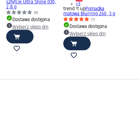
sztyfcie Ultra Shine 030,
+3
2,8 g
trend !t up
Pomadka
(0)
matowa Blurring 260, 3 g
Dostawa dostępna
(1)
Dostawa dostępna
Wybierz sklep dm
Wybierz sklep dm