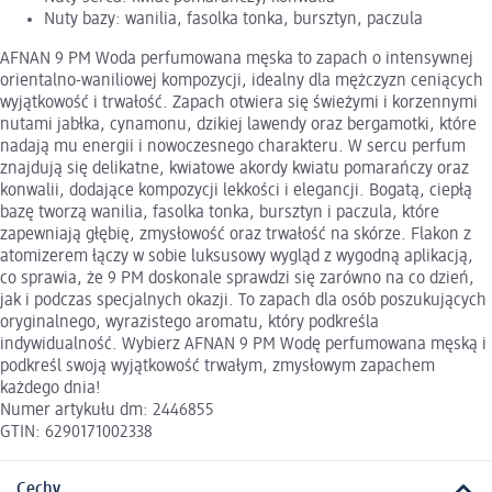
Nuty bazy: wanilia, fasolka tonka, bursztyn, paczula
AFNAN 9 PM Woda perfumowana męska to zapach o intensywnej
orientalno-waniliowej kompozycji, idealny dla mężczyzn ceniących
wyjątkowość i trwałość. Zapach otwiera się świeżymi i korzennymi
nutami jabłka, cynamonu, dzikiej lawendy oraz bergamotki, które
nadają mu energii i nowoczesnego charakteru. W sercu perfum
znajdują się delikatne, kwiatowe akordy kwiatu pomarańczy oraz
konwalii, dodające kompozycji lekkości i elegancji. Bogatą, ciepłą
bazę tworzą wanilia, fasolka tonka, bursztyn i paczula, które
zapewniają głębię, zmysłowość oraz trwałość na skórze. Flakon z
atomizerem łączy w sobie luksusowy wygląd z wygodną aplikacją,
co sprawia, że 9 PM doskonale sprawdzi się zarówno na co dzień,
jak i podczas specjalnych okazji. To zapach dla osób poszukujących
oryginalnego, wyrazistego aromatu, który podkreśla
indywidualność. Wybierz AFNAN 9 PM Wodę perfumowana męską i
podkreśl swoją wyjątkowość trwałym, zmysłowym zapachem
każdego dnia!
Numer artykułu dm: 2446855
GTIN: 6290171002338
Cechy