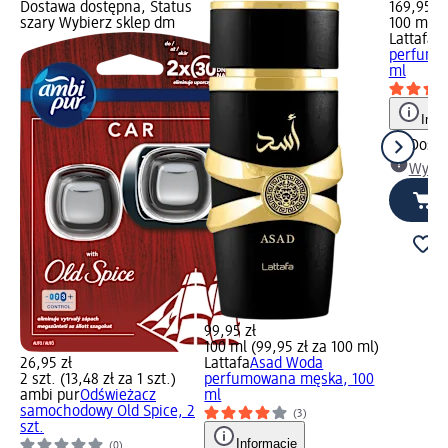
Dostawa dostępna, Status
169,95 zł
szary Wybierz sklep dm
100 ml (1
Lattafa
E
perfumo
ml
Info
Dosta
Wybie
99,95 zł
100 ml (99,95 zł za 100 ml)
26,95 zł
Lattafa
Asad Woda
2 szt. (13,48 zł za 1 szt.)
perfumowana męska, 100
ambi pur
Odświeżacz
ml
samochodowy Old Spice, 2
(3)
szt.
Informacje
(0)