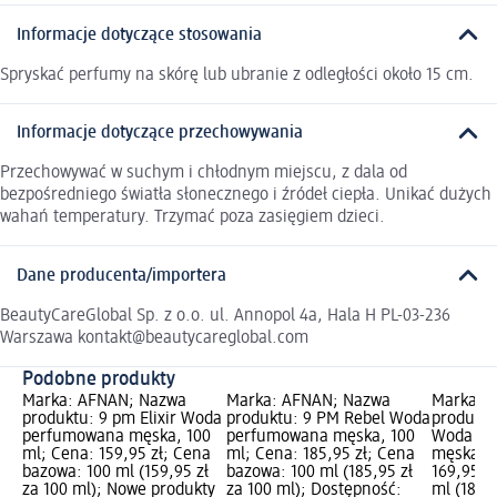
Informacje dotyczące stosowania
Spryskać perfumy na skórę lub ubranie z odległości około 15 cm.
Informacje dotyczące przechowywania
Przechowywać w suchym i chłodnym miejscu, z dala od
bezpośredniego światła słonecznego i źródeł ciepła. Unikać dużych
wahań temperatury. Trzymać poza zasięgiem dzieci.
Dane producenta/importera
BeautyCareGlobal Sp. z o.o. ul. Annopol 4a, Hala H PL-03-236
Warszawa kontakt@beautycareglobal.com
Podobne produkty
Marka: AFNAN; Nazwa
Marka: AFNAN; Nazwa
Marka: 
produktu: 9 pm Elixir Woda
produktu: 9 PM Rebel Woda
produktu
perfumowana męska, 100
perfumowana męska, 100
Woda pe
ml; Cena: 159,95 zł; Cena
ml; Cena: 185,95 zł; Cena
męska, 9
bazowa: 100 ml (159,95 zł
bazowa: 100 ml (185,95 zł
169,95 z
za 100 ml); Nowe produkty
za 100 ml); Dostępność:
ml (188,8