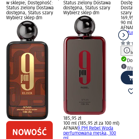
w sklepie; Dostępność:
Status zielony Dostawa
Dostępno
Status zielony Dostawa
dostępna, Status szary
Dostawa 
dostępna, Status szary
Wybierz sklep dm
szary Wy
Wybierz sklep dm
169,95 zł
90 ml (18
AFNAN
T
perfumo
ml
Info
Dosta
Wybie
185,95 zł
100 ml (185,95 zł za 100 ml)
AFNAN
9 PM Rebel Woda
perfumowana męska, 100
ml