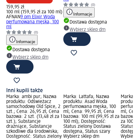
(0)
159,95 zł
100 ml (159,95 zł za 100 ml)
Informacje
AFNAN
9 pm Elixir Woda
perfumowana męska, 100
Dostawa dostępna
ml
Wybierz sklep dm
(0)
Informacje
Dostawa dostępna
Wybierz sklep dm
Inni kupili także
Marka: ambi pur; Nazwa
Marka: Lattafa; Nazwa
Marka: L
produktu: Odświeżacz
produktu: Asad Woda
produktu
samochodowy Old Spice, 2
perfumowana męska, 100
perfumo
szt.; Cena: 26,95 zł; Cena
ml; Cena: 99,95 zł; Cena
ml; Cena
bazowa: 2 szt. (13,48 zł za 1
bazowa: 100 ml (99,95 zł za
bazowa: 
szt.); Substancje
100 ml); Dostępność:
za 100 m
drażniące, Substancje
Status zielony Dostawa
Status z
szkodliwe dla środowiska;
dostępna, Status szary
dostępna
Dostępność: Status zielony
Wybierz sklep dm
Wybierz 