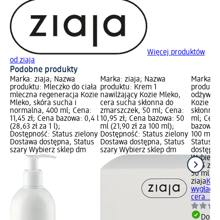
Więcej produktów
od ziaja
Podobne produkty
Marka: ziaja; Nazwa
Marka: ziaja; Nazwa
Marka: z
produktu: Mleczko do ciała
produktu: Krem 1
produktu
mleczna regeneracja Kozie
nawilżający Kozie Mleko,
odżywczo
Mleko, skóra sucha i
cera sucha skłonna do
Kozie Ml
normalna, 400 ml; Cena:
zmarszczek, 50 ml; Cena:
skłonna 
11,45 zł; Cena bazowa: 0,4 l
10,95 zł; Cena bazowa: 50
ml; Cena
(28,63 zł za 1 l);
ml (21,90 zł za 100 ml);
bazowa: 
Dostępność: Status zielony
Dostępność: Status zielony
100 ml);
Dostawa dostępna, Status
Dostawa dostępna, Status
Status z
szary Wybierz sklep dm
szary Wybierz sklep dm
dostępna
Wybierz 
9,45 zł
50 ml (18
ziaja
Kre
wygładza
cera..., 
Dosta