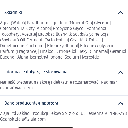
Składniki
Aqua (Water)| Paraffinum Liquidum (Mineral Oil)| Glycerin|
Ceteareth-12| Cetyl Alcohol| Propylene Glycol| Panthenol|
Tocopheryl Acetate| Lactobacillus/Milk Solids/Glycine Soja
(Soybean) Oil Ferment| Cyclodextrin| Goat Milk Extract|
Dimethicone| Carbomer| Phenoxyethanol| Ethylhexylglycerin|
Parfum (Fragrance)| Linalool| Citronellol| Hexyl Cinnamal| Geraniol|
Eugenol| Alpha-Isomethyl Ionone| Sodium Hydroxide
Informacje dotyczące stosowania
Nanieść preparat na skórę i delikatnie rozsmarować. Nadmiar
usunąć wacikiem.
Dane producenta/importera
Ziaja Ltd Zakład Produkcji Leków Sp. z o.o. ul. Jesienna 9 PL-80-298
Gdańsk ziaja@ziaja.com