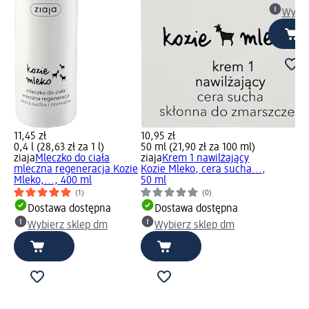
Wybie
11,45 zł
10,95 zł
0,4 l (28,63 zł za 1 l)
50 ml (21,90 zł za 100 ml)
ziaja
Mleczko do ciała
ziaja
Krem 1 nawilżający
mleczna regeneracja Kozie
Kozie Mleko, cera sucha...,
Mleko,..., 400 ml
50 ml
(1)
(0)
Dostawa dostępna
Dostawa dostępna
Wybierz sklep dm
Wybierz sklep dm