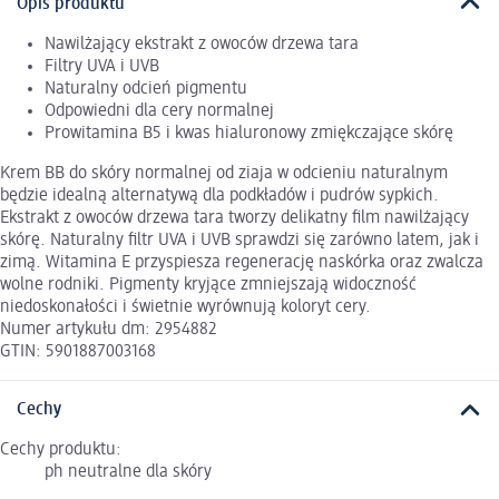
Opis produktu
Nawilżający ekstrakt z owoców drzewa tara
Filtry UVA i UVB
Naturalny odcień pigmentu
Odpowiedni dla cery normalnej
Prowitamina B5 i kwas hialuronowy zmiękczające skórę
Krem BB do skóry normalnej od ziaja w odcieniu naturalnym
będzie idealną alternatywą dla podkładów i pudrów sypkich.
Ekstrakt z owoców drzewa tara tworzy delikatny film nawilżający
skórę. Naturalny filtr UVA i UVB sprawdzi się zarówno latem, jak i
zimą. Witamina E przyspiesza regenerację naskórka oraz zwalcza
wolne rodniki. Pigmenty kryjące zmniejszają widoczność
niedoskonałości i świetnie wyrównują koloryt cery.
Numer artykułu dm: 2954882
GTIN: 5901887003168
Cechy
Cechy produktu:
ph neutralne dla skóry