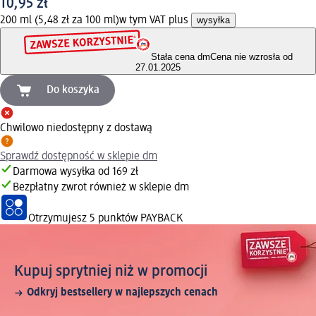
10,95 zł
200 ml (5,48 zł za 100 ml)
w tym VAT plus
wysyłka
Stała cena dm
Cena nie wzrosła od
27.01.2025
Do koszyka
Chwilowo niedostępny z dostawą
Sprawdź dostępność w sklepie dm
Darmowa wysyłka od 169 zł
Bezpłatny zwrot również w sklepie dm
Otrzymujesz
5 punktów PAYBACK
Kupuj sprytniej niż w promocji
Odkryj bestsellery w najlepszych cenach