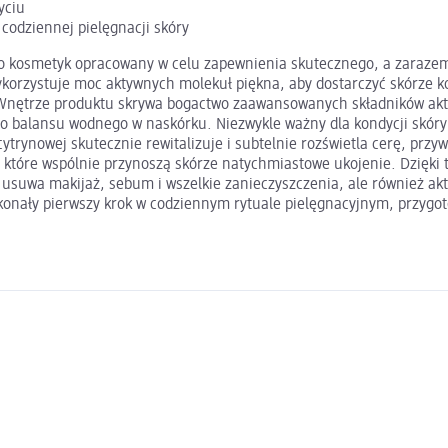
yciu
codziennej pielęgnacji skóry
o kosmetyk opracowany w celu zapewnienia skutecznego, a zarazem d
ykorzystuje moc aktywnych molekuł piękna, aby dostarczyć skórze k
Wnętrze produktu skrywa bogactwo zaawansowanych składników akty
o balansu wodnego w naskórku. Niezwykle ważny dla kondycji skóry
trynowej skutecznie rewitalizuje i subtelnie rozświetla cerę, przyw
 które wspólnie przynoszą skórze natychmiastowe ukojenie. Dzięki 
usuwa makijaż, sebum i wszelkie zanieczyszczenia, ale również akty
onały pierwszy krok w codziennym rytuale pielęgnacyjnym, przygoto