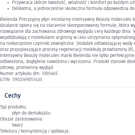
Przywraca skórze świeżość, witalność i komfort po każdym uż
Delikatna, a jednocześnie skuteczna formuła odpowiednia do 
Bielenda Precyzyjny płyn micelarny intensywny Beauty molecules t
działanie opiera się na starannie skomponowanej formule, która w
rozwiązanie dla zachowania zdrowego wyglądu cery każdego dnia. 
współdziałają z molekułami argininy w celu utrzymania optymalneg
na niekorzystne czynniki zewnętrzne. Dodatek odświeżającej wody cy
oraz przyspieszające procesy regeneracji molekuły prowitaminy B5,
intensywny Beauty molecules marki Bielenda nie tylko perfekcyjnie 
odświeżona, dogłębnie nawilżona i wyciszona. Produkt stanowi dosk
zdrowy, promienny wygląd.
Numer artykułu dm: 3105665
GTIN: 5902169051433
Cechy
Typ produktu:
płyn do demakijażu
Obszar zastosowania:
twarz
Tekstura / konsystencja / aplikacja: