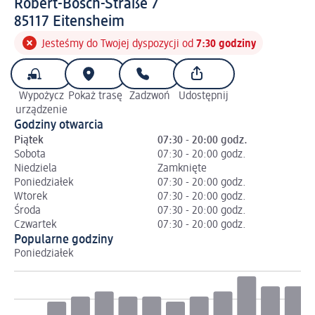
Robert-Bosch-Straße 7
8 5 1 1 7
85117
Eitensheim
Jesteśmy do Twojej dyspozycji od
7:30 godziny
Wypożycz
Pokaż trasę
Zadzwoń
Udostępnij
urządzenie
Godziny otwarcia
Piątek
07:30 - 20:00 godz.
Sobota
07:30 - 20:00 godz.
Niedziela
Zamknięte
Poniedziałek
07:30 - 20:00 godz.
Wtorek
07:30 - 20:00 godz.
Środa
07:30 - 20:00 godz.
Czwartek
07:30 - 20:00 godz.
Popularne godziny
Poniedziałek
Wt