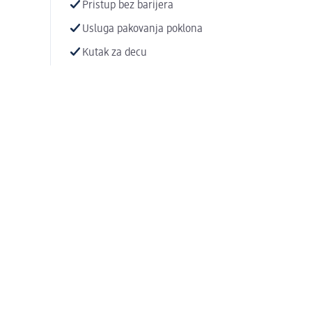
Pristup bez barijera
Usluga pakovanja poklona
Kutak za decu
Načini plaćanja:
Plaćanje gotovinom
Platne kartice (VISA, MASTER, MAESTRO, DINA)
Čekovi koji odmah idu na realizaciju (bez odložen
Poklon kartice
Uplata na račun (po predračunu)
Sklepy dm w pobliżu
Sentandrejski put 11
21000 Novi Sad
Odległość: 35 km
Jesteśmy do Twojej dyspozycji od
10 godziny