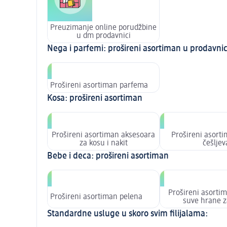
Preuzimanje online porudžbine
u dm prodavnici
Nega i parfemi: prošireni asortiman u prodavnic
Prošireni asortiman parfema
Kosa: prošireni asortiman
Prošireni asortiman aksesoara
Prošireni asorti
za kosu i nakit
češljev
Bebe i deca: prošireni asortiman
Prošireni asortim
Prošireni asortiman pelena
suve hrane z
Standardne usluge u skoro svim filijalama: