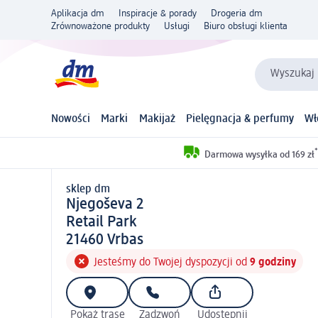
Aplikacja dm
Inspiracje & porady
Drogeria dm
Zrównoważone produkty
Usługi
Biuro obsługi klienta
Wyszukaj 
Nowości
Marki
Makijaż
Pielęgnacja & perfumy
Wł
*
Darmowa wysyłka od 169 zł
sklep dm
sklep d m
Njegoševa 2
Retail Park
2 1 4 6 0
21460
Vrbas
Jesteśmy do Twojej dyspozycji od
9 godziny
Pokaż trasę
Zadzwoń
Udostępnij