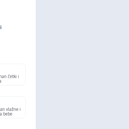
i
man četki i
a
an vlažne i
a bebe