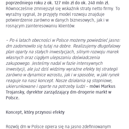
poprzedniego roku z ok. 127 mln zł do ok. 240 mln zł.
Równocześnie zmniejszył się wskaźnik straty netto firmy. To
wyraźny sygnał, że przyjęty model rozwoju znajduje
potwierdzenie zarówno w danych biznesowych, jak i w
rosnącym zainteresowaniu klientów.
– Po 4 latach obecności w Polsce możemy powiedzieć jasno:
dm zadomowiło się tutaj na dobre. Realizujemy długofalowy
plan oparty na stałych inwestycjach, silnym rozwoju marek
własnych oraz ciągłym ulepszaniu doświadczenia
zakupowego. Jesteśmy nadal w fazie intensywnych
inwestycji, ale już dziś widzimy wyraźne efekty tej strategii
zarówno w dynamice wzrostu, jak i w sposobie, w jaki rynek
reaguje na nasz koncept.
Nasze działania są stopniowe,
ukierunkowane i oparte na potrzeby ludzi
–
mówi Markus
Trojansky, dyrektor zarządzający dm-drogerie markt w
Polsce.
Koncept, który przynosi efekty
Rozwój dm w Polsce opiera się na jasno zdefiniowanym