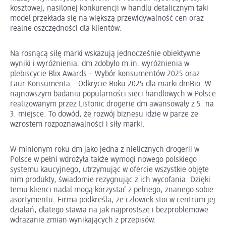
kosztowej, nasilonej konkurencji w handlu detalicznym taki
model przekłada się na większą przewidywalność cen oraz
realne oszczędności dla klientów.
Na rosnącą siłę marki wskazują jednocześnie obiektywne
wyniki i wyróżnienia. dm zdobyło m.in. wyróżnienia w
plebiscycie Blix Awards – Wybór konsumentów 2025 oraz
Laur Konsumenta – Odkrycie Roku 2025 dla marki dmBio. W
najnowszym badaniu popularności sieci handlowych w Polsce
realizowanym przez Listonic drogerie dm awansowały z 5. na
3. miejsce. To dowód, że rozwój biznesu idzie w parze ze
wzrostem rozpoznawalności i siły marki.
W minionym roku dm jako jedna z nielicznych drogerii w
Polsce w pełni wdrożyła także wymogi nowego polskiego
systemu kaucyjnego, utrzymując w ofercie wszystkie objęte
nim produkty, świadomie rezygnując z ich wycofania. Dzięki
temu klienci nadal mogą korzystać z pełnego, znanego sobie
asortymentu. Firma podkreśla, że człowiek stoi w centrum jej
działań, dlatego stawia na jak najprostsze i bezproblemowe
wdrażanie zmian wynikających z przepisów.