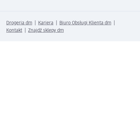
Drogeria dm
Kariera
Biuro Obsługi Klienta dm
Kontakt
Znajdź sklepy dm
Metody płatności
Połącz się z dm
Pobierz aplikację dm: