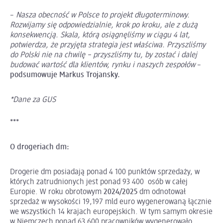
–
Nasza obecność w Polsce to projekt długoterminowy.
Rozwijamy się odpowiedzialnie, krok po kroku, ale z dużą
konsekwencją. Skala, którą osiągnęliśmy w ciągu 4 lat,
potwierdza, że przyjęta strategia jest właściwa. Przyszliśmy
do Polski nie na chwilę – przyszliśmy tu, by zostać i dalej
budować wartość dla klientów, rynku i naszych zespołów
–
podsumowuje Markus Trojansky.
*Dane za GUS
***
O drogeriach dm:
Drogerie dm posiadają ponad 4 100 punktów sprzedaży, w
których zatrudnionych jest ponad 93 400 osób w całej
Europie. W roku obrotowym
2024/2025
dm odnotował
sprzedaż w wysokości 19,197 mld euro wygenerowaną łącznie
we wszystkich 14 krajach europejskich. W tym samym okresie
w Niemczech ponad 63 600 pracowników wygenerowało