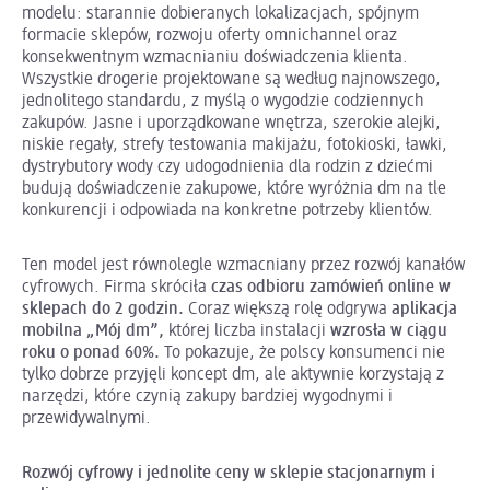
modelu: starannie dobieranych lokalizacjach, spójnym
formacie sklepów, rozwoju oferty omnichannel oraz
konsekwentnym wzmacnianiu doświadczenia klienta.
Wszystkie drogerie projektowane są według najnowszego,
jednolitego standardu, z myślą o wygodzie codziennych
zakupów. Jasne i uporządkowane wnętrza, szerokie alejki,
niskie regały, strefy testowania makijażu, fotokioski, ławki,
dystrybutory wody czy udogodnienia dla rodzin z dziećmi
budują doświadczenie zakupowe, które wyróżnia dm na tle
konkurencji i odpowiada na konkretne potrzeby klientów.
Ten model jest równolegle wzmacniany przez rozwój kanałów
cyfrowych. Firma skróciła
czas odbioru zamówień online w
sklepach do 2 godzin.
Coraz większą rolę odgrywa
aplikacja
mobilna „Mój dm”,
której liczba instalacji
wzrosła w ciągu
roku o ponad 60%.
To pokazuje, że polscy konsumenci nie
tylko dobrze przyjęli koncept dm, ale aktywnie korzystają z
narzędzi, które czynią zakupy bardziej wygodnymi i
przewidywalnymi.
Rozwój cyfrowy i jednolite ceny w sklepie stacjonarnym i