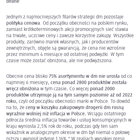
online
Jednym z najmocniejszych filarów strategii dm pozostaje
polityka cenowa
. Od początku obecności na polskim rynku,
zamiast krótkoterminowych akcji promocyjnych sieć stawia
na trwałe, uczciwe ceny i zawsze korzystne zakupy. Wszystkie
produkty, zarówno marek własnych, jak i producentów
zewnętrznych, objęte są gwarancją, że cena nie wzrośnie
przez minimum 4 miesiące od ostatniej podwyżki. W tym
czasie może zostać obniżona, ale nie podwyższona.
Obecnie cena blisko
75% asortymentu w dm nie urosła
od co
najmniej 6 miesięcy
,
cena ponad 2800 produktów została
wręcz obniżona
w tym czasie
.
Co więcej
ponad 2000
produktów utrzymuje ją na tym samym poziomie aż od 2022
roku,
czyli od początku obecności marki w Polsce.
To dowód
na to, że
ceny w koszyku zakupowym drogerii dm rosną
wyraźnie wolniej niż inflacja w Polsce.
Wciągu ostatniego
półrocza średnia inflacja towarów i usług konsumpcyjnych w
kraju wyniosła 2,5% rok do roku, podczas gdy ten sam
wskaźnik w analogicznym okresie w dm był niemal o połowę
niższy i wynosił jedynie 1,16%.* W realiach wysokiej presji