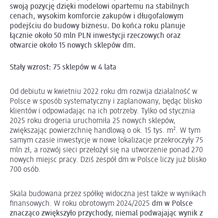
swoją pozycję dzięki modelowi opartemu na stabilnych
cenach, wysokim komforcie zakupów i długofalowym
podejściu do budowy biznesu. Do końca roku planuje
łącznie około 50 mln PLN inwestycji rzeczowych oraz
otwarcie około 15 nowych sklepów dm.
Stały wzrost: 75 sklepów w 4 lata
Od debiutu w kwietniu 2022 roku dm rozwija działalność w
Polsce w sposób systematyczny i zaplanowany, będąc blisko
klientów i odpowiadając na ich potrzeby. Tylko od stycznia
2025 roku drogeria uruchomiła 25 nowych sklepów,
zwiększając powierzchnię handlową o ok. 15 tys. m². W tym
samym czasie inwestycje w nowe lokalizacje przekroczyły 75
mln zł, a rozwój sieci przełożył się na utworzenie ponad 270
nowych miejsc pracy. Dziś zespół dm w Polsce liczy już blisko
700 osób.
Skala budowana przez spółkę widoczna jest także w wynikach
finansowych. W roku obrotowym 2024/2025
dm w Polsce
znacząco zwiększyło przychody, niemal podwajając wynik z