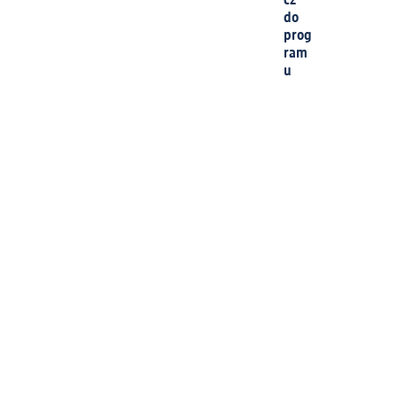
cz
do
prog
ram
u