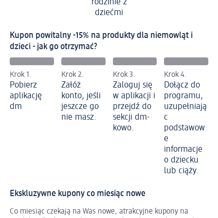
rodzinie z
dziećmi
Kupon powitalny -15% na produkty dla niemowląt i
dzieci - jak go otrzymać?
Krok 1.
Krok 2.
Krok 3.
Krok 4.
Pobierz
Załóż
Zaloguj się
Dołącz do
aplikację
konto, jeśli
w aplikacji i
programu,
dm
jeszcze go
przejdź do
uzupełniają
nie masz.
sekcji dm-
c
kowo.
podstawow
e
informacje
o dziecku
lub ciąży.
Ekskluzywne kupony co miesiąc nowe
Co miesiąc czekają na Was nowe, atrakcyjne kupony na