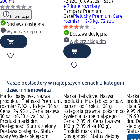
200 ml
72 szt. (0,69 zł za 1 szt.)
+ 7 inne rozmiary
(0)
Pampers Premium
Informacje
Care
Pieluchy Premium Care
rozmiar 1, 2-5 kg, 72 szt.
Dostawa dostępna
(2)
Wybierz sklep dm
Dostawa dostępna
Wybierz sklep dm
Nasze bestsellery w najlepszych cenach z kategorii
dzieci i niemowlęta
Marka: babylove; Nazwa
Marka: babylove; Nazwa
Marka
produktu: Pieluszki Premium,
produktu: Mus jabłko, arbuz,
produk
rozmiar 7, XXL, 16 kg+, 30 szt.;
banan, od 1 roku, 100 g;
ciała 
Cena: 24,95 zł; Cena bazowa:
Kategoria prawna: pokarm do
9,95 z
30 szt. (0,83 zł za 1 szt.);
żywienia uzupełniającego;
(19,90
Produkt marki dm;
Cena: 2,35 zł; Cena bazowa:
dm; D
Dostępność: Status zielony
100 g (2,35 zł za 100 g);
zielon
Dostawa dostępna, Status
Produkt marki dm;
Status
szary Wybierz sklep dm
Dostępność: Status zielony