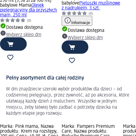
250 ml (5,58 zł za 100 ml)
babylove
Pieluszki muślinowe
babylove Mama
Olejek
z nadrukiem, 3 szt.
pielęgnacyjny dla przyszłych
(0)
mam, 250 ml
(0)
Informacje
Dostawa dostępna
Dostawa dostępna
Wybierz sklep dm
Wybierz sklep dm
Pełny asortyment dla całej rodziny
W dm znajdziecie szeroki wybór produktów dla dzieci – od
codziennej pielęgnacji, przez żywność, aż po akcesoria, które
ułatwiają każdy dzień z maluchem. Wszystko w jednym
miejscu, żeby łatwiej było zadbać o potrzeby dziecka na
każdym etapie jego rozwoju.
Marka: Pink mama; Nazwa
Marka: Pampers Premium
Marka
produktu: Krem na rozstępy,
Care; Nazwa produktu:
produ