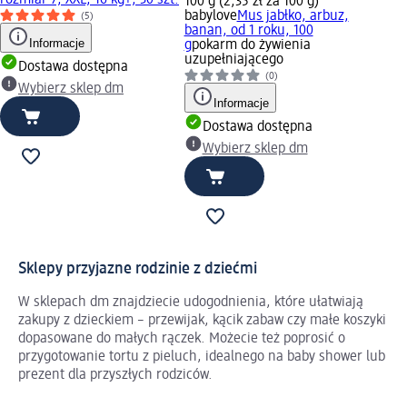
100 g (2,35 zł za 100 g)
babylove
Mus jabłko, arbuz,
(5)
banan, od 1 roku, 100
Informacje
g
pokarm do żywienia
uzupełniającego
Dostawa dostępna
(0)
Wybierz sklep dm
Informacje
Dostawa dostępna
Wybierz sklep dm
Sklepy przyjazne rodzinie z dziećmi
W sklepach dm znajdziecie udogodnienia, które ułatwiają
zakupy z dzieckiem – przewijak, kącik zabaw czy małe koszyki
dopasowane do małych rączek. Możecie też poprosić o
przygotowanie tortu z pieluch, idealnego na baby shower lub
prezent dla przyszłych rodziców.