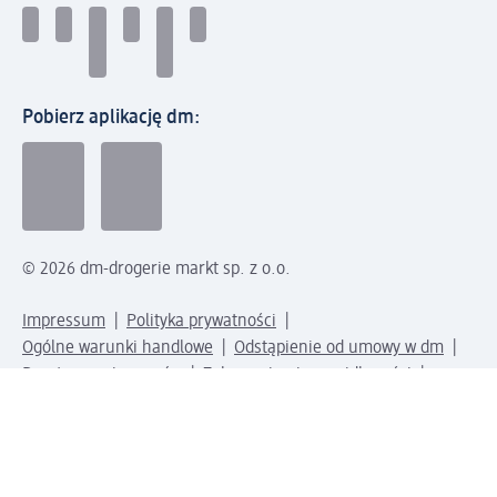
Pobierz aplikację dm:
© 2026 dm-drogerie markt sp. z o.o.
Impressum
Polityka prywatności
Ogólne warunki handlowe
Odstąpienie od umowy w dm
Rozstrzyganie sporów
Zgłaszanie nieprawidłowości
Utylizacja sprzętu elektrycznego
Deklaracja w sprawie dostępności