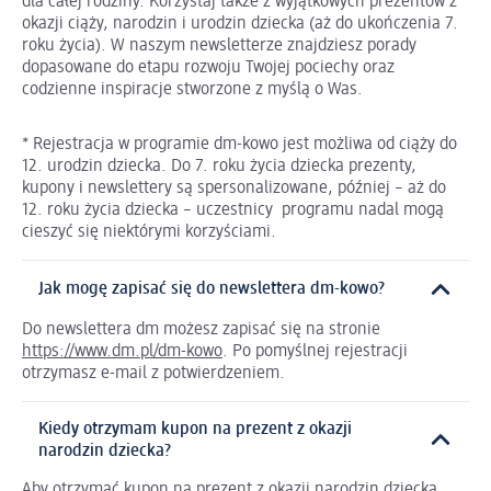
dla całej rodziny. Korzystaj także z wyjątkowych prezentów z
okazji ciąży, narodzin i urodzin dziecka (aż do ukończenia 7.
roku życia). W naszym newsletterze znajdziesz porady
dopasowane do etapu rozwoju Twojej pociechy oraz
codzienne inspiracje stworzone z myślą o Was.
* Rejestracja w programie dm-kowo jest możliwa od ciąży do
12. urodzin dziecka. Do 7. roku życia dziecka prezenty,
kupony i newslettery są spersonalizowane, później – aż do
12. roku życia dziecka – uczestnicy programu nadal mogą
cieszyć się niektórymi korzyściami.
Jak mogę zapisać się do newslettera dm-kowo?
Do newslettera dm możesz zapisać się na stronie
https://www.dm.pl/dm-kowo
. Po pomyślnej rejestracji
otrzymasz e-mail z potwierdzeniem.
Kiedy otrzymam kupon na prezent z okazji
narodzin dziecka?
Aby otrzymać kupon na prezent z okazji narodzin dziecka,