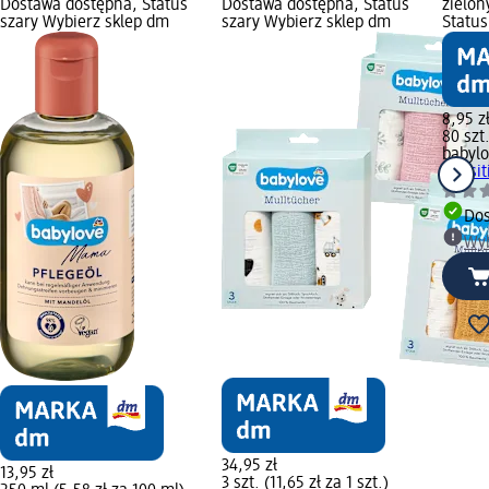
Dostawa dostępna, Status
Dostawa dostępna, Status
zielon
szary Wybierz sklep dm
szary Wybierz sklep dm
Status
8,95 z
80 szt.
babyl
Sensit
Dos
Wyb
34,95 zł
13,95 zł
3 szt. (11,65 zł za 1 szt.)