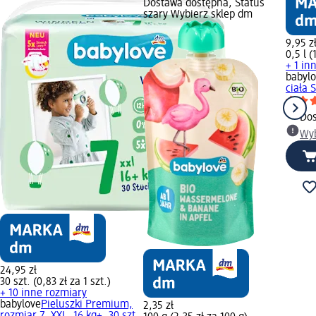
Dostawa dostępna, Status
szary Wybierz sklep dm
9,95 z
0,5 l (
+ 1 in
babyl
ciała 
Dos
Wyb
24,95 zł
30 szt. (0,83 zł za 1 szt.)
+ 10 inne rozmiary
babylove
Pieluszki Premium,
2,35 zł
rozmiar 7, XXL, 16 kg+, 30 szt.