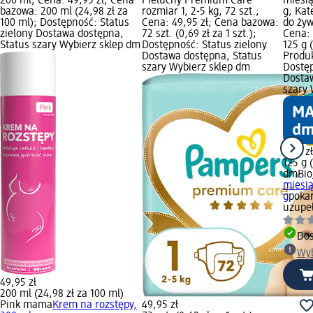
200 ml; Cena: 49,95 zł; Cena
Pieluchy Premium Care
miesią
bazowa: 200 ml (24,98 zł za
rozmiar 1, 2-5 kg, 72 szt.;
g; Kat
100 ml); Dostępność: Status
Cena: 49,95 zł; Cena bazowa:
do żyw
zielony Dostawa dostępna,
72 szt. (0,69 zł za 1 szt.);
Cena: 
Status szary Wybierz sklep dm
Dostępność: Status zielony
125 g 
Dostawa dostępna, Status
Produ
szary Wybierz sklep dm
Dostęp
Dosta
szary 
3,25 z
125 g 
dmBio
miesią
g
poka
uzupe
Dos
Wyb
49,95 zł
200 ml (24,98 zł za 100 ml)
Pink mama
Krem na rozstępy,
49,95 zł