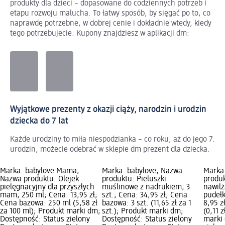
produkty dla dzieci – dopasowane do codziennych potrzeb i
etapu rozwoju malucha. To łatwy sposób, by sięgać po to, co
naprawdę potrzebne, w dobrej cenie i dokładnie wtedy, kiedy
tego potrzebujecie. Kupony znajdziesz w aplikacji dm:
Wyjątkowe prezenty z okazji ciąży, narodzin i urodzin
dziecka do 7 lat
Każde urodziny to miła niespodzianka – co roku, aż do jego 7.
urodzin, możecie odebrać w sklepie dm prezent dla dziecka.
Marka: babylove Mama;
Marka: babylove; Nazwa
Marka
Nazwa produktu: Olejek
produktu: Pieluszki
produk
pielęgnacyjny dla przyszłych
muślinowe z nadrukiem, 3
nawilż
mam, 250 ml; Cena: 13,95 zł;
szt.; Cena: 34,95 zł; Cena
pudełk
Cena bazowa: 250 ml (5,58 zł
bazowa: 3 szt. (11,65 zł za 1
8,95 z
za 100 ml); Produkt marki dm;
szt.); Produkt marki dm;
(0,11 z
Dostępność: Status zielony
Dostępność: Status zielony
marki 