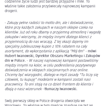
codzienne życie ludzi jest bardziej przyjazne i miłe. To
właśnie takie założenia przyświecały najnowszej kampanii
drogerii.
-
Zakupy pełne radości to motto dm, ale i doświadczenie,
które przy każdych zakupach w naszym sklepie czeka na
klientów. Już od roku dbamy o przyjemną atmosferę i wygodę
zakupów i wierzymy, że między innymi dlatego klienci z
przyjemnością do nas wracają. Z tej okazji dajemy im
specjalny jubileuszowy kupon z 10% rabatem na cały
asortyment, do wykorzystania z aplikacją "Mój
dm" -
mówi
Hubert Iwanowski, Dyrektor Obszaru Marketingu i Zakupów
dm w Polsce. -
W naszej najnowszej kampanii postawiliśmy
między innymi na kolor, w celu podkreślenia pozytywnego
doświadczenia w sklepach stacjonarnych oraz online.
Chcemy być wiarygodni, dlatego w myśl zasady "Tu liczy się
człowiek, tu kupuję" modelami w kampanii zostali nasi
pracownicy. To oni stoją na co dzień frontem do klienta i
dbają o nasz wizerunek -
tłumaczy Iwanowski.
Swój pierwszy sklep w Polsce drogeria otworzyła we
Wrocławiu. To właśnie w tym mieście znajduje się też jej