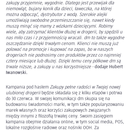
zakupy przyjemnie, wygodnie. Dlatego jest przewijak dla
niemowląt, bujany konik dla dzieci, ławeczka, na której
można odpocząć, dystrybutor z wodą. Szerokie alejki
umożliwiają swobodne przemieszczanie się, nawet kiedy
muszą minąć się mamy z wózkami dziecięcymi. Robimy
wiele, aby zatrzymać klientów dłużej w drogerii, by spędzili u
nas miło czas i z przyjemnością wracali. dm to także wygodne
oszczędzanie dzięki trwałym cenom. Klienci nie muszą już
polować na promocje i kupować na zapas, bo w naszych
drogeriach nie podnosimy cen produktów przez co najmniej
cztery miesiące lub dłużej. Dzięki temu ceny półkowe dm są
trwale niższe, a zakupy u nas korzystniejsze -
dodaje Hubert
Iwanowski.
Kampania pod hasłem
Zakupy pełne radości w Twojej nowej
ulubionej drogerii
będzie składała się z kilku etapów i potrwa
do 30 czerwca. W swojej komunikacji dm skupia się na
budowaniu świadomości marki, w tym także popularyzowaniu
marek własnych oraz korzyści zakupowych związanych
między innymi z filozofią trwałej ceny. Swoim zasięgiem
kampania obejmie działania online, w tym social media, POS,
lokalne rozgłośnie radiowe oraz nośniki OOH. Za