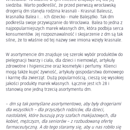
siedziba. Warto podkreślić, że przed pierwszą wrocławską
drogerią dm stanęła rodzina krasnali - Krasnal Baleusz,
krasnalka Balea i... ich dziecko - małe Balejątko. Tak dm
podkreśla swoje przywiązanie do Wrocławia. Balea to jedna z
najpopularniejszych marek własnych dm, która podbija serca
konsumentów. Jej rozpoznawalność i skojarzenie z dm są tak
silne, że to właśnie od tej nazwy swe imiona wzięły krasnale.
W asortymencie dm znajduje się szeroki wybór produktów do
pielęgnacji twarzy i ciała, dla dzieci i niemowląt, artykuły
zdrowotne i higieniczne oraz kosmetyki i perfumy. Klienci
mogą także kupić żywność, artykuły gospodarstwa domowego
i karmę dla zwierząt. Dużą popularnością, cieszą się wysokiej
jakości produkty marek własnych. Łącznie jest ich 28 i
stanowią one jedną trzecią asortymentu dm.
–
dm są tak pomyślane asortymentowo, aby były drogeriami
dla wszystkich – dla przyszłych rodziców, dla dzieci,
nastolatek, które buszują przy szafach makijażowych, dla
kobiet, mężczyzn, dla seniorów – z rozbudowaną ofertę
farmaceutyczną. A do tego staramy się, aby u nas robiło się