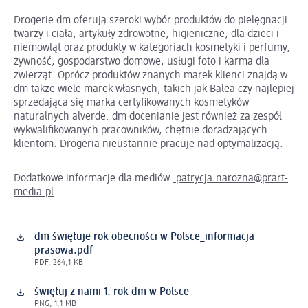
Drogerie dm oferują szeroki wybór produktów do pielęgnacji
twarzy i ciała, artykuły zdrowotne, higieniczne, dla dzieci i
niemowląt oraz produkty w kategoriach kosmetyki i perfumy,
żywność, gospodarstwo domowe, usługi foto i karma dla
zwierząt. Oprócz produktów znanych marek klienci znajdą w
dm także wiele marek własnych, takich jak Balea czy najlepiej
sprzedająca się marka certyfikowanych kosmetyków
naturalnych alverde. dm docenianie jest również za zespół
wykwalifikowanych pracowników, chętnie doradzających
klientom. Drogeria nieustannie pracuje nad optymalizacją.
Dodatkowe informacje dla mediów:
patrycja.narozna@prart-
media.pl
dm świętuje rok obecności w Polsce_informacja
prasowa.pdf
PDF, 264,1 KB
świętuj z nami 1. rok dm w Polsce
PNG, 1,1 MB