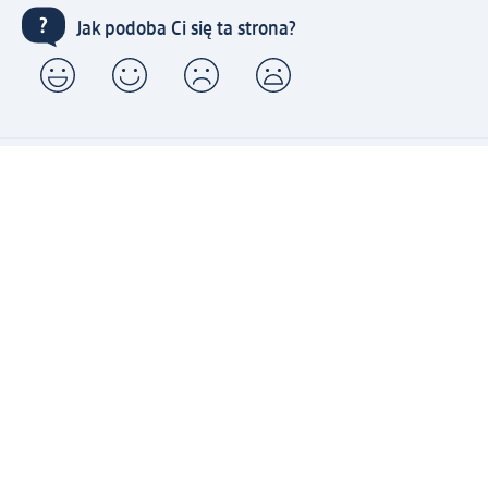
Jak podoba Ci się ta strona?
Drogeria dm
Kariera
Biuro Obsługi Klienta dm
Kontakt
Znajdź sklepy dm
Metody płatności
Połącz się z dm