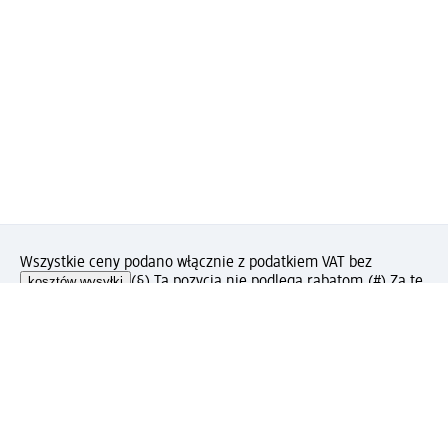
Wszystkie ceny podano włącznie z podatkiem VAT bez
kosztów wysyłki
(§) Ta pozycja nie podlega rabatom.
(#) Za tę
pozycję nie otrzymasz punktów PAYBACK.
Jak podoba Ci się ta strona?