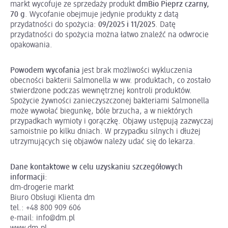
markt wycofuje ze sprzedaży produkt
dmBio Pieprz czarny,
70 g
. Wycofanie obejmuje jedynie produkty z datą
przydatności do spożycia:
09/2025 i 11/2025
. Datę
przydatności do spożycia można łatwo znaleźć na odwrocie
opakowania.
Powodem wycofania
jest brak możliwości wykluczenia
obecności bakterii Salmonella w ww. produktach, co zostało
stwierdzone podczas wewnętrznej kontroli produktów.
Spożycie żywności zanieczyszczonej bakteriami Salmonella
może wywołać biegunkę, bóle brzucha, a w niektórych
przypadkach wymioty i gorączkę. Objawy ustępują zazwyczaj
samoistnie po kilku dniach. W przypadku silnych i dłużej
utrzymujących się objawów należy udać się do lekarza.
Dane kontaktowe w celu uzyskaniu szczegółowych
informacji
:
dm-drogerie markt
Biuro Obsługi Klienta dm
tel.: +48 800 909 606
e-mail: info@dm.pl