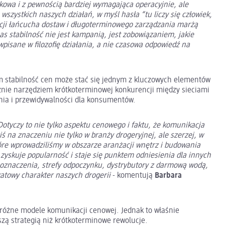
skowa i z pewnością bardziej wymagająca operacyjnie, ale
wszystkich naszych działań, w myśl hasła “tu liczy się człowiek,
acji łańcucha dostaw i długoterminowego zarządzania marżą
as stabilność nie jest kampanią, jest zobowiązaniem, jakie
isane w filozofię działania, a nie czasowa odpowiedź na
m stabilność cen może stać się jednym z kluczowych elementów
cznie narzędziem krótkoterminowej konkurencji między sieciami
ania i przewidywalności dla konsumentów.
otyczy to nie tylko aspektu cenowego i faktu, że komunikacja
ś na znaczeniu nie tylko w branży drogeryjnej, ale szerzej, w
óre wprowadziliśmy w obszarze aranżacji wnętrz i budowania
yskuje popularność i staje się punktem odniesienia dla innych
ne oznaczenia, strefy odpoczynku, dystrybutory z darmową wodą,
atowy charakter naszych drogerii
- komentują
Barbara
 różne modele komunikacji cenowej. Jednak to właśnie
szą strategią niż krótkoterminowe rewolucje.