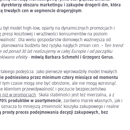
 dyrektorzy obszaru marketingu i zakupów drogerii dm, która
ykę trwałych cen w segmencie drogeryjnym
.
był model high-low, oparty na dynamicznych promocjach i
ę presji kosztowej i wrażliwości konsumentów na poziom
ywalność. Dla wielu gospodarstw domowych ważniejsza od
ść planowania budżetu bez ryzyka nagłych zmian cen.
-
Ten trend
 od ponad 30 lat realizujemy w całej Europie i od początku
ekiwane efekty
-
mówią Barbara Schmehl i Grzegorz Gerus.
 takiego podejścia. Jako pierwsze wprowadziły model trwałych
nie podniesiona przez minimum cztery miesiące od momentu
W tym czasie mogą one być obniżone, ale nie mogą wzrosnąć.
daje klientom przewidywalność i poczucie bezpieczeństwa
j niż w promocjach
. Skala stabilności jest też mierzalna, a z
 70% produktów w asortymencie
, zarówno marek własnych, jak i
e oznacza to mniejszą zmienność koszyka zakupowego i realne
 prosty proces podejmowania decyzji zakupowych, bez