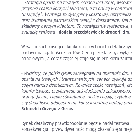
-
Strategia oparta na trwałych cenach jest mniej widowi
przynosi realne korzyści klientom, a to oni są w centrum 
tu kupuję”. Wymaga to dyscypliny kosztowej, optymaliz
oraz budowania partnerskich relacji z dostawcami. Dla n
składamy naszym klientom. To rozwiązanie systemowe, wp
sytuację rynkową
-
dodają przedstawiciele drogerii dm.
W warunkach rosnącej konkurencji w handlu detaliczny
budowania lojalności klientów. Cena przestaje być wyłą
handlowymi, a coraz częściej staje się miernikiem zauf
-
Widzimy, że polski rynek zareagował na obecność dm. D
oparta na trwałych i transparentnych cenach zyskuje dzi
całym handlu detalicznym. Również część rozwiązań, kt
komfortowego, przyjaznego doświadczenia zakupowego, z
graczy. Jasne, ciepłe oświetlenie, niskie regały, czytel
czy dodatkowe udogodnienia konsekwentnie budują unik
Schmehl i Grzegorz Gerus.
Rynek detaliczny prawdopodobnie będzie nadal testował
konsekwencja i przewidywalność mogą okazać się silniej