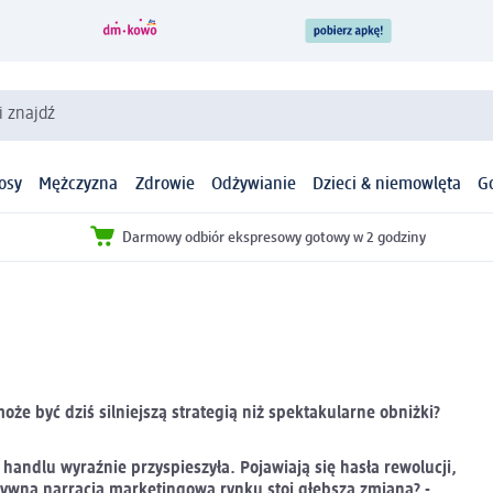
i znajdź
osy
Mężczyzna
Zdrowie
Odżywianie
Dzieci & niemowlęta
G
Darmowy odbiór ekspresowy gotowy w 2 godziny
że być dziś silniejszą strategią niż spektakularne obniżki?
andlu wyraźnie przyspieszyła. Pojawiają się hasła rewolucji,
nsywną narracją marketingową rynku stoi głębsza zmiana? -