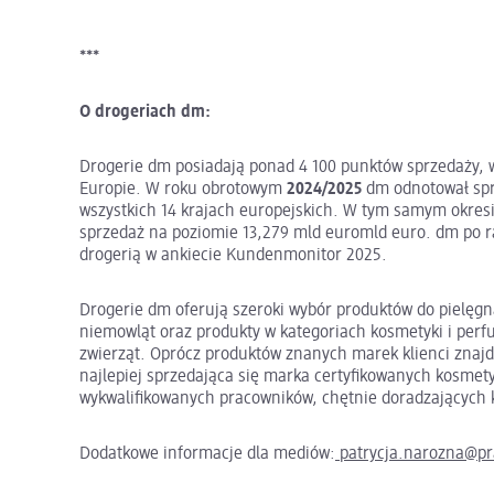
***
O drogeriach dm:
Drogerie dm posiadają ponad 4 100 punktów sprzedaży, w
Europie. W roku obrotowym
2024/2025
dm odnotował spr
wszystkich 14 krajach europejskich. W tym samym okre
sprzedaż na poziomie 13,279 mld euromld euro. dm po ra
drogerią w ankiecie Kundenmonitor 2025.
Drogerie dm oferują szeroki wybór produktów do pielęgnacj
niemowląt oraz produkty w kategoriach kosmetyki i perf
zwierząt. Oprócz produktów znanych marek klienci znajd
najlepiej sprzedająca się marka certyfikowanych kosmet
wykwalifikowanych pracowników, chętnie doradzających k
Dodatkowe informacje dla mediów:
patrycja.narozna@pr