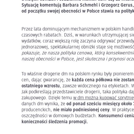
Sytuację komentują Barbara Schmehl i Grzegorz Gerus,
od początku swojej obecności w Polsce stawia na polit
Przez lata dominującym mechanizmem w polskim handlu 
czasowych rabatach. Dziś, w warunkach utrzymującej si
wydatków, coraz większą rolę zaczyna odgrywać przewid
jednorazowej, spektakularnej obniżki staje się możliwo
pokazuje, że nasza polityka cenowa, którą konsekwentnie
naszej obecności w Polsce, jest skuteczna i przynosi ocz
To właśnie drogerie dm na polskim rynku były pionierem
cen, dając gwarancję, że
każda cena półkowa nie zosta
ostatniego wzrostu
, zawsze widocznego na etykietach. 
Jak podkreślają przedstawiciele drogerii, taka polityka 
zakupowego. Dzięki temu
w dm można kupować sprytnie
danych dm wynika, że
od ponad sześciu miesięcy około
producenckich,
nie miało podniesionej ceny
. W praktyc
oszczędności w domowych budżetach.
Konsumenci cenią
konieczności śledzenia promocji.