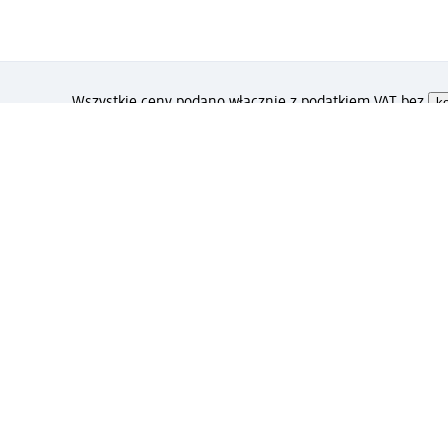
Wszystkie ceny podano włącznie z podatkiem VAT bez
k
Jak podoba Ci się ta strona
Drogeria dm
Kariera
Biuro Obsługi Klienta dm
Ko
Metody płatności