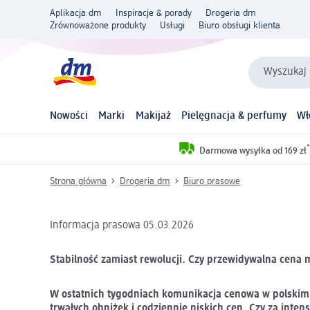
Aplikacja dm
Inspiracje & porady
Drogeria dm
Zrównoważone produkty
Usługi
Biuro obsługi klienta
Wyszukaj 
Nowości
Marki
Makijaż
Pielęgnacja & perfumy
Wł
*
Darmowa wysyłka od 169 zł
Strona główna
Drogeria dm
Biuro prasowe
Informacja prasowa 05.03.2026
Stabilność zamiast rewolucji. Czy przewidywalna cena mo
W ostatnich tygodniach komunikacja cenowa w polskim h
trwałych obniżek i codziennie niskich cen. Czy za inte