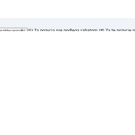
osztów wysyłki
(§) Ta pozycja nie podlega rabatom.
(#) Za tę pozycję
?
ntakt
Znajdź sklepy dm