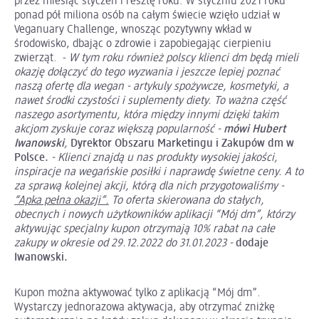
przez miesiąc styczeń i resztę roku. W styczniu 2021 roku
ponad pół miliona osób na całym świecie wzięło udział w
Veganuary Challenge, wnosząc pozytywny wkład w
środowisko, dbając o zdrowie i zapobiegając cierpieniu
zwierząt. -
W tym roku również polscy klienci dm będą mieli
okazję dołączyć do tego wyzwania i jeszcze lepiej poznać
naszą ofertę dla wegan - artykuly spożywcze, kosmetyki, a
nawet środki czystości i suplementy diety. To ważna część
naszego asortymentu, która między innymi dzięki takim
akcjom zyskuje coraz większą popularność -
mówi Hubert
Iwanowski
,
Dyrektor Obszaru Marketingu i Zakupów dm w
Polsce.
- Klienci znajdą u nas produkty wysokiej jakości,
inspiracje na wegańskie posiłki i naprawdę świetne ceny. A to
za sprawą kolejnej akcji, którą dla nich przygotowaliśmy -
“Apka pełna okazji”.
To oferta skierowana do stałych,
obecnych i nowych użytkowników aplikacji “Mój dm”, którzy
aktywując specjalny kupon otrzymają 10% rabat na całe
zakupy w okresie od 29.12.2022 do 31.01.2023 -
dodaje
Iwanowski.
Kupon można aktywować tylko z aplikacją “Mój dm”.
Wystarczy jednorazowa aktywacja, aby otrzymać zniżkę