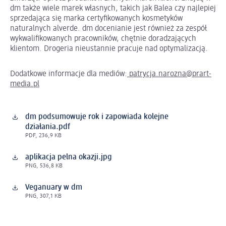
dm także wiele marek własnych, takich jak Balea czy najlepiej
sprzedająca się marka certyfikowanych kosmetyków
naturalnych alverde. dm docenianie jest również za zespół
wykwalifikowanych pracowników, chętnie doradzających
klientom. Drogeria nieustannie pracuje nad optymalizacją.
Dodatkowe informacje dla mediów:
patrycja.narozna@prart-
media.pl
dm podsumowuje rok i zapowiada kolejne
działania.pdf
PDF, 236,9 KB
aplikacja pelna okazji.jpg
PNG, 536,8 KB
Veganuary w dm
PNG, 307,1 KB