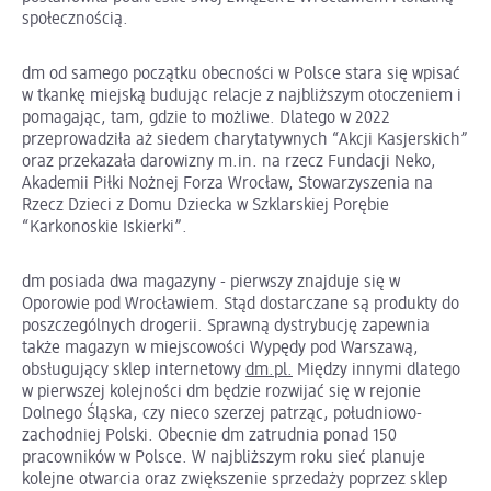
społecznością.
dm od samego początku obecności w Polsce stara się wpisać
w tkankę miejską budując relacje z najbliższym otoczeniem i
pomagając, tam, gdzie to możliwe. Dlatego w 2022
przeprowadziła aż siedem charytatywnych “Akcji Kasjerskich”
oraz przekazała darowizny m.in. na rzecz Fundacji Neko,
Akademii Piłki Nożnej Forza Wrocław, Stowarzyszenia na
Rzecz Dzieci z Domu Dziecka w Szklarskiej Porębie
“Karkonoskie Iskierki”.
dm posiada dwa magazyny - pierwszy znajduje się w
Oporowie pod Wrocławiem. Stąd dostarczane są produkty do
poszczególnych drogerii. Sprawną dystrybucję zapewnia
także magazyn w miejscowości Wypędy pod Warszawą,
obsługujący sklep internetowy
dm.pl.
Między innymi dlatego
w pierwszej kolejności dm będzie rozwijać się w rejonie
Dolnego Śląska, czy nieco szerzej patrząc, południowo-
zachodniej Polski. Obecnie dm zatrudnia ponad 150
pracowników w Polsce. W najbliższym roku sieć planuje
kolejne otwarcia oraz zwiększenie sprzedaży poprzez sklep