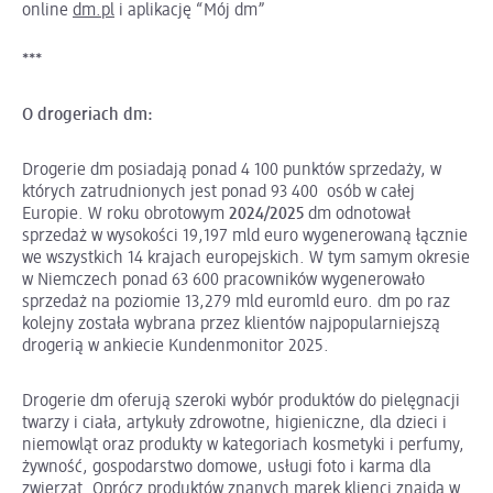
online
dm.pl
i aplikację “Mój dm”
***
O drogeriach dm:
Drogerie dm posiadają ponad 4 100 punktów sprzedaży, w
których zatrudnionych jest ponad 93 400 osób w całej
Europie. W roku obrotowym
2024/2025
dm odnotował
sprzedaż w wysokości 19,197 mld euro wygenerowaną łącznie
we wszystkich 14 krajach europejskich. W tym samym okresie
w Niemczech ponad 63 600 pracowników wygenerowało
sprzedaż na poziomie 13,279 mld euromld euro. dm po raz
kolejny została wybrana przez klientów najpopularniejszą
drogerią w ankiecie Kundenmonitor 2025.
Drogerie dm oferują szeroki wybór produktów do pielęgnacji
twarzy i ciała, artykuły zdrowotne, higieniczne, dla dzieci i
niemowląt oraz produkty w kategoriach kosmetyki i perfumy,
żywność, gospodarstwo domowe, usługi foto i karma dla
zwierząt. Oprócz produktów znanych marek klienci znajdą w