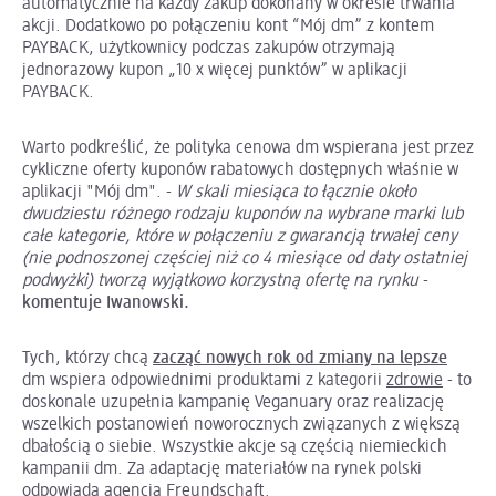
automatycznie na każdy zakup dokonany w okresie trwania
akcji. Dodatkowo po połączeniu kont “Mój dm” z kontem
PAYBACK, użytkownicy podczas zakupów otrzymają
jednorazowy kupon „10 x więcej punktów” w aplikacji
PAYBACK.
Warto podkreślić, że polityka cenowa dm wspierana jest przez
cykliczne oferty kuponów rabatowych dostępnych właśnie w
aplikacji "Mój dm". -
W skali miesiąca to łącznie około
dwudziestu różnego rodzaju kuponów na wybrane marki lub
całe kategorie, które w połączeniu z gwarancją trwałej ceny
(nie podnoszonej częściej niż co 4 miesiące od daty ostatniej
podwyżki) tworzą wyjątkowo korzystną ofertę na rynku
-
komentuje Iwanowski.
Tych, którzy chcą
zacząć nowych rok od zmiany na lepsze
dm wspiera odpowiednimi produktami z kategorii
zdrowie
- to
doskonale uzupełnia kampanię Veganuary oraz realizację
wszelkich postanowień noworocznych związanych z większą
dbałością o siebie. Wszystkie akcje są częścią niemieckich
kampanii dm. Za adaptację materiałów na rynek polski
odpowiada agencja Freundschaft.