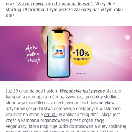
oraz
“Zacznij nowy rok od zmian na lepsze”.
Wszystkie
startują 29 grudnia. Czym jeszcze zaskoczy nas w tym roku
dm?
Już 29 grudnia pod hasłem
Wegańskie jest pyszne
startuje
kampania promująca roślinną żywność, produkty słodkie,
słone w jakości BIO oraz ofertę wegańskich kosmetyków i
artykułów gospodarstwa domowego dostępnych w sklepach
dm oraz na stronie
dm.pl
i w aplikacji “Mój dm”. Akcja jest
częścią kampanii organizowanej przez organizację
Veganuary, która inspiruje ludzi do stosowania diety roślinnej