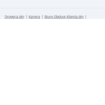
Drogeria dm
Kariera
Biuro Obsługi Klienta dm
Kontakt
Znajdź sklepy dm
Metody płatności
Połącz się z dm
Pobierz aplikację dm: