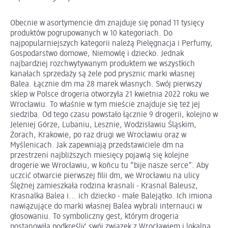
Obecnie w asortymencie dm znajduje się ponad 11 tysięcy
produktów pogrupowanych w 10 kategoriach. Do
najpopularniejszych kategorii należą Pielęgnacja i Perfumy,
Gospodarstwo domowe, Niemowlę i dziecko. Jednak
najbardziej rozchwytywanym produktem we wszystkich
kanałach sprzedaży są żele pod prysznic marki własnej
Balea. Łącznie dm ma 28 marek własnych. Swój pierwszy
sklep w Polsce drogeria otworzyła 21 kwietnia 2022 roku we
Wrocławiu. To właśnie w tym mieście znajduje się też jej
siedziba. Od tego czasu powstało łącznie 9 drogerii, kolejno w
Jeleniej Górze, Lubaniu, Lesznie, Wodzisławiu Śląskim,
Żorach, Krakowie, po raz drugi we Wrocławiu oraz w
Myślenicach. Jak zapewniają przedstawiciele dm na
przestrzeni najbliższych miesięcy pojawią się kolejne
drogerie we Wrocławiu, w końcu tu “bije nasze serce”. Aby
uczcić otwarcie pierwszej filii dm, we Wrocławiu na ulicy
Ślężnej zamieszkała rodzina krasnali - Krasnal Baleusz,
Krasnalka Balea i... ich dziecko - małe Balejątko. Ich imiona
nawiązujące do marki własnej Balea wybrali internauci w
głosowaniu. To symboliczny gest, którym drogeria
postanowiła podkreślić swój związek z Wrocławiem i lokalną