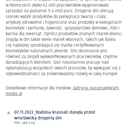
w Niemczech około 42 600 pracowników wygenerowało
sprzedaż na poziomie 9,4 mld euro. Drogerie dm oferują
szeroki wybór produktów do pielęgnacji twarzy i ciała,
artykuły zdrowotne i higieniczne oraz produkty w kategoriach
kosmetyki i perfumy, żywność, gospodarstwo domowe, foto i
karma dla zwierząt. Oprócz produktów znanych marek klienci
znajdą w dm także wiele marek własnych, takich jak Balea
czy najlepiej sprzedająca się marka certyfikowanych
kosmetyków naturalnych alverde. Dm docenianie jest
również za zespół wykwalifikowanych pracowników, chętnie
doradzających klientom. Sieć nieustannie pracuje nad
optymalizacją wszystkich swoich procesów, by wywiązać się z
odpowiedzialności za zrównoważony rozwój w całej Europie.
Dodatkowe informacje dla mediów:
patrycja.narozna@prart-
media.pl
07.11.2022_Rodzina krasnali stanęła przed
wrocławską drogerią dm
PDF, 480,0 KB