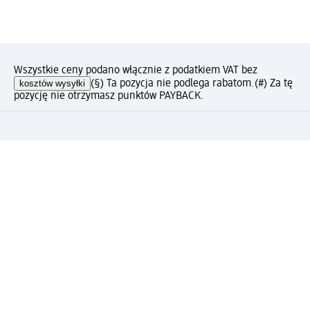
Wszystkie ceny podano włącznie z podatkiem VAT bez
kosztów wysyłki
(§) Ta pozycja nie podlega rabatom.
(#) Za tę
pozycję nie otrzymasz punktów PAYBACK.
Jak podoba Ci się ta strona?
Drogeria dm
Kariera
Biuro Obsługi Klienta dm
Kontakt
Znajdź sklepy dm
Metody płatności