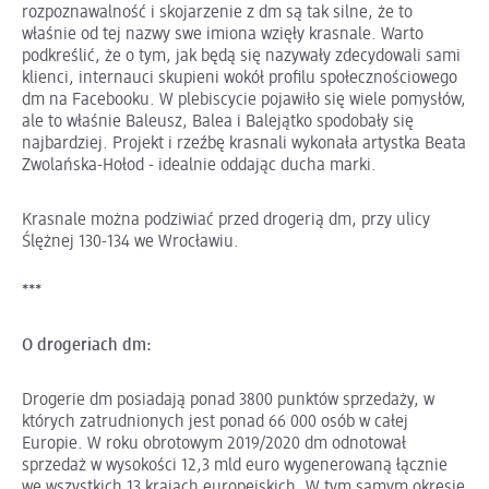
rozpoznawalność i skojarzenie z dm są tak silne, że to
właśnie od tej nazwy swe imiona wzięły krasnale. Warto
podkreślić, że o tym, jak będą się nazywały zdecydowali sami
klienci, internauci skupieni wokół profilu społecznościowego
dm na Facebooku. W plebiscycie pojawiło się wiele pomysłów,
ale to właśnie Baleusz, Balea i Balejątko spodobały się
najbardziej. Projekt i rzeźbę krasnali wykonała artystka Beata
Zwolańska-Hołod - idealnie oddając ducha marki.
Krasnale można podziwiać przed drogerią dm, przy ulicy
Ślężnej 130-134 we Wrocławiu.
***
O drogeriach dm:
Drogerie dm posiadają ponad 3800 punktów sprzedaży, w
których zatrudnionych jest ponad 66 000 osób w całej
Europie. W roku obrotowym 2019/2020 dm odnotował
sprzedaż w wysokości 12,3 mld euro wygenerowaną łącznie
we wszystkich 13 krajach europejskich. W tym samym okresie