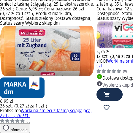
śmieci z taśmą ściągającą, 25 L, ekstraszerokie,
z taśmą, 35 L, lawe
26 szt.; Cena: 6,95 zł; Cena bazowa: 26 szt.
Cena bazowa: 12 szt
(0,27 zł za 1 szt.); Produkt marki dm;
Dostępność: Statu
Dostępność: Status zielony Dostawa dostępna,
Status szary Wybi
Status szary Wybierz sklep dm
5,75 zł
12 szt. (0,48 zł za 1
viGO!
Worki na śmi
szt.
(0)
Dostawa dostę
Wybierz sklep 
6,95 zł
26 szt. (0,27 zł za 1 szt.)
Profissimo
Worki na śmieci z taśmą ściągającą,
25 L,..., 26 szt.
(0)
Informacje