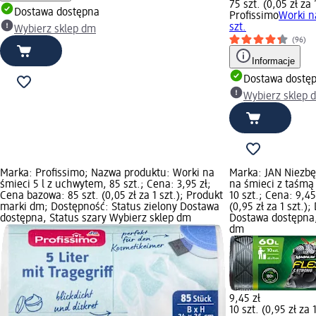
75 szt. (0,05 zł za 
Dostawa dostępna
Profissimo
Worki n
szt.
Wybierz sklep dm
(96)
Informacje
Dostawa dostę
Wybierz sklep 
Marka: Profissimo; Nazwa produktu: Worki na
Marka: JAN Niezbę
śmieci 5 l z uchwytem, 85 szt.; Cena: 3,95 zł;
na śmieci z taśmą
Cena bazowa: 85 szt. (0,05 zł za 1 szt.); Produkt
10 szt.; Cena: 9,4
marki dm; Dostępność: Status zielony Dostawa
(0,95 zł za 1 szt.)
dostępna, Status szary Wybierz sklep dm
Dostawa dostępna,
dm
9,45 zł
10 szt. (0,95 zł za 1