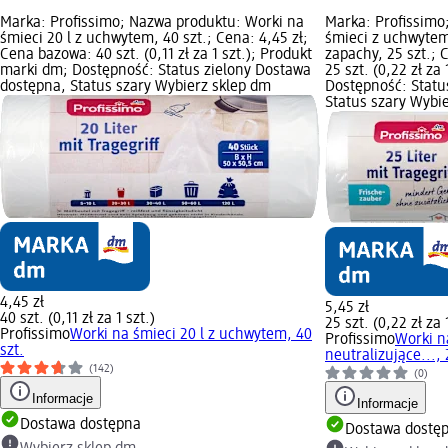
Marka: Profissimo; Nazwa produktu: Worki na
Marka: Profissimo
śmieci 20 l z uchwytem, 40 szt.; Cena: 4,45 zł;
śmieci z uchwytem
Cena bazowa: 40 szt. (0,11 zł za 1 szt.); Produkt
zapachy, 25 szt.; 
marki dm; Dostępność: Status zielony Dostawa
25 szt. (0,22 zł za
dostępna, Status szary Wybierz sklep dm
Dostępność: Statu
Status szary Wybi
4,45 zł
5,45 zł
40 szt. (0,11 zł za 1 szt.)
25 szt. (0,22 zł za 
Profissimo
Worki na śmieci 20 l z uchwytem, 40
Profissimo
Worki n
szt.
neutralizujące..., 
(142)
(0)
Informacje
Informacje
Dostawa dostępna
Dostawa dostę