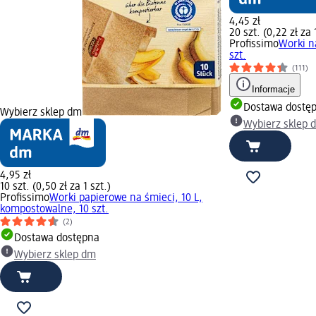
4,45 zł
20 szt. (0,22 zł za 
Profissimo
Worki n
szt.
(111)
Informacje
Dostawa dostę
Wybierz sklep dm
Wybierz sklep 
4,95 zł
10 szt. (0,50 zł za 1 szt.)
Profissimo
Worki papierowe na śmieci, 10 L,
kompostowalne, 10 szt.
(2)
Dostawa dostępna
Wybierz sklep dm