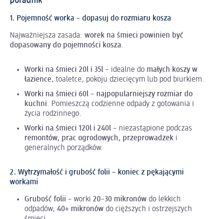
poradnik
1. Pojemność worka – dopasuj do rozmiaru kosza
Najważniejsza zasada:
worek na śmieci powinien być
dopasowany do pojemności kosza
.
Worki na śmieci 20l i 35l
– idealne do
małych koszy w
łazience
, toaletce, pokoju dziecięcym lub pod biurkiem.
Worki na śmieci 60l
–
najpopularniejszy rozmiar do
kuchni
. Pomieszczą codzienne odpady z gotowania i
życia rodzinnego.
Worki na śmieci 120l i 240l
– niezastąpione podczas
remontów, prac ogrodowych, przeprowadzek
i
generalnych porządków.
2. Wytrzymałość i grubość folii – koniec z pękającymi
workami
Grubość folii
– worki
20–30 mikronów
do lekkich
odpadów;
40+ mikronów
do cięższych i ostrzejszych
śmieci.