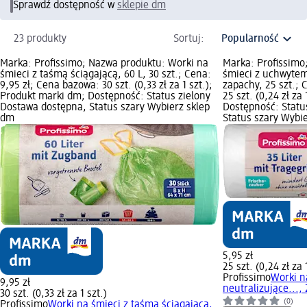
Sprawdź dostępność w
sklepie dm
23 produkty
Sortuj:
Marka: Profissimo; Nazwa produktu: Worki na
Marka: Profissimo
śmieci z taśmą ściągającą, 60 L, 30 szt.; Cena:
śmieci z uchwytem,
9,95 zł; Cena bazowa: 30 szt. (0,33 zł za 1 szt.);
zapachy, 25 szt.; 
Produkt marki dm; Dostępność: Status zielony
25 szt. (0,24 zł za
Dostawa dostępna, Status szary Wybierz sklep
Dostępność: Statu
dm
Status szary Wybi
5,95 zł
25 szt. (0,24 zł za 
Profissimo
Worki n
9,95 zł
neutralizujące..., 
30 szt. (0,33 zł za 1 szt.)
(0)
Profissimo
Worki na śmieci z taśmą ściągającą,