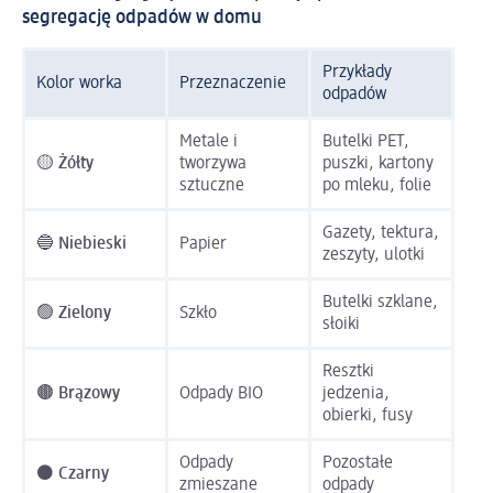
segregację odpadów w domu
Przykłady
Kolor worka
Przeznaczenie
odpadów
Metale i
Butelki PET,
🟡
Żółty
tworzywa
puszki, kartony
sztuczne
po mleku, folie
Gazety, tektura,
🔵
Niebieski
Papier
zeszyty, ulotki
Butelki szklane,
🟢
Zielony
Szkło
słoiki
Resztki
🟤
Brązowy
Odpady BIO
jedzenia,
obierki, fusy
Odpady
Pozostałe
⚫
Czarny
zmieszane
odpady