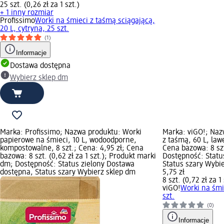
25 szt. (0,26 zł za 1 szt.)
+ 1 inny rozmiar
Profissimo
Worki na śmieci z taśmą sciągającą,
20 L, cytryna, 25 szt.
(1)
Informacje
Dostawa dostępna
Wybierz sklep dm
Marka: Profissimo; Nazwa produktu: Worki
Marka: viGO!; Naz
papierowe na śmieci, 10 L, wodoodporne,
z taśmą, 60 L, law
kompostowalne, 8 szt.; Cena: 4,95 zł; Cena
Cena bazowa: 8 szt.
bazowa: 8 szt. (0,62 zł za 1 szt.); Produkt marki
Dostępność: Statu
dm; Dostępność: Status zielony Dostawa
Status szary Wybi
dostępna, Status szary Wybierz sklep dm
5,75 zł
8 szt. (0,72 zł za 1 
viGO!
Worki na śmi
szt.
(0)
Informacje