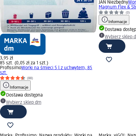
JAN Niezbędny
Wor
Magnum Flex & Str
(0)
Informacje
Dostawa dostę
Wybierz sklep 
3,95 zł
85 szt. (0,05 zł za 1 szt.)
Profissimo
Worki na śmieci 5 l z uchwytem, 85
szt.
(88)
Informacje
Dostawa dostępna
Wybierz sklep dm
Marka: Profissimo; Nazwa produktu: Worki na
Marka: viGO!; Naz