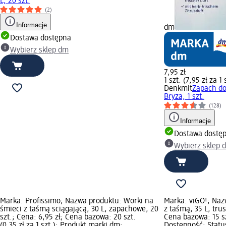
L, 20 szt.
(2)
Informacje
dm
Dostawa dostępna
Wybierz sklep dm
7,95 zł
1 szt. (7,95 zł za 1 
Denkmit
Zapach do
Bryza, 1 szt.
(128)
Informacje
Dostawa dostę
Wybierz sklep 
Marka: Profissimo; Nazwa produktu: Worki na
Marka: viGO!; Naz
śmieci z taśmą sciągającą, 30 L, zapachowe, 20
z taśmą, 35 L, trus
szt.; Cena: 6,95 zł; Cena bazowa: 20 szt.
Cena bazowa: 15 szt
(0,35 zł za 1 szt.); Produkt marki dm;
Dostępność: Statu