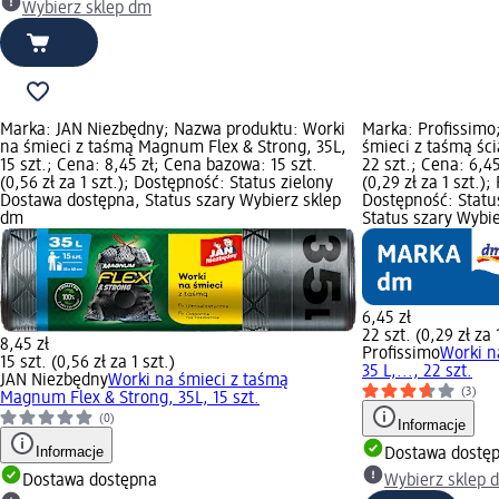
Wybierz sklep dm
Marka: JAN Niezbędny; Nazwa produktu: Worki
Marka: Profissimo
na śmieci z taśmą Magnum Flex & Strong, 35L,
śmieci z taśmą ści
15 szt.; Cena: 8,45 zł; Cena bazowa: 15 szt.
22 szt.; Cena: 6,4
(0,56 zł za 1 szt.); Dostępność: Status zielony
(0,29 zł za 1 szt.)
Dostawa dostępna, Status szary Wybierz sklep
Dostępność: Statu
dm
Status szary Wybi
6,45 zł
22 szt. (0,29 zł za 
8,45 zł
Profissimo
Worki n
15 szt. (0,56 zł za 1 szt.)
35 L,..., 22 szt.
JAN Niezbędny
Worki na śmieci z taśmą
(3)
Magnum Flex & Strong, 35L, 15 szt.
(0)
Informacje
Informacje
Dostawa dostę
Dostawa dostępna
Wybierz sklep 