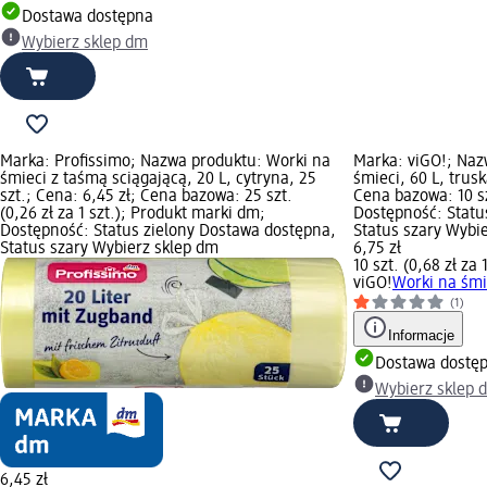
Dostawa dostępna
Wybierz sklep dm
Marka: Profissimo; Nazwa produktu: Worki na
Marka: viGO!; Naz
śmieci z taśmą sciągającą, 20 L, cytryna, 25
śmieci, 60 L, trusk
szt.; Cena: 6,45 zł; Cena bazowa: 25 szt.
Cena bazowa: 10 szt
(0,26 zł za 1 szt.); Produkt marki dm;
Dostępność: Statu
Dostępność: Status zielony Dostawa dostępna,
Status szary Wybi
Status szary Wybierz sklep dm
6,75 zł
10 szt. (0,68 zł za 1
viGO!
Worki na śmie
(1)
Informacje
Dostawa dostę
Wybierz sklep 
6,45 zł