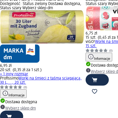
Dostępność: Status zielony Dostawa dostępna,
Status szary Wybi
Status szary Wybierz sklep dm
6,75 zł
15 szt. (0,45 zł za 1
viGO!
Worki na śmi
15 szt.
(0)
Informacje
Dostawa dostę
6,95 zł
20 szt. (0,35 zł za 1 szt.)
Wybierz sklep 
+ 1 inny rozmiar
Profissimo
Worki na śmieci z taśmą sciągającą,
30 L,..., 20 szt.
(0)
Informacje
Dostawa dostępna
Wybierz sklep dm