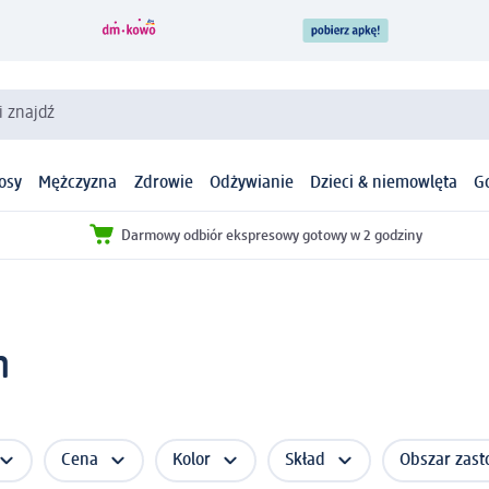
i znajdź
osy
Mężczyzna
Zdrowie
Odżywianie
Dzieci & niemowlęta
G
Darmowy odbiór ekspresowy gotowy w 2 godziny
n
Cena
Kolor
Skład
Obszar zast