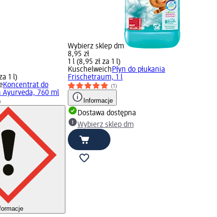
Wybierz sklep dm
8,95 zł
1 l (8,95 zł za 1 l)
Kuschelweich
Płyn do płukania
za 1 l)
Frischetraum, 1 l
e
Koncentrat do
(1)
n Ayurveda, 760 ml
Informacje
)
Dostawa dostępna
Wybierz sklep dm
formacje