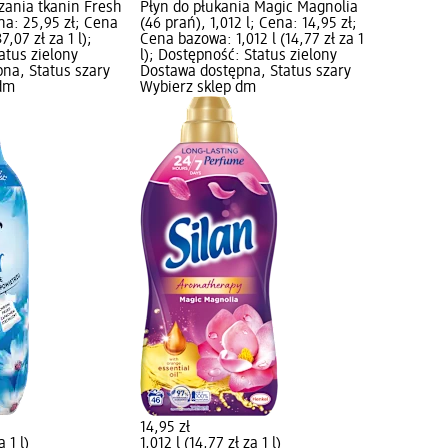
zania tkanin Fresh
Płyn do płukania Magic Magnolia
na: 25,95 zł; Cena
(46 prań), 1,012 l; Cena: 14,95 zł;
7,07 zł za 1 l);
Cena bazowa: 1,012 l (14,77 zł za 1
atus zielony
l); Dostępność: Status zielony
na, Status szary
Dostawa dostępna, Status szary
 dm
Wybierz sklep dm
14,95 zł
a 1 l)
1,012 l (14,77 zł za 1 l)