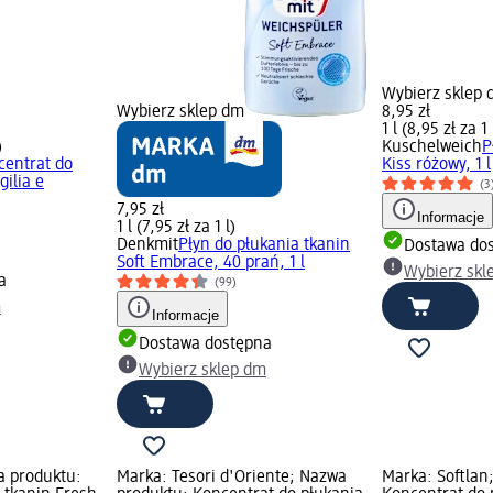
Wybierz sklep
Wybierz sklep dm
8,95 zł
1 l (8,95 zł za 1 
)
Kuschelweich
P
centrat do
Kiss różowy, 1 l
gilia e
(3
7,95 zł
Informacje
1 l (7,95 zł za 1 l)
Denkmit
Płyn do płukania tkanin
Dostawa do
Soft Embrace, 40 prań, 1 l
Wybierz skl
a
(99)
m
Informacje
Dostawa dostępna
Wybierz sklep dm
a produktu:
Marka: Tesori d'Oriente; Nazwa
Marka: Softlan