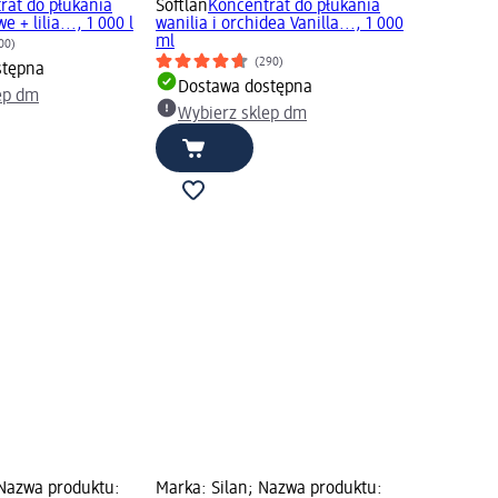
rat do płukania
Softlan
Koncentrat do płukania
 + lilia..., 1 000 l
wanilia i orchidea Vanilla..., 1 000
ml
00)
(290)
stępna
Dostawa dostępna
ep dm
Wybierz sklep dm
Nazwa produktu:
Marka: Silan; Nazwa produktu: