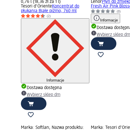
0,76 l (18,36 zł za 1 l)
Lenor
Płyn do zmięk
Tesori d'Oriente
Koncentrat do
Fresh Air Pink Blos
płukania Białe piżmo, 760 ml
(0)
(2)
Informacje
Dostawa dostępn
Wybierz sklep d
Informacje
Dostawa dostępna
Wybierz sklep dm
Marka: Softlan; Nazwa produktu:
Marka: Tesori d'Ori