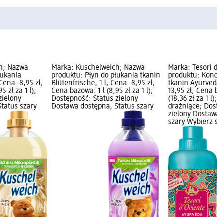
h; Nazwa
Marka: Kuschelweich; Nazwa
Marka: Tesori 
łukania
produktu: Płyn do płukania tkanin
produktu: Konc
Cena: 8,95 zł;
Blütenfrische, 1 l; Cena: 8,95 zł;
tkanin Ayurved
5 zł za 1 l);
Cena bazowa: 1 l (8,95 zł za 1 l);
13,95 zł; Cena 
zielony
Dostępność: Status zielony
(18,36 zł za 1 l
tatus szary
Dostawa dostępna, Status szary
drażniące; Dos
zielony Dostaw
szary Wybierz 