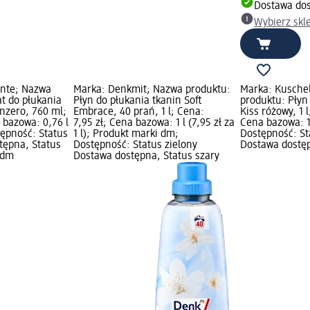
Dostawa do
Wybierz skl
ente; Nazwa
Marka: Denkmit; Nazwa produktu:
Marka: Kusche
t do płukania
Płyn do płukania tkanin Soft
produktu: Płyn
enzero, 760 ml;
Embrace, 40 prań, 1 l; Cena:
Kiss różowy, 1 l
 bazowa: 0,76 l
7,95 zł; Cena bazowa: 1 l (7,95 zł za
Cena bazowa: 1 l
stępność: Status
1 l); Produkt marki dm;
Dostępność: St
tępna, Status
Dostępność: Status zielony
Dostawa dostęp
 dm
Dostawa dostępna, Status szary