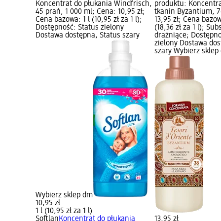
Koncentrat do płukania Windfrisch,
produktu: Koncentra
45 prań, 1 000 ml; Cena: 10,95 zł;
tkanin Byzantium, 7
Cena bazowa: 1 l (10,95 zł za 1 l);
13,95 zł; Cena bazow
Dostępność: Status zielony
(18,36 zł za 1 l); Su
Dostawa dostępna, Status szary
drażniące; Dostępno
zielony Dostawa dos
szary Wybierz sklep
Wybierz sklep dm
10,95 zł
1 l (10,95 zł za 1 l)
Softlan
Koncentrat do płukania
13,95 zł