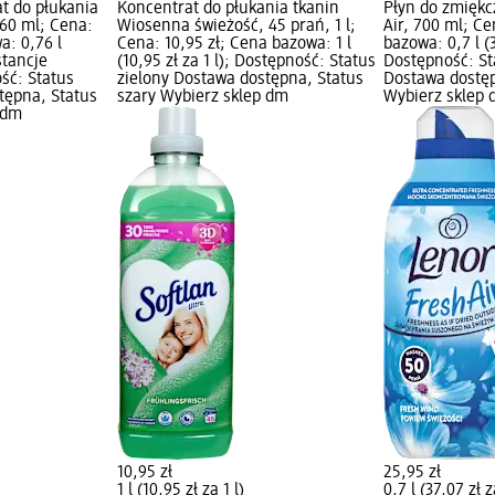
t do płukania
Koncentrat do płukania tkanin
Płyn do zmiękc
60 ml; Cena:
Wiosenna świeżość, 45 prań, 1 l;
Air, 700 ml; Ce
a: 0,76 l
Cena: 10,95 zł; Cena bazowa: 1 l
bazowa: 0,7 l (3
bstancje
(10,95 zł za 1 l); Dostępność: Status
Dostępność: St
ść: Status
zielony Dostawa dostępna, Status
Dostawa dostęp
tępna, Status
szary Wybierz sklep dm
Wybierz sklep
 dm
10,95 zł
25,95 zł
1 l (10,95 zł za 1 l)
0,7 l (37,07 zł z