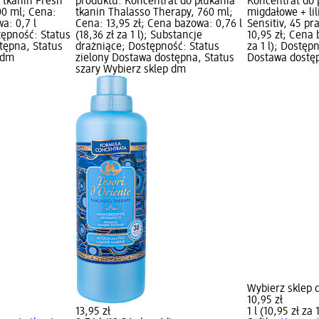
 tkanin Fresh
produktu: Koncentrat do płukania
Koncentrat do 
00 ml; Cena:
tkanin Thalasso Therapy, 760 ml;
migdałowe + li
a: 0,7 l
Cena: 13,95 zł; Cena bazowa: 0,76 l
Sensitiv, 45 pr
stępność: Status
(18,36 zł za 1 l); Substancje
10,95 zł; Cena 
tępna, Status
drażniące; Dostępność: Status
za 1 l); Dostęp
 dm
zielony Dostawa dostępna, Status
Dostawa dostęp
szary Wybierz sklep dm
Wybierz sklep
10,95 zł
13,95 zł
1 l (10,95 zł za 1