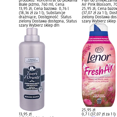
produktu: Koncentrat do płukania
Płyn do zmiękczania
Białe piżmo, 760 ml; Cena:
Air Pink Blossom, 7
13,95 zł; Cena bazowa: 0,76 l
25,95 zł; Cena bazow
(18,36 zł za 1 l); Substancje
(37,07 zł za 1 l); Do
drażniące; Dostępność: Status
zielony Dostawa dos
zielony Dostawa dostępna, Status
szary Wybierz sklep
szary Wybierz sklep dm
25,95 zł
13,95 zł
0,7 l (37,07 zł za 1 l)