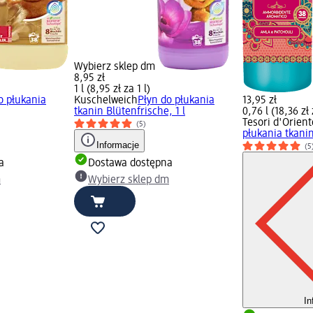
Wybierz sklep dm
8,95 zł
1 l (8,95 zł za 1 l)
o płukania
Kuschelweich
Płyn do płukania
13,95 zł
tkanin Blütenfrische, 1 l
0,76 l (18,36 zł 
Tesori d'Orient
(5)
płukania tkani
Informacje
(5
a
Dostawa dostępna
m
Wybierz sklep dm
In