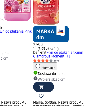
 dm
l)
łyn do płukania Pink
)
7,95 zł
1 l (7,95 zł za 1 l)
Denkmit
Płyn do płukania tkanin
stępna
Glamorous Moment, 1 l
ep dm
(99)
Informacje
Dostawa dostępna
Wybierz sklep dm
; Nazwa produktu:
Marka: Softlan; Nazwa produktu: