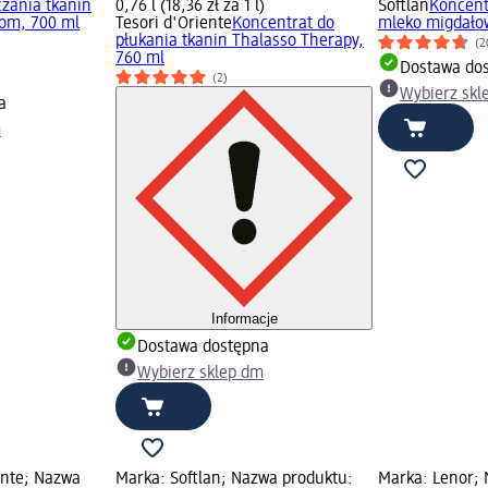
czania tkanin
0,76 l (18,36 zł za 1 l)
Softlan
Koncent
som, 700 ml
Tesori d'Oriente
Koncentrat do
mleko migdałowe
płukania tkanin Thalasso Therapy,
(2
760 ml
Dostawa do
(2)
Wybierz skl
a
m
Informacje
Dostawa dostępna
Wybierz sklep dm
ente; Nazwa
Marka: Softlan; Nazwa produktu:
Marka: Lenor; 