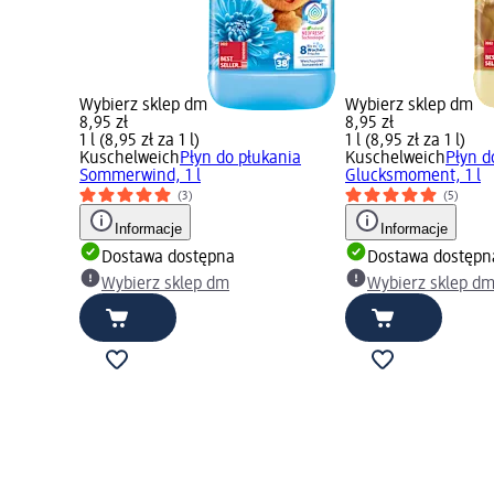
Wybierz sklep dm
Wybierz sklep dm
8,95 zł
8,95 zł
1 l (8,95 zł za 1 l)
1 l (8,95 zł za 1 l)
Kuschelweich
Płyn do płukania
Kuschelweich
Płyn d
Sommerwind, 1 l
Glucksmoment, 1 l
(3)
(5)
Informacje
Informacje
Dostawa dostępna
Dostawa dostępn
Wybierz sklep dm
Wybierz sklep d