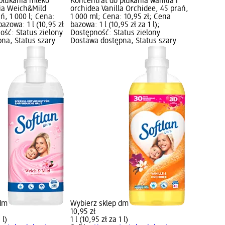
płukania mleko
Koncentrat do płukania wanilia i
lia Weich&Mild
orchidea Vanilla Orchidee, 45 prań,
ań, 1 000 l; Cena:
1 000 ml; Cena: 10,95 zł; Cena
bazowa: 1 l (10,95 zł
bazowa: 1 l (10,95 zł za 1 l);
ność: Status zielony
Dostępność: Status zielony
na, Status szary
Dostawa dostępna, Status szary
 dm
Wybierz sklep dm
10,95 zł
 l)
1 l (10,95 zł za 1 l)