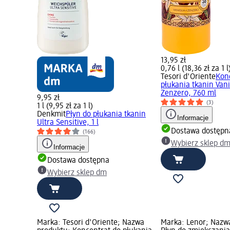
13,95 zł
0,76 l (18,36 zł za 1 l
Tesori d'Oriente
Kon
płukania tkanin Vani
Zenzero, 760 ml
9,95 zł
(3)
1 l (9,95 zł za 1 l)
Denkmit
Płyn do płukania tkanin
Informacje
Ultra Sensitive, 1 l
Dostawa dostępn
(166)
Wybierz sklep d
Informacje
Dostawa dostępna
Wybierz sklep dm
Marka: Tesori d'Oriente; Nazwa
Marka: Lenor; Nazw