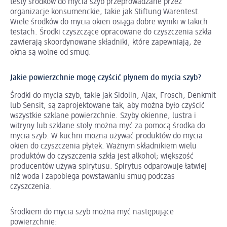
testy środków do mycia szyb przeprowadzane przez
organizacje konsumenckie, takie jak Stiftung Warentest.
Wiele środków do mycia okien osiąga dobre wyniki w takich
testach. Środki czyszczące opracowane do czyszczenia szkła
zawierają skoordynowane składniki, które zapewniają, że
okna są wolne od smug.
Jakie powierzchnie mogę czyścić płynem do mycia szyb?
Środki do mycia szyb, takie jak Sidolin, Ajax, Frosch, Denkmit
lub Sensit, są zaprojektowane tak, aby można było czyścić
wszystkie szklane powierzchnie. Szyby okienne, lustra i
witryny lub szklane stoły można myć za pomocą środka do
mycia szyb. W kuchni można używać produktów do mycia
okien do czyszczenia płytek. Ważnym składnikiem wielu
produktów do czyszczenia szkła jest alkohol; większość
producentów używa spirytusu. Spirytus odparowuje łatwiej
niż woda i zapobiega powstawaniu smug podczas
czyszczenia.
Środkiem do mycia szyb można myć następujące
powierzchnie: