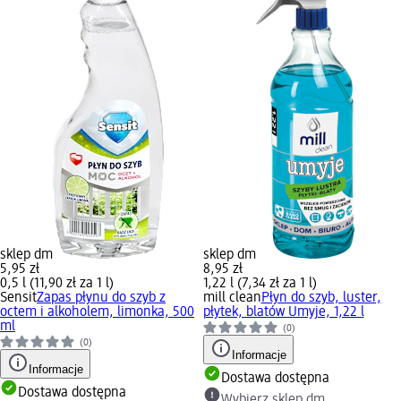
sklep dm
sklep dm
5,95 zł
8,95 zł
0,5 l (11,90 zł za 1 l)
1,22 l (7,34 zł za 1 l)
Sensit
Zapas płynu do szyb z
mill clean
Płyn do szyb, luster,
octem i alkoholem, limonka, 500
płytek, blatów Umyje, 1,22 l
ml
(0)
(0)
Informacje
Informacje
Dostawa dostępna
Dostawa dostępna
Wybierz sklep dm