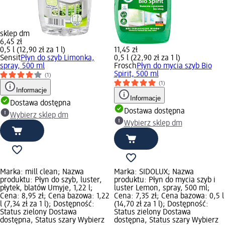
sklep dm
6,45 zł
0,5 l (12,90 zł za 1 l)
11,45 zł
Sensit
Płyn do szyb Limonka,
0,5 l (22,90 zł za 1 l)
spray, 500 ml
Frosch
Płyn do mycia szyb Bio
Spirit, 500 ml
(1)
(1)
Informacje
Informacje
Dostawa dostępna
Dostawa dostępna
Wybierz sklep dm
Wybierz sklep dm
Marka: mill clean; Nazwa
Marka: SIDOLUX; Nazwa
produktu: Płyn do szyb, luster,
produktu: Płyn do mycia szyb i
płytek, blatów Umyje, 1,22 l;
luster Lemon, spray, 500 ml;
Cena: 8,95 zł; Cena bazowa: 1,22
Cena: 7,35 zł; Cena bazowa: 0,5 l
l (7,34 zł za 1 l); Dostępność:
(14,70 zł za 1 l); Dostępność:
Status zielony Dostawa
Status zielony Dostawa
dostępna, Status szary Wybierz
dostępna, Status szary Wybierz