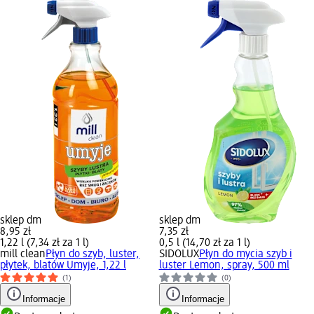
sklep dm
sklep dm
8,95 zł
7,35 zł
1,22 l (7,34 zł za 1 l)
0,5 l (14,70 zł za 1 l)
mill clean
Płyn do szyb, luster,
SIDOLUX
Płyn do mycia szyb i
płytek, blatów Umyje, 1,22 l
luster Lemon, spray, 500 ml
(1)
(0)
Informacje
Informacje