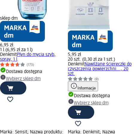
sklep dm
6,95 zł
1 l (6,95 zł za 1 l)
Denkmit
Płyn do mycia szyb,
5,95 zł
spray, 1 l
20 szt. (0,30 zł za 1 szt.)
Denkmit
Nawilżane ściereczki do
(173)
czyszczenia powierzchni..., 20
Dostawa dostępna
szt.
Wybierz sklep dm
(0)
Informacje
Dostawa dostępna
Wybierz sklep dm
Marka: Sensit; Nazwa produktu:
Marka: Denkmit; Nazwa