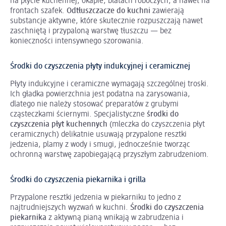
na płycie kuchennej, okapie, blatach roboczych, a nawet na
frontach szafek.
Odtłuszczacze do kuchni
zawierają
substancje aktywne, które skutecznie rozpuszczają nawet
zaschniętą i przypaloną warstwę tłuszczu — bez
konieczności intensywnego szorowania.
Środki do czyszczenia płyty indukcyjnej i ceramicznej
Płyty indukcyjne i ceramiczne wymagają szczególnej troski.
Ich gładka powierzchnia jest podatna na zarysowania,
dlatego nie należy stosować preparatów z grubymi
cząsteczkami ściernymi. Specjalistyczne
środki do
czyszczenia płyt kuchennych
(mleczka do czyszczenia płyt
ceramicznych) delikatnie usuwają przypalone resztki
jedzenia, plamy z wody i smugi, jednocześnie tworząc
ochronną warstwę zapobiegającą przyszłym zabrudzeniom.
Środki do czyszczenia piekarnika i grilla
Przypalone resztki jedzenia w piekarniku to jedno z
najtrudniejszych wyzwań w kuchni.
Środki do czyszczenia
piekarnika
z aktywną pianą wnikają w zabrudzenia i