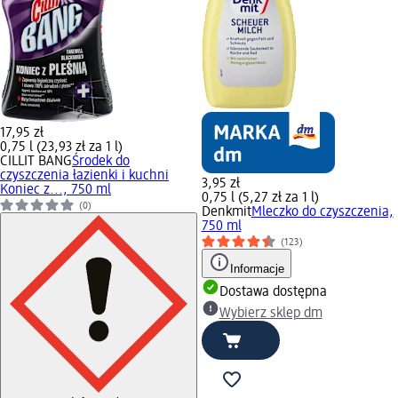
17,95 zł
0,75 l (23,93 zł za 1 l)
CILLIT BANG
Środek do
czyszczenia łazienki i kuchni
3,95 zł
Koniec z..., 750 ml
0,75 l (5,27 zł za 1 l)
(0)
Denkmit
Mleczko do czyszczenia,
750 ml
(123)
Informacje
Dostawa dostępna
Wybierz sklep dm