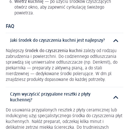
Wietrz kuchnię
— po użyciu środków czyszczących
otwórz okno, aby zapewnić cyrkulację świeżego
powietrza.
FAQ
Jaki środek do czyszczenia kuchni jest najlepszy?
Najlepszy
środek do czyszczenia kuchni
zależy od rodzaju
zabrudzenia i powierzchni. Do codziennego odtłuszczania
sprawdzą się uniwersalne odtłuszczacze (np. Denkmit), do
piekarnika — preparaty z aktywną pianą, a do stali
nierdzewnej — dedykowane środki polerujące. W dm.pl
znajdziesz produkty dopasowane do każdej potrzeby.
Czym wyczyścić przypalone resztki z płyty
kuchennej?
Do usuwania przypalonych resztek z płyty ceramicznej lub
indukcyjnej użyj specjalistycznego środka do czyszczenia płyt
kuchennych. Nałóż preparat, odczekaj kilka minut i
delikatnie zetrzyj miękką ściereczką. Do trudniejszych