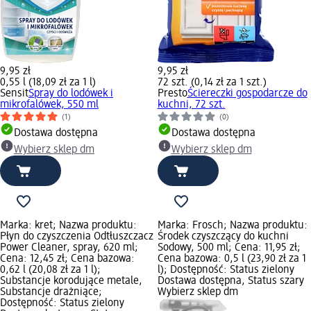
9,95 zł
9,95 zł
0,55 l (18,09 zł za 1 l)
72 szt. (0,14 zł za 1 szt.)
Sensit
Spray do lodówek i
Presto
Ściereczki gospodarcze do
mikrofalówek, 550 ml
kuchni, 72 szt.
(1)
(0)
Dostawa dostępna
Dostawa dostępna
Wybierz sklep dm
Wybierz sklep dm
Marka: kret; Nazwa produktu:
Marka: Frosch; Nazwa produktu:
Płyn do czyszczenia Odtłuszczacz
Środek czyszczący do kuchni
Power Cleaner, spray, 620 ml;
Sodowy, 500 ml; Cena: 11,95 zł;
Cena: 12,45 zł; Cena bazowa:
Cena bazowa: 0,5 l (23,90 zł za 1
0,62 l (20,08 zł za 1 l);
l); Dostępność: Status zielony
Substancje korodujące metale,
Dostawa dostępna, Status szary
Substancje drażniące;
Wybierz sklep dm
Dostępność: Status zielony