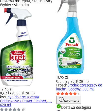
Dostawa dostępna, Status szary
Wybierz sklep dm
11,95 zł
0,5 l (23,90 zł za 1 l)
Frosch
Środek czyszczący do
12,45 zł
kuchni Sodowy, 500 ml
0,62 l (20,08 zł za 1 l)
(1)
kret
Płyn do czyszczenia
Odtłuszczacz Power Cleaner,...,
Informacje
620 ml
Dostawa dostępna
(0)