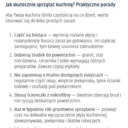
Jak skutecznie sprzątać kuchnię? Praktyczne porady
Aby Twoja kuchnia lśniła czystością na co dzień, warto
stosować się do kilku prostych zasad:
Czyść na bieżąco
— wycieraj rozlane płyny i
rozprysknięty tłuszcz zaraz po gotowaniu. Im szybciej
zareagujesz, tym łatwiej usuniesz zabrudzenie.
Dobieraj środek do powierzchni
— granit, stal
nierdzewna, ceramika i szkło wymagają różnych
preparatów. Zawsze czytaj etykiety.
Nie zapominaj o trudno dostępnych miejscach
—
regularnie czyść okap, wnętrze piekarnika, tylne ścianki
lodówki i szuflady pod piekarnikiem.
Stosuj ściereczki z mikrofibry
— świetnie zbierają brud i
nie rysują delikatnych powierzchni.
Raz w tygodniu rób gruntowne sprzątanie
— poświęć
czas na dokładne wyczyszczenie płyty kuchennej,
zlewozmywaka, piekarnika i blatów roboczych.