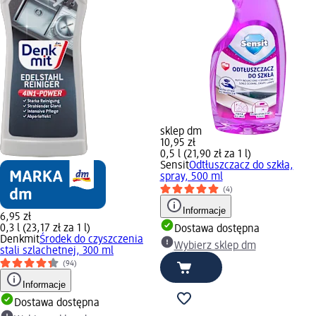
sklep dm
10,95 zł
0,5 l (21,90 zł za 1 l)
Sensit
Odtłuszczacz do szkła,
spray, 500 ml
(4)
Informacje
6,95 zł
0,3 l (23,17 zł za 1 l)
Dostawa dostępna
Denkmit
Środek do czyszczenia
Wybierz sklep dm
stali szlachetnej, 300 ml
(94)
Informacje
Dostawa dostępna