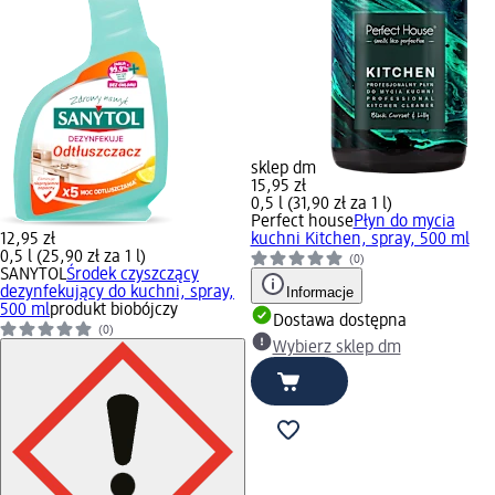
sklep dm
15,95 zł
0,5 l (31,90 zł za 1 l)
Perfect house
Płyn do mycia
12,95 zł
kuchni Kitchen, spray, 500 ml
0,5 l (25,90 zł za 1 l)
(0)
SANYTOL
Środek czyszczący
dezynfekujący do kuchni, spray,
Informacje
500 ml
produkt biobójczy
Dostawa dostępna
(0)
Wybierz sklep dm