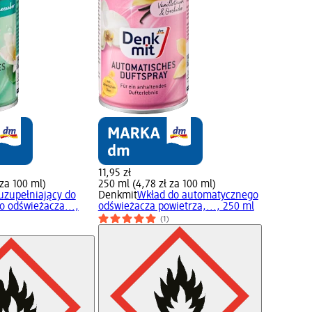
11,95 zł
 za 100 ml)
250 ml (4,78 zł za 100 ml)
uzupełniający do
Denkmit
Wkład do automatycznego
 odświeżacza...,
odświeżacza powietrza,..., 250 ml
(1)