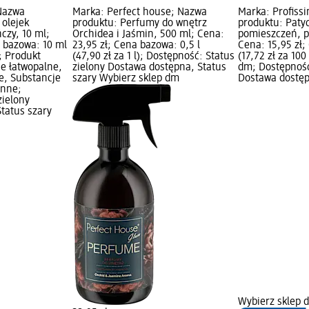
 Nazwa
Marka: Perfect house; Nazwa
Marka: Profiss
 olejek
produktu: Perfumy do wnętrz
produktu: Paty
czy, 10 ml;
Orchidea i Jaśmin, 500 ml; Cena:
pomieszczeń, p
a bazowa: 10 ml
23,95 zł; Cena bazowa: 0,5 l
Cena: 15,95 zł
); Produkt
(47,90 zł za 1 l); Dostępność: Status
(17,72 zł za 10
e łatwopalne,
zielony Dostawa dostępna, Status
dm; Dostępność
e, Substancje
szary Wybierz sklep dm
Dostawa dostęp
enne;
zielony
tatus szary
Wybierz sklep 