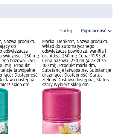
Sortuj:
; Nazwa produktu:
Marka: Denkmit; Nazwa produktu:
ający do
Wkład do automatycznego
o odświeżacza
odświeżacza powietrza, wanilia i
 świeżości, 250 ml;
orchidea, 250 ml; Cena: 11,95 zł;
 Cena bazowa: 250
Cena bazowa: 250 ml (4,78 zł za
100 ml); Produkt
100 ml); Produkt marki dm;
tancje łatwopalne,
Substancje łatwopalne, Substancje
żniące; Dostępność:
drażniące; Dostępność: Status
 Dostawa dostępna,
zielony Dostawa dostępna, Status
ybierz sklep dm
szary Wybierz sklep dm