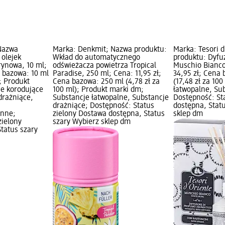
 Nazwa
Marka: Denkmit; Nazwa produktu:
Marka: Tesori 
 olejek
Wkład do automatycznego
produktu: Dyfu
rynowa, 10 ml;
odświeżacza powietrza Tropical
Muschio Bianco
a bazowa: 10 ml
Paradise, 250 ml; Cena: 11,95 zł;
34,95 zł; Cena
); Produkt
Cena bazowa: 250 ml (4,78 zł za
(17,48 zł za 10
je korodujące
100 ml); Produkt marki dm;
łatwopalne, Su
drażniące,
Substancje łatwopalne, Substancje
Dostępność: St
drażniące; Dostępność: Status
dostępna, Stat
enne;
zielony Dostawa dostępna, Status
sklep dm
zielony
szary Wybierz sklep dm
tatus szary