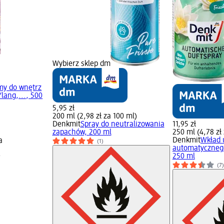
Wybierz sklep dm
my do wnętrz
lang,..., 500
5,95 zł
200 ml (2,98 zł za 100 ml)
Denkmit
Spray do neutralizowania
11,95 zł
zapachów, 200 ml
250 ml (4,78 zł
Denkmit
Wkład 
a
(1)
automatycznego
m
250 ml
(7)