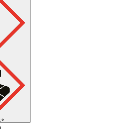
cje
a
m