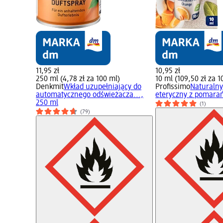
11,95 zł
10,95 zł
250 ml (4,78 zł za 100 ml)
10 ml (109,50 zł za 1
Denkmit
Wkład uzupełniający do
Profissimo
Naturalny
automatycznego odświeżacza...,
eteryczny z pomarań
250 ml
(1)
(79)