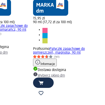
15,95 zł
za 100 ml)
90 ml (17,72 zł za 100 ml)
czki zapachowe do
pomarańcz, 90 ml
2)
tępna
Profissimo
Patyczki zapachowe do
ep dm
pomieszczeń, magnolia, 90 ml
(161)
Informacje
Dostawa dostępna
Wybierz sklep dm