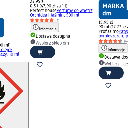
23,95 zł
0,5 l (47,90 zł za 1 l)
Perfect house
Perfumy do wnętrz
Orchidea i Jaśmin, 500 ml
(3)
15,95 zł
90 ml (17,72 zł 
Informacje
Profissimo
Paty
pomieszczeń, 
Dostawa dostępna
(6
Wybierz sklep dm
00 ml)
 olejek
Informacje
czy, 10 ml
Dostawa dos
Wybierz skl