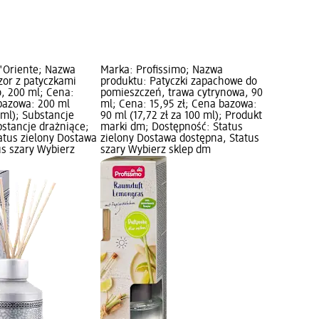
d'Oriente; Nazwa
Marka: Profissimo; Nazwa
zor z patyczkami
produktu: Patyczki zapachowe do
, 200 ml; Cena:
pomieszczeń, trawa cytrynowa, 90
 bazowa: 200 ml
ml; Cena: 15,95 zł; Cena bazowa:
0 ml); Substancje
90 ml (17,72 zł za 100 ml); Produkt
bstancje drażniące;
marki dm; Dostępność: Status
atus zielony Dostawa
zielony Dostawa dostępna, Status
us szary Wybierz
szary Wybierz sklep dm