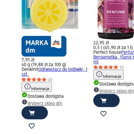
22,95 zł
0,5 l (45,90 zł za 1 l)
Perfect house
Perfu
Bergamotka, Ylang-Y
7,95 zł
ml
40 g (19,88 zł za 100 g)
(1)
Denkmit
Odświeżacz do lodówki, 1
szt.
Informacje
(2)
Dostawa dostępn
Informacje
Wybierz sklep d
Dostawa dostępna
Wybierz sklep dm