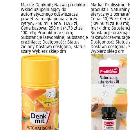
Marka: Denkmit; Nazwa produktu:
Marka: Profissimo;
Wkład uzupełniający do
produktu: Naturalny
automatycznego odświeżacza
eteryczny z pomarań
powietrza magia pomarańczy i
Cena: 10,95 zł; Cen
cytryn, 250 ml; Cena: 11,95 zł;
(109,50 zł za 100 ml
Cena bazowa: 250 ml (4,78 zł za
marki dm; Substancj
100 ml); Produkt marki dm;
Substancje drażniąc
Substancje łatwopalne, Substancje
rakotwórcze\mutag
drażniące; Dostępność: Status
Dostępność: Status 
zielony Dostawa dostępna, Status
Dostawa dostępna, S
szary Wybierz sklep dm
Wybierz sklep dm