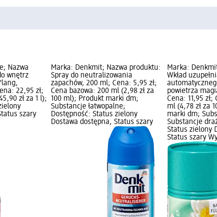
se; Nazwa
Marka: Denkmit; Nazwa produktu:
Marka: Denkmit
do wnętrz
Spray do neutralizowania
Wkład uzupełni
Ylang,
zapachów, 200 ml; Cena: 5,95 zł;
automatyczneg
ena: 22,95 zł;
Cena bazowa: 200 ml (2,98 zł za
powietrza magia
5,90 zł za 1 l);
100 ml); Produkt marki dm;
Cena: 11,95 zł;
zielony
Substancje łatwopalne;
ml (4,78 zł za 
tatus szary
Dostępność: Status zielony
marki dm; Subs
Dostawa dostępna, Status szary
Substancje dra
Status zielony
Status szary W