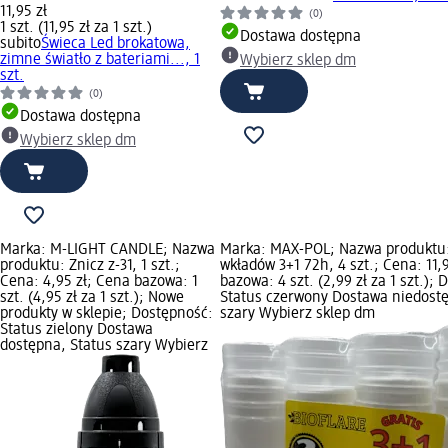
11,95 zł
(0)
1 szt. (11,95 zł za 1 szt.)
Dostawa dostępna
subito
Świeca Led brokatowa,
zimne światło z bateriami..., 1
Wybierz sklep dm
szt.
(0)
Dostawa dostępna
Wybierz sklep dm
Marka: M-LIGHT CANDLE; Nazwa
Marka: MAX-POL; Nazwa produktu
produktu: Znicz z-31, 1 szt.;
wkładów 3+1 72h, 4 szt.; Cena: 11,
Cena: 4,95 zł; Cena bazowa: 1
bazowa: 4 szt. (2,99 zł za 1 szt.);
szt. (4,95 zł za 1 szt.); Nowe
Status czerwony Dostawa niedostę
produkty w sklepie; Dostępność:
szary Wybierz sklep dm
Status zielony Dostawa
dostępna, Status szary Wybierz