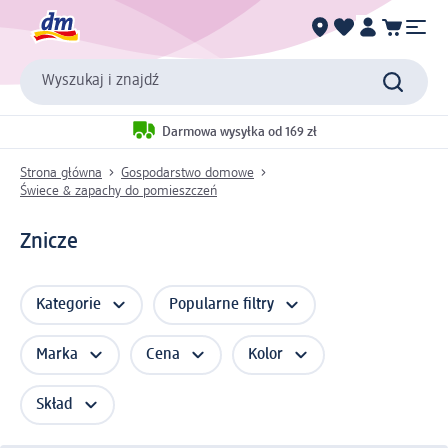
Wyszukaj i znajdź
Darmowa wysyłka od 169 zł
Strona główna
Gospodarstwo domowe
Świece & zapachy do pomieszczeń
Znicze
Kategorie
Popularne filtry
Marka
Cena
Kolor
Skład