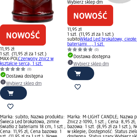
Wybierz sklep dm
11,95 zł
1 szt. (11,95 zł za 1 szt.)
subito
Wkład Led brokatowy, ciepłe 
bateriami..., 1 szt.
11,95 zł
(0)
1 szt. (11,95 zł za 1 szt.)
Dostawa dostępna
MAX-POL
Czerwony znicz w
kształcie serca, 1 szt.
Wybierz sklep dm
(0)
Dostawa dostępna
Wybierz sklep dm
Marka: subito; Nazwa produktu:
Marka: M-LIGHT CANDLE; Nazwa p
Świeca Led brokatowa, zimne
Znicz z-1090, 1 szt.; Cena: 8,95 zł
światło z bateriami 18 cm, 1 szt.;
bazowa: 1 szt. (8,95 zł za 1 szt.);
Cena: 11,95 zł; Cena bazowa: 1
w sklepie; Dostępność: Status zie
szt. (11,95 zł za 1 szt.); Nowe
dostępna, Status szary Wybierz s