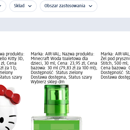
Skład
Obszar zastosowania
wa produktu:
Marka: AIR-VAL; Nazwa produktu:
Marka: AIR-VAL
llo Kitty 3D,
Minecraft Woda toaletowa dla
Żel pod pryszn
 zł; Cena
dzieci, 30 ml; Cena: 23,95 zł; Cena
Stitch, 500 ml;
ł za 1 l);
bazowa: 30 ml (79,83 zł za 100 ml);
Cena bazowa: 0,5
zielony
Dostępność: Status zielony
Dostępność: St
tatus szary
Dostawa dostępna, Status szary
Dostawa dostęp
Wybierz sklep dm