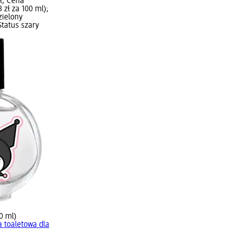
ł; Cena
 zł za 100 ml);
zielony
tatus szary
0 ml)
 toaletowa dla