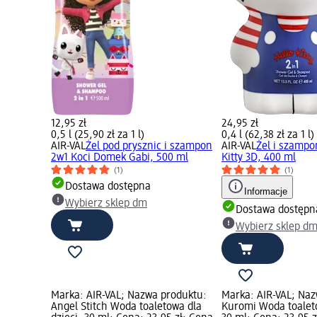
12,95 zł
24,95 zł
0,5 l (25,90 zł za 1 l)
0,4 l (62,38 zł za 1 l)
AIR-VAL
Żel pod prysznic i szampon
AIR-VAL
Żel i szampo
2w1 Koci Domek Gabi, 500 ml
Kitty 3D, 400 ml
(1)
(1)
Dostawa dostępna
Informacje
Wybierz sklep dm
Dostawa dostępn
Wybierz sklep d
Marka: AIR-VAL; Nazwa produktu:
Marka: AIR-VAL; Naz
Angel Stitch Woda toaletowa dla
Kuromi Woda toaleto