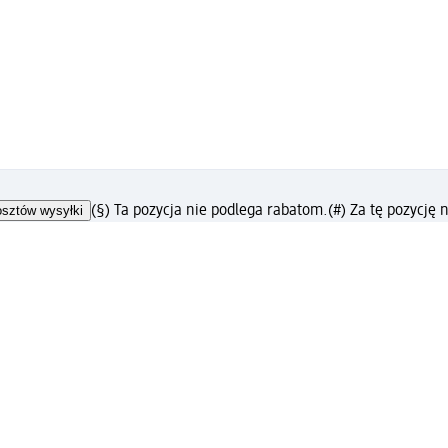
osztów wysyłki
(§) Ta pozycja nie podlega rabatom.
(#) Za tę pozycję
?
ntakt
Znajdź sklepy dm