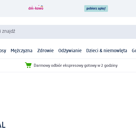
i znajdź
osy
Mężczyzna
Zdrowie
Odżywianie
Dzieci & niemowlęta
G
Darmowy odbiór ekspresowy gotowy w 2 godziny
AL