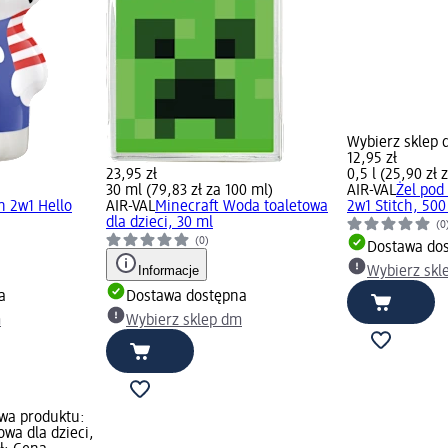
Wybierz sklep
12,95 zł
23,95 zł
0,5 l (25,90 zł z
30 ml (79,83 zł za 100 ml)
AIR-VAL
Żel pod
n 2w1 Hello
AIR-VAL
Minecraft Woda toaletowa
2w1 Stitch, 500
dla dzieci, 30 ml
(0
(0)
Dostawa do
Informacje
Wybierz skl
a
Dostawa dostępna
m
Wybierz sklep dm
wa produktu:
wa dla dzieci,