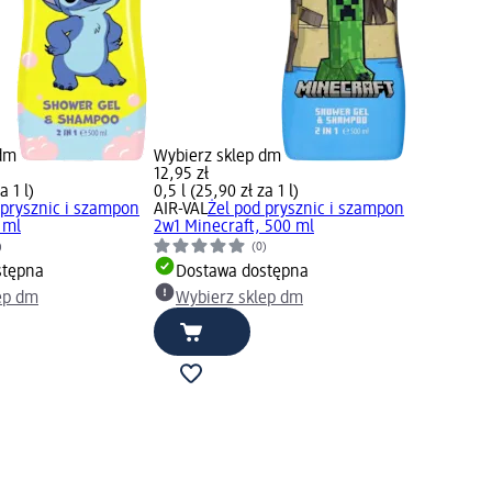
 dm
Wybierz sklep dm
12,95 zł
a 1 l)
0,5 l (25,90 zł za 1 l)
 prysznic i szampon
AIR-VAL
Żel pod prysznic i szampon
 ml
2w1 Minecraft, 500 ml
)
(0)
stępna
Dostawa dostępna
ep dm
Wybierz sklep dm