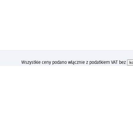
Wszystkie ceny podano włącznie z podatkiem VAT bez
k
Jak podoba Ci się ta strona
Drogeria dm
Kariera
Biuro Obsługi Klienta dm
Ko