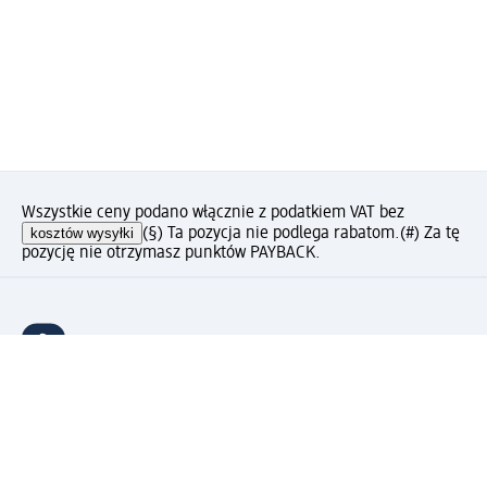
Wszystkie ceny podano włącznie z podatkiem VAT bez
kosztów wysyłki
(§) Ta pozycja nie podlega rabatom.
(#) Za tę
pozycję nie otrzymasz punktów PAYBACK.
Jak podoba Ci się ta strona?