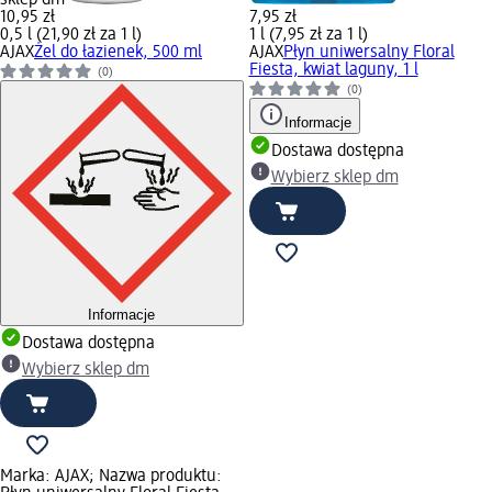
10,95 zł
7,95 zł
0,5 l (21,90 zł za 1 l)
1 l (7,95 zł za 1 l)
AJAX
Żel do łazienek, 500 ml
AJAX
Płyn uniwersalny Floral
Fiesta, kwiat laguny, 1 l
(0)
(0)
Informacje
Dostawa dostępna
Wybierz sklep dm
Informacje
Dostawa dostępna
Wybierz sklep dm
Marka: AJAX; Nazwa produktu: