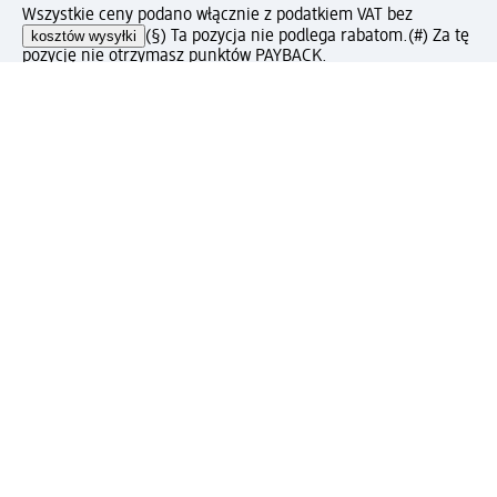
Wszystkie ceny podano włącznie z podatkiem VAT bez
kosztów wysyłki
(§) Ta pozycja nie podlega rabatom.
(#) Za tę
pozycję nie otrzymasz punktów PAYBACK.
Jak podoba Ci się ta strona?
Drogeria dm
Kariera
Biuro Obsługi Klienta dm
Kontakt
Znajdź sklepy dm
Metody płatności