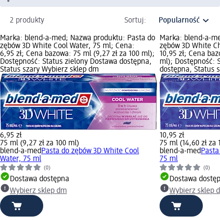
2 produkty
Sortuj:
Marka: blend-a-med; Nazwa produktu: Pasta do
Marka: blend-a-me
zębów 3D White Cool Water, 75 ml; Cena:
zębów 3D White Ch
6,95 zł; Cena bazowa: 75 ml (9,27 zł za 100 ml);
10,95 zł; Cena baz
Dostępność: Status zielony Dostawa dostępna,
ml); Dostępność: 
Status szary Wybierz sklep dm
dostępna, Status 
6,95 zł
10,95 zł
75 ml (9,27 zł za 100 ml)
75 ml (14,60 zł za 
blend-a-med
Pasta do zębów 3D White Cool
blend-a-med
Pasta
Water, 75 ml
75 ml
(0)
(0)
Dostawa dostępna
Dostawa dostę
Wybierz sklep dm
Wybierz sklep 