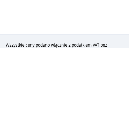
Wszystkie ceny podano włącznie z podatkiem VAT bez
kosztów wysyłki
(§) Ta pozycja nie podlega rabatom.
(#) Za tę
pozycję nie otrzymasz punktów PAYBACK.
Jak podoba Ci się ta strona?
Drogeria dm
Kariera
Biuro Obsługi Klienta dm
Kontakt
Znajdź sklepy dm