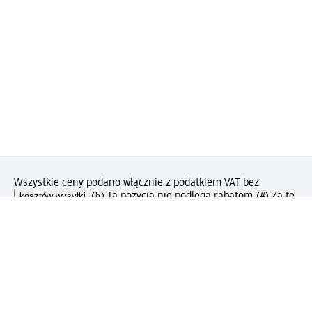
Wszystkie ceny podano włącznie z podatkiem VAT bez
kosztów wysyłki
(§) Ta pozycja nie podlega rabatom.
(#) Za tę
pozycję nie otrzymasz punktów PAYBACK.
Jak podoba Ci się ta strona?