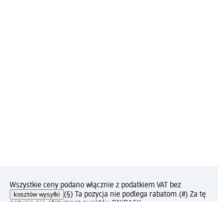
Wszystkie ceny podano włącznie z podatkiem VAT bez
kosztów wysyłki
(§) Ta pozycja nie podlega rabatom.
(#) Za tę
pozycję nie otrzymasz punktów PAYBACK.