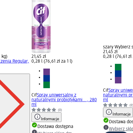
szary Wybierz 
21,45 zł
1 kg)
21,45 zł
0,28 l (76,61 zł 
czenia Regular,
0,28 l (76,61 zł za 1 l)
Cif
Spray uniwe
Cif
Spray uniwersalny z
naturalnymi pr
naturalnymi probiotykami..., 280
ml
ml
(0
(0)
Informacje
Informacje
Dostawa do
Dostawa dostępna
Wybierz skl