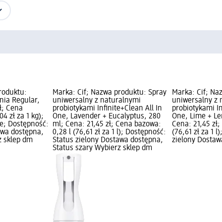
roduktu:
Marka: Cif; Nazwa produktu: Spray
Marka: Cif; Na
nia Regular,
uniwersalny z naturalnymi
uniwersalny z 
ł; Cena
probiotykami Infinite+Clean All In
probiotykami In
4 zł za 1 kg);
One, Lavender + Eucalyptus, 280
One, Lime + L
e; Dostępność:
ml; Cena: 21,45 zł; Cena bazowa:
Cena: 21,45 zł;
awa dostępna,
0,28 l (76,61 zł za 1 l); Dostępność:
(76,61 zł za 1 
z sklep dm
Status zielony Dostawa dostępna,
zielony Dostaw
Status szary Wybierz sklep dm