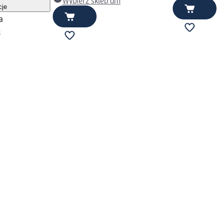
Wybierz sklep dm
cje
a
m