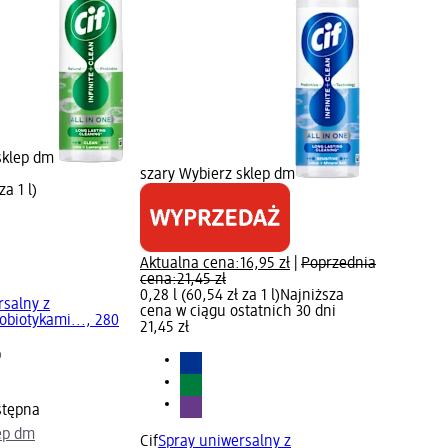
sklep dm
szary Wybierz sklep dm
za 1 l)
Aktualna cena:
16,95 zł
|
Poprzednia
cena:
21,45 zł
0,28 l (60,54 zł za 1 l)
Najniższa
rsalny z
cena w ciągu ostatnich 30 dni
obiotykami..., 280
21,45 zł
)
stępna
ep dm
Cif
Spray uniwersalny z