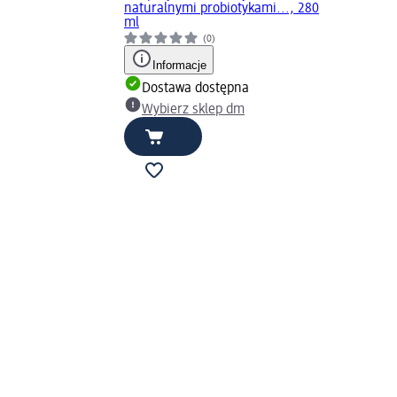
naturalnymi probiotykami..., 280
ml
(0)
Informacje
Dostawa dostępna
Wybierz sklep dm