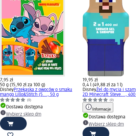
7,95 zł
19,95 zł
50 g (15,90 zł za 100 g)
0,4 l (49,88 zł za 1 l)
Disney
Przekąska z owoców o smaku
Disney
Żel do mycia i sza
mango Lillo&Stitch (5..., 50 g
2D Minecraft Steve..., 400
(0)
(0)
Dostawa dostępna
Informacje
Wybierz sklep dm
Dostawa dostępna
Wybierz sklep dm