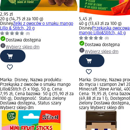
2,95 zł
20 g (14,75 zł za 100 g)
5,45 zł
Disney
Żelki z owoców o smaku mango
40 g (13,63 zł za 100 g)
Lillo & Stitch, 20 g
Disney
Przekąska owocowa
mango Lillo&Stitch, 40 g
(0)
(0)
Dostawa dostępna
Dostawa dostępna
Wybierz sklep dm
Wybierz sklep dm
Marka: Disney; Nazwa produktu:
Marka: Disney; Nazwa pro
Przekąska z owoców o smaku mango
do mycia i szampon 2w1 2
Lillo&Stitch (5 x 10g), 50 g; Cena:
Minecraft Steve AirVal, 40
7,95 zł; Cena bazowa: 50 g (15,90 zł za
Cena: 19,95 zł; Cena bazow
100 g); Dostępność: Status zielony
(49,88 zł za 1 l); Dostępno
Dostawa dostępna, Status szary
zielony Dostawa dostępna,
Wybierz sklep dm
szary Wybierz sklep dm