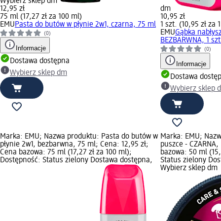
Wybierz sklep dm
12,95 zł
dm
75 ml (17,27 zł za 100 ml)
10,95 zł
EMU
Pasta do butów w płynie 2w1, czarna, 75 ml
1 szt. (10,95 zł za 1
EMU
Gąbka nabłysz
(0)
BEZBARWNA, 1 szt
Informacje
(0)
Dostawa dostępna
Informacje
Wybierz sklep dm
Dostawa dostę
Wybierz sklep 
Marka: EMU; Nazwa produktu: Pasta do butów w
Marka: EMU; Nazw
płynie 2w1, bezbarwna, 75 ml; Cena: 12,95 zł;
puszce - CZARNA, 
Cena bazowa: 75 ml (17,27 zł za 100 ml);
bazowa: 50 ml (15,
Dostępność: Status zielony Dostawa dostępna,
Status zielony Do
Wybierz sklep dm