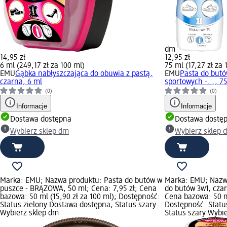
dm
14,95 zł
12,95 zł
6 ml (249,17 zł za 100 ml)
75 ml (17,27 zł za 
EMU
Gąbka nabłyszczająca do obuwia z pastą,
EMU
Pasta do butó
czarna, 6 ml
sportowych -..., 7
(0)
(0)
Informacje
Informacje
Dostawa dostępna
Dostawa dostę
Wybierz sklep dm
Wybierz sklep 
Marka: EMU; Nazwa produktu: Pasta do butów w
Marka: EMU; Nazw
puszce - BRĄZOWA, 50 ml; Cena: 7,95 zł; Cena
do butów 3w1, czar
bazowa: 50 ml (15,90 zł za 100 ml); Dostępność:
Cena bazowa: 50 ml
Status zielony Dostawa dostępna, Status szary
Dostępność: Statu
Wybierz sklep dm
Status szary Wybi