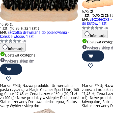
6,95 zł
1 szt. (6,95 zł za 1 
EMU
Szczoteczka -
do butów, 1 szt.
10,95 zł
1 szt. (10,95 zł za 1 szt.)
(0)
EMU
Szczotka drewniana do polerowania -
Informacje
końskie włosie, 1 szt.
(0)
Dostawa dostę
Wybierz sklep 
Informacje
Dostawa dostępna
Wybierz sklep dm
Marka: EMU; Nazwa produktu: Uniwersalna
Marka: EMU; Nazw
pasta czyszcząca Magic Cleaner Sport Line, 160
zamszu i nubuku c
g; Cena: 17,45 zł; Cena bazowa: 160 g (10,91 zł
17,45 zł; Cena baz
za 100 g); Nowe produkty w sklepie; Dostępność:
ml); Nowe produkt
Status czerwony Dostawa niedostępna, Status
łatwopalne, Subst
szary Wybierz sklep dm
Status czerwony D