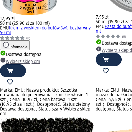
7,95 zł
12,95 zł
50 ml (15,90 zł za 
50 ml (25,90 zł za 100 ml)
EMU
Pasta do butó
EMU
Krem z woskiem do butów 3w1, bezbarwny,
ml
50 ml
(0)
(0)
Dostawa dostę
Informacje
Wybierz sklep 
Dostawa dostępna
Wybierz sklep dm
Marka: EMU; Nazwa produktu: Szczotka
Marka: EMU; Nazwa
drewniana do polerowania - końskie włosie, 1
mazak do nakładani
szt.; Cena: 10,95 zł; Cena bazowa: 1 szt.
Cena: 6,95 zł; Cena
(10,95 zł za 1 szt.); Dostępność: Status zielony
szt.); Dostępność:
Dostawa dostępna, Status szary Wybierz sklep
dostępna, Status 
dm