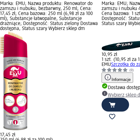
Marka: EMU; Nazwa produktu: Renowator do
Marka: EMU; Nazwa
zamszu i nubuku, bezbarwny, 250 ml; Cena:
zamszu i nubuku 4w
17,45 zł; Cena bazowa: 250 ml (6,98 zł za 100
Cena bazowa: 1 szt.
ml); Substancje łatwopalne, Substancje
Dostępność: Statu
drażniące; Dostępność: Status zielony Dostawa
Status szary Wybi
dostępna, Status szary Wybierz sklep dm
10,95 zł
1 szt. (10,95 zł za 1
EMU
Szczotka do z
(0)
Informacje
Dostawa dostę
Wybierz sklep 
17,45 zł
250 ml (6,98 zł za 100 ml)