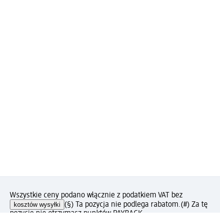
Wszystkie ceny podano włącznie z podatkiem VAT bez
kosztów wysyłki
(§) Ta pozycja nie podlega rabatom.
(#) Za tę
pozycję nie otrzymasz punktów PAYBACK.