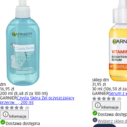
sklep dm
dm
31,95 zł
16,95 zł
30 ml (106,50 zł za
200 ml (8,48 zł za 100 ml)
GARNIER
Serum z 
GARNIER
Czysta Skóra Żel oczyszczający
(0)
przeciw..., 200 ml
Informacje
(0)
Dostawa dostę
Informacje
Wybierz sklep 
Dostawa dostępna