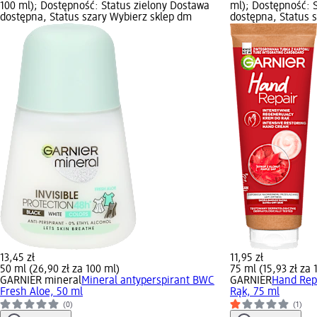
100 ml); Dostępność: Status zielony Dostawa
ml); Dostępność: 
dostępna, Status szary Wybierz sklep dm
dostępna, Status 
13,45 zł
11,95 zł
50 ml (26,90 zł za 100 ml)
75 ml (15,93 zł za 
GARNIER mineral
Mineral antyperspirant BWC
GARNIER
Hand Rep
Fresh Aloe, 50 ml
Rąk, 75 ml
(0)
(1)