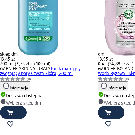
sklep dm
dm
13,45 zł
13,95 zł
200 ml (6,73 zł za 100 ml)
0,4 l (34,88 zł za 1 
GARNIER SKIN NATURALS
Tonik matujący
GARNIER BOTANIC
zwężający pory Czysta Skóra, 200 ml
Woda Ryżowa i Skr
(0)
(0)
Informacje
Informacje
Dostawa dostępna
Dostawa dostę
Wybierz sklep dm
Wybierz sklep 