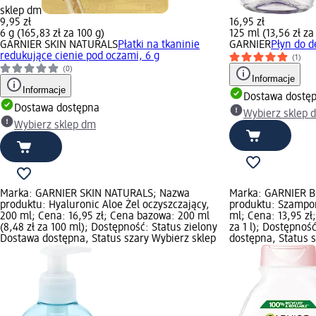
sklep dm
9,95 zł
16,95 zł
6 g (165,83 zł za 100 g)
125 ml (13,56 zł za
GARNIER SKIN NATURALS
Płatki na tkaninie
GARNIER
Płyn do d
redukujące cienie pod oczami, 6 g
(1)
(0)
Informacje
Informacje
Dostawa dostę
Dostawa dostępna
Wybierz sklep 
Wybierz sklep dm
Marka: GARNIER SKIN NATURALS; Nazwa
Marka: GARNIER 
produktu: Hyaluronic Aloe Żel oczyszczający,
produktu: Szampon
200 ml; Cena: 16,95 zł; Cena bazowa: 200 ml
ml; Cena: 13,95 zł
(8,48 zł za 100 ml); Dostępność: Status zielony
za 1 l); Dostępnoś
Dostawa dostępna, Status szary Wybierz sklep
dostępna, Status 