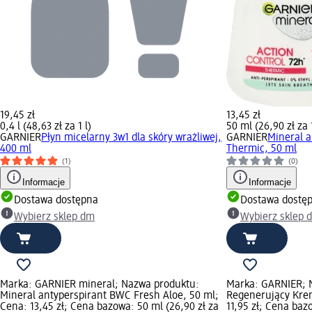
19,45 zł
13,45 zł
0,4 l (48,63 zł za 1 l)
50 ml (26,90 zł za
GARNIER
Płyn micelarny 3w1 dla skóry wrażliwej,
GARNIER
Mineral a
400 ml
Thermic, 50 ml
(1)
(0)
Informacje
Informacje
Dostawa dostępna
Dostawa dostę
Wybierz sklep dm
Wybierz sklep 
Marka: GARNIER mineral; Nazwa produktu:
Marka: GARNIER; 
Mineral antyperspirant BWC Fresh Aloe, 50 ml;
Regenerujący Krem
Cena: 13,45 zł; Cena bazowa: 50 ml (26,90 zł za
11,95 zł; Cena baz