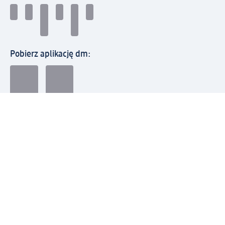
Pobierz aplikację dm:
© 2026 dm-drogerie markt sp. z o.o.
Impressum
Polityka prywatności
Ogólne warunki handlowe
Odstąpienie od umowy w dm
Rozstrzyganie sporów
Zgłaszanie nieprawidłowości
Utylizacja sprzętu elektrycznego
Deklaracja w sprawie dostępności