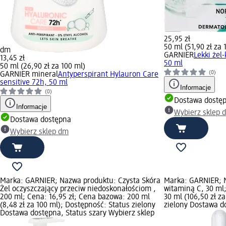
25,95 zł
50 ml (51,90 zł za 
dm
GARNIER
Lekki żel
13,45 zł
50 ml
50 ml (26,90 zł za 100 ml)
(0)
GARNIER mineral
Antyperspirant Hylauron Care
sensitive 72h, 50 ml
Informacje
(0)
Dostawa dostę
Informacje
Wybierz sklep 
Dostawa dostępna
Wybierz sklep dm
Marka: GARNIER; Nazwa produktu: Czysta Skóra
Marka: GARNIER; 
Żel oczyszczający przeciw niedoskonałościom ,
witaminą C, 30 ml;
200 ml; Cena: 16,95 zł; Cena bazowa: 200 ml
30 ml (106,50 zł z
(8,48 zł za 100 ml); Dostępność: Status zielony
zielony Dostawa d
Dostawa dostępna, Status szary Wybierz sklep