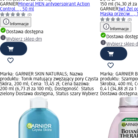
GARNIER
Mineral MEN antyperspirant Action
150 ml (14,30 zł za
Control..., 50 ml
GARNIER
3w1 Żel o
Maska przeciw..., 
(0)
(0)
Informacje
Informacje
Dostawa dostępna
Dostawa dostę
Wybierz sklep dm
Wybierz sklep 
Marka: GARNIER SKIN NATURALS; Nazwa
Marka: GARNIER 
produktu: Tonik matujący zwężający pory Czysta
produktu: Szampo
Skóra, 200 ml; Cena: 13,45 zł; Cena bazowa:
Skrobia, 400 ml; C
200 ml (6,73 zł za 100 ml); Dostępność: Status
0,4 l (34,88 zł za 
zielony Dostawa dostępna, Status szary Wybierz
Dostawa dostępna,