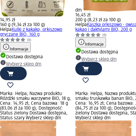
dm
16,45 zł
14,95 zł
200 g (8,23 zł za 100 g)
160 g (9,34 zł za 100 g)
Helpa
Kaszka orkiszowo - owsi
Helpa
Kulki z kakako, orkiszowo
kakao i daktylami BIO, 200 g
gryczane BIO, 160 g
(0)
(0)
Informacje
Informacje
Dostawa dostępna
Dostawa dostępna
Wybierz sklep dm
Wybierz sklep dm
Marka: Helpa; Nazwa produktu:
Marka: Helpa; Nazwa produktu
Różdżki smaku warzywne BIO, 18 g;
smaku truskawka banan BIO, 
Cena: 14,95 zł; Cena bazowa: 18 g
Cena: 16,95 zł; Cena bazowa: 
(83,06 zł za 100 g); Dostępność:
(84,75 zł za 100 g); Dostępnoś
Status zielony Dostawa dostępna,
zielony Dostawa dostępna, Sta
Status szary Wybierz sklep dm
Wybierz sklep dm