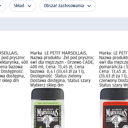
Skład
Obszar zastosowania
RSEILLAIS;
Marka: LE PETIT MARSEILLAIS;
Marka: LE PETI
 pod prysznic
Nazwa produktu: Żel pod prysznic
Nazwa produktu
nektarynka, 400
4w1 dla mężczyzn - Drzewo CADE,
4w1 dla mężcz
 Cena bazowa:
400 ml; Cena: 13,45 zł; Cena
pomarańcza i S
); Dostępność:
bazowa: 0,4 l (33,63 zł za 1 l);
Cena: 13,45 zł;
awa dostępna,
Dostępność: Status zielony
(33,63 zł za 1 l
z sklep dm
Dostawa dostępna, Status szary
czerwony Dost
Wybierz sklep dm
Status szary W