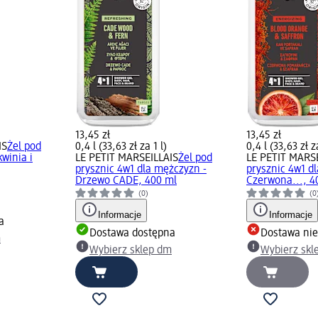
13,45 zł
13,45 zł
IS
Żel pod
0,4 l (33,63 zł za 1 l)
0,4 l (33,63 zł za
kwinia i
LE PETIT MARSEILLAIS
Żel pod
LE PETIT MARS
prysznic 4w1 dla mężczyzn -
prysznic 4w1 d
Drzewo CADE, 400 ml
Czerwona..., 4
(0)
(0
Informacje
Informacje
a
Dostawa dostępna
Dostawa ni
m
Wybierz sklep dm
Wybierz skl