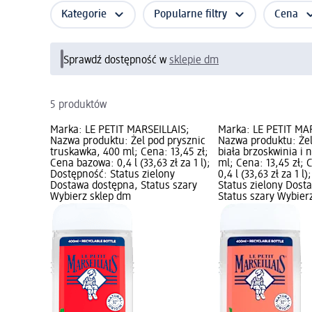
Kategorie
Popularne filtry
Cena
Sprawdź dostępność w
sklepie dm
5 produktów
Marka: LE PETIT MARSEILLAIS;
Marka: LE PETIT MA
Nazwa produktu: Żel pod prysznic
Nazwa produktu: Żel
truskawka, 400 ml; Cena: 13,45 zł;
biała brzoskwinia i 
Cena bazowa: 0,4 l (33,63 zł za 1 l);
ml; Cena: 13,45 zł;
Dostępność: Status zielony
0,4 l (33,63 zł za 1 l
Dostawa dostępna, Status szary
Status zielony Dost
Wybierz sklep dm
Status szary Wybier