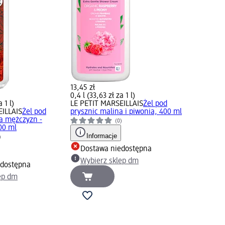
13,45 zł
0,4 l (33,63 zł za 1 l)
 1 l)
LE PETIT MARSEILLAIS
Żel pod
EILLAIS
Żel pod
prysznic malina i piwonia, 400 ml
la mężczyzn -
(0)
00 ml
Informacje
)
Dostawa niedostępna
Wybierz sklep dm
edostępna
ep dm