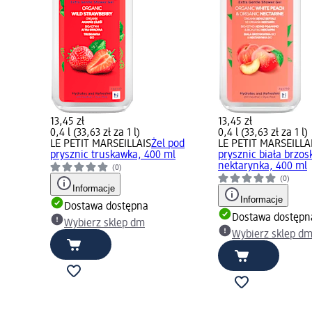
13,45 zł
13,45 zł
0,4 l (33,63 zł za 1 l)
0,4 l (33,63 zł za 1 l)
LE PETIT MARSEILLAIS
Żel pod
LE PETIT MARSEILLA
prysznic truskawka, 400 ml
prysznic biała brzos
nektarynka, 400 ml
(0)
(0)
Informacje
Informacje
Dostawa dostępna
Dostawa dostępn
Wybierz sklep dm
Wybierz sklep d