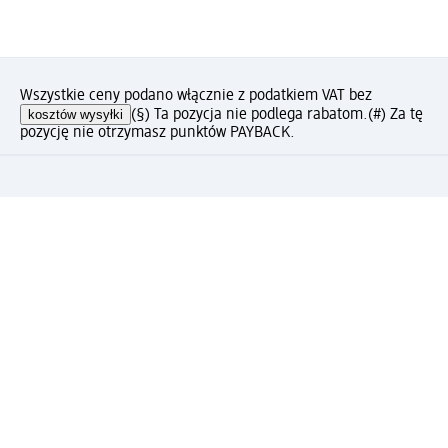
Wszystkie ceny podano włącznie z podatkiem VAT bez
kosztów wysyłki
(§) Ta pozycja nie podlega rabatom.
(#) Za tę
pozycję nie otrzymasz punktów PAYBACK.
Jak podoba Ci się ta strona?
Drogeria dm
Kariera
Biuro Obsługi Klienta dm
Kontakt
Znajdź sklepy dm
Metody płatności