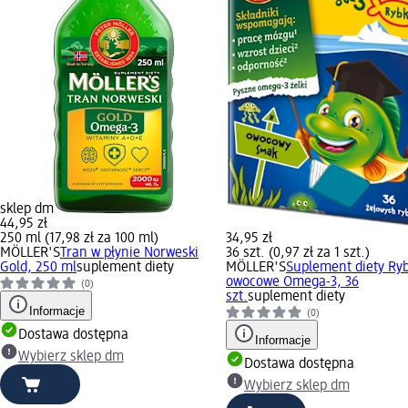
sklep dm
44,95 zł
250 ml (17,98 zł za 100 ml)
34,95 zł
MÖLLER'S
Tran w płynie Norweski
36 szt. (0,97 zł za 1 szt.)
Gold, 250 ml
suplement diety
MÖLLER'S
Suplement diety Ryb
owocowe Omega-3, 36
(0)
szt.
suplement diety
Informacje
(0)
Dostawa dostępna
Informacje
Wybierz sklep dm
Dostawa dostępna
Wybierz sklep dm