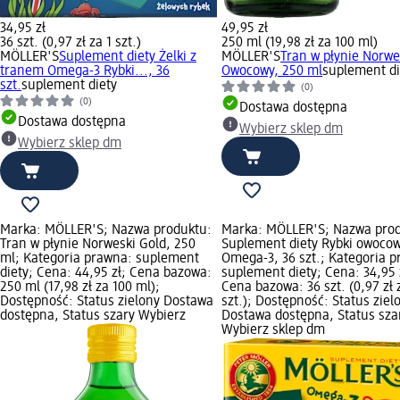
34,95 zł
49,95 zł
36 szt. (0,97 zł za 1 szt.)
250 ml (19,98 zł za 100 ml)
MÖLLER'S
Suplement diety Żelki z
MÖLLER'S
Tran w płynie Norwe
tranem Omega-3 Rybki..., 36
Owocowy, 250 ml
suplement di
szt.
suplement diety
(0)
(0)
Dostawa dostępna
Dostawa dostępna
Wybierz sklep dm
Wybierz sklep dm
Marka: MÖLLER'S; Nazwa produktu:
Marka: MÖLLER'S; Nazwa prod
Tran w płynie Norweski Gold, 250
Suplement diety Rybki owoco
ml; Kategoria prawna: suplement
Omega-3, 36 szt.; Kategoria 
diety; Cena: 44,95 zł; Cena bazowa:
suplement diety; Cena: 34,95 
250 ml (17,98 zł za 100 ml);
Cena bazowa: 36 szt. (0,97 zł 
Dostępność: Status zielony Dostawa
szt.); Dostępność: Status ziel
dostępna, Status szary Wybierz
Dostawa dostępna, Status sza
Wybierz sklep dm