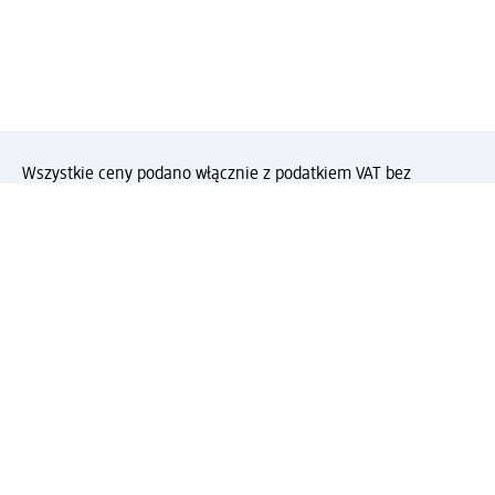
Wszystkie ceny podano włącznie z podatkiem VAT bez
kosztów wysyłki
(§) Ta pozycja nie podlega rabatom.
(#) Za tę
pozycję nie otrzymasz punktów PAYBACK.
Jak podoba Ci się ta strona?
Drogeria dm
Kariera
Biuro Obsługi Klienta dm
Kontakt
Znajdź sklepy dm