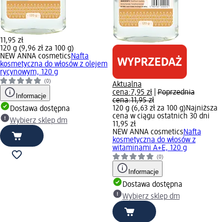
11,95 zł
120 g (9,96 zł za 100 g)
NEW ANNA cosmetics
Nafta
kosmetyczna do włosów z olejem
rycynowym, 120 g
(0)
Aktualna
cena:
7,95 zł
|
Poprzednia
Informacje
cena:
11,95 zł
120 g (6,63 zł za 100 g)
Najniższa
Dostawa dostępna
cena w ciągu ostatnich 30 dni
Wybierz sklep dm
11,95 zł
NEW ANNA cosmetics
Nafta
kosmetyczna do włosów z
witaminami A+E, 120 g
(0)
Informacje
Dostawa dostępna
Wybierz sklep dm