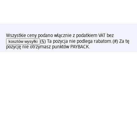
Wszystkie ceny podano włącznie z podatkiem VAT bez
kosztów wysyłki
(§) Ta pozycja nie podlega rabatom.
(#) Za tę
pozycję nie otrzymasz punktów PAYBACK.
Jak podoba Ci się ta strona?
Drogeria dm
Kariera
Biuro Obsługi Klienta dm
Kontakt
Znajdź sklepy dm