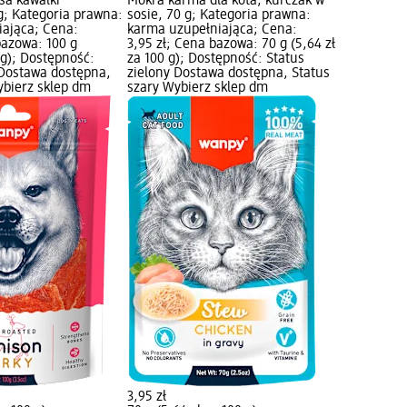
sa kawałki
Mokra karma dla kota, kurczak w
 g; Kategoria prawna:
sosie, 70 g; Kategoria prawna:
ająca; Cena:
karma uzupełniająca; Cena:
bazowa: 100 g
3,95 zł; Cena bazowa: 70 g (5,64 zł
0 g); Dostępność:
za 100 g); Dostępność: Status
 Dostawa dostępna,
zielony Dostawa dostępna, Status
ybierz sklep dm
szary Wybierz sklep dm
3,95 zł