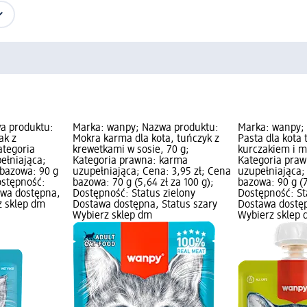
a produktu:
Marka: wanpy; Nazwa produktu:
Marka: wanpy;
ak z
Mokra karma dla kota, tuńczyk z
Pasta dla kota 
ategoria
krewetkami w sosie, 70 g;
kurczakiem i m
ełniająca;
Kategoria prawna: karma
Kategoria pra
 bazowa: 90 g
uzupełniająca; Cena: 3,95 zł; Cena
uzupełniająca;
Dostępność:
bazowa: 70 g (5,64 zł za 100 g);
bazowa: 90 g (7
awa dostępna,
Dostępność: Status zielony
Dostępność: St
z sklep dm
Dostawa dostępna, Status szary
Dostawa dostęp
Wybierz sklep dm
Wybierz sklep