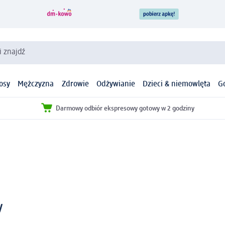
i znajdź
osy
Mężczyzna
Zdrowie
Odżywianie
Dzieci & niemowlęta
G
Darmowy odbiór ekspresowy gotowy w 2 godziny
y