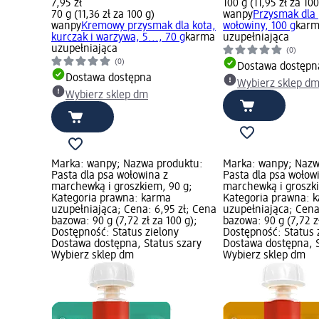
7,95 zł
100 g (11,95 zł za 100
70 g (11,36 zł za 100 g)
wanpy
Przysmak dla 
wanpy
Kremowy przysmak dla kota,
wołowiny, 100 g
kar
kurczak i warzywa, 5..., 70 g
karma
uzupełniająca
uzupełniająca
(0)
(0)
Dostawa dostępn
Dostawa dostępna
Wybierz sklep d
Wybierz sklep dm
Marka: wanpy; Nazwa produktu:
Marka: wanpy; Nazw
Pasta dla psa wołowina z
Pasta dla psa wołow
marchewką i groszkiem, 90 g;
marchewką i groszki
Kategoria prawna: karma
Kategoria prawna: 
uzupełniająca; Cena: 6,95 zł; Cena
uzupełniająca; Cena
bazowa: 90 g (7,72 zł za 100 g);
bazowa: 90 g (7,72 zł
Dostępność: Status zielony
Dostępność: Status 
Dostawa dostępna, Status szary
Dostawa dostępna, S
Wybierz sklep dm
Wybierz sklep dm