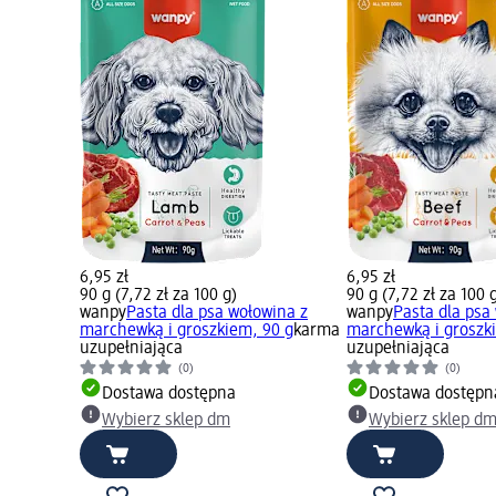
6,95 zł
6,95 zł
90 g (7,72 zł za 100 g)
90 g (7,72 zł za 100 
wanpy
Pasta dla psa wołowina z
wanpy
Pasta dla psa
marchewką i groszkiem, 90 g
karma
marchewką i groszk
uzupełniająca
uzupełniająca
(0)
(0)
Dostawa dostępna
Dostawa dostępn
Wybierz sklep dm
Wybierz sklep d