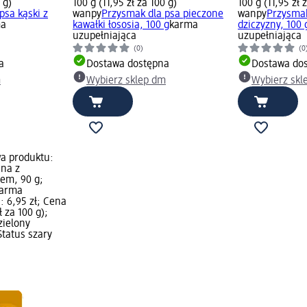
 g)
100 g (11,95 zł za 100 g)
100 g (11,95 zł 
psa kąski z
wanpy
Przysmak dla psa pieczone
wanpy
Przysmak
ma
kawałki łososia, 100 g
karma
dziczyzny, 100 
uzupełniająca
uzupełniająca
(0)
(0
a
Dostawa dostępna
Dostawa do
m
Wybierz sklep dm
Wybierz skl
a produktu:
ina z
em, 90 g;
karma
: 6,95 zł; Cena
 za 100 g);
zielony
tatus szary