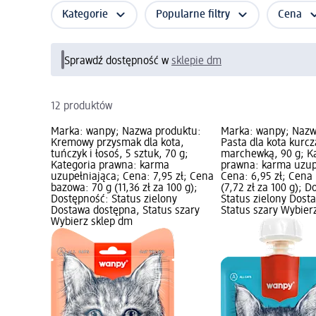
Kategorie
Popularne filtry
Cena
Sprawdź dostępność w
sklepie dm
12 produktów
Marka: wanpy; Nazwa produktu:
Marka: wanpy; Nazw
Kremowy przysmak dla kota,
Pasta dla kota kurcz
tuńczyk i łosoś, 5 sztuk, 70 g;
marchewką, 90 g; K
Kategoria prawna: karma
prawna: karma uzup
uzupełniająca; Cena: 7,95 zł; Cena
Cena: 6,95 zł; Cena
bazowa: 70 g (11,36 zł za 100 g);
(7,72 zł za 100 g); 
Dostępność: Status zielony
Status zielony Dost
Dostawa dostępna, Status szary
Status szary Wybier
Wybierz sklep dm