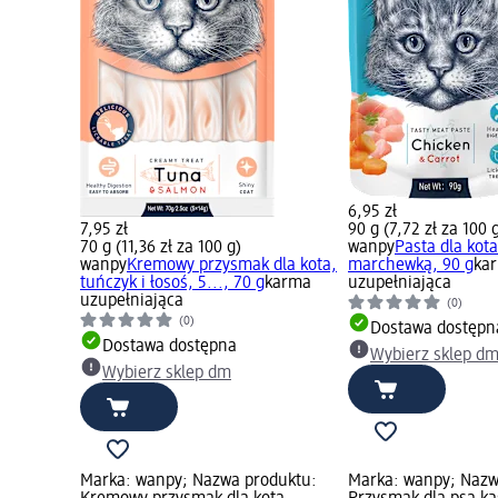
6,95 zł
7,95 zł
90 g (7,72 zł za 100 
70 g (11,36 zł za 100 g)
wanpy
Pasta dla kota
wanpy
Kremowy przysmak dla kota,
marchewką, 90 g
ka
tuńczyk i łosoś, 5..., 70 g
karma
uzupełniająca
uzupełniająca
(0)
(0)
Dostawa dostępn
Dostawa dostępna
Wybierz sklep d
Wybierz sklep dm
Marka: wanpy; Nazwa produktu:
Marka: wanpy; Nazw