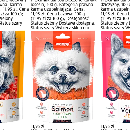
ski z wołowiny,
Przysmak dla psa pieczone kawałki
Przysmak dla p
awna: karma
łososia, 100 g; Kategoria prawna:
dziczyzny, 100
 11,95 zł; Cena
karma uzupełniająca; Cena:
karma uzupełni
zł za 100 g);
11,95 zł; Cena bazowa: 100 g
11,95 zł; Cena 
zielony
(11,95 zł za 100 g); Dostępność:
(11,95 zł za 10
tatus szary
Status zielony Dostawa dostępna,
Status zielony
Status szary Wybierz sklep dm
Status szary W
11,95 zł
11,95 zł