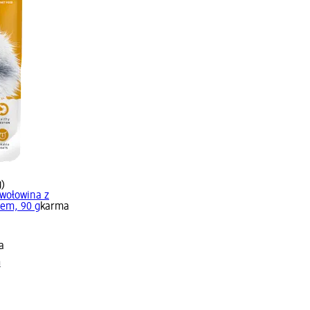
g)
 wołowina z
iem, 90 g
karma
a
m