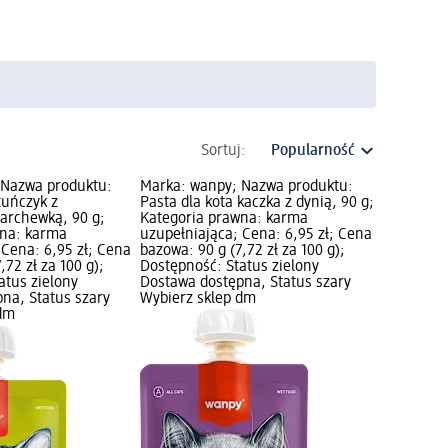
Sortuj:
 Nazwa produktu:
Marka: wanpy; Nazwa produktu:
tuńczyk z
Pasta dla kota kaczka z dynią, 90 g;
archewką, 90 g;
Kategoria prawna: karma
wna: karma
uzupełniająca; Cena: 6,95 zł; Cena
 Cena: 6,95 zł; Cena
bazowa: 90 g (7,72 zł za 100 g);
,72 zł za 100 g);
Dostępność: Status zielony
atus zielony
Dostawa dostępna, Status szary
na, Status szary
Wybierz sklep dm
 dm