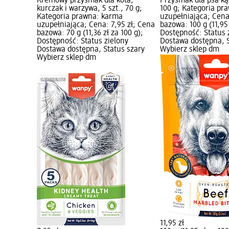
Kremowy przysmak dla kota,
Przysmak dla psa ką
kurczak i warzywa, 5 szt., 70 g;
100 g; Kategoria pr
Kategoria prawna: karma
uzupełniająca; Cena:
uzupełniająca; Cena: 7,95 zł; Cena
bazowa: 100 g (11,95 
bazowa: 70 g (11,36 zł za 100 g);
Dostępność: Status 
Dostępność: Status zielony
Dostawa dostępna, S
Dostawa dostępna, Status szary
Wybierz sklep dm
Wybierz sklep dm
11,95 zł