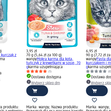
g)
3,95 zł
6,95 zł
 kurczak z
70 g (5,64 zł za 100 g)
90 g (7,72 zł za
rma
wanpy
Mokra karma dla kota,
wanpy
Pasta dl
tuńczyk z krewetkami w sosie, 70
kurczakiem i 
g
karma uzupełniająca
g
karma uzupeł
(1)
(0
a
Dostawa dostępna
Dostawa do
m
Wybierz sklep dm
Wybierz skl
a produktu:
Marka: wanpy; Nazwa produktu:
Marka: wanpy;