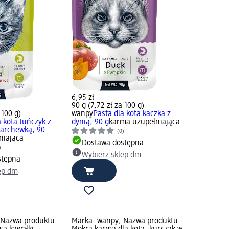
6,95 zł
90 g (7,72 zł za 100 g)
 100 g)
wanpy
Pasta dla kota kaczka z
a kota tuńczyk z
dynią, 90 g
karma uzupełniająca
marchewką, 90
(0)
niająca
Dostawa dostępna
)
Wybierz sklep dm
stępna
ep dm
 Nazwa produktu:
Marka: wanpy; Nazwa produktu: