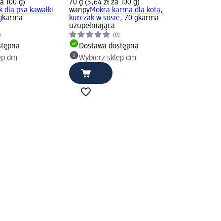
za 100 g)
70 g (5,64 zł za 100 g)
 dla psa kawałki
wanpy
Mokra karma dla kota,
g
karma
kurczak w sosie, 70 g
karma
uzupełniająca
)
(0)
stępna
Dostawa dostępna
ep dm
Wybierz sklep dm