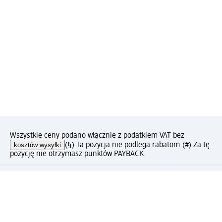
Wszystkie ceny podano włącznie z podatkiem VAT bez
kosztów wysyłki
(§) Ta pozycja nie podlega rabatom.
(#) Za tę
pozycję nie otrzymasz punktów PAYBACK.
Jak podoba Ci się ta strona?