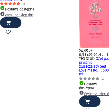
(1)
Dostawa dostępna
Wybierz sklep dm
24,95 zł
0,5 l (49,90 zł za 1 
YES STUDIO
Żel po
prysznic
złuszczający Self
Love masło..., 500
ml
(0)
Dostawa
dostępna
Wybierz sklep 