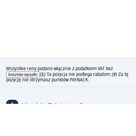
Wszystkie ceny podano włącznie z podatkiem VAT bez
kosztów wysyłki
(§) Ta pozycja nie podlega rabatom.
(#) Za tę
pozycję nie otrzymasz punktów PAYBACK.
Jak podoba Ci się ta strona?