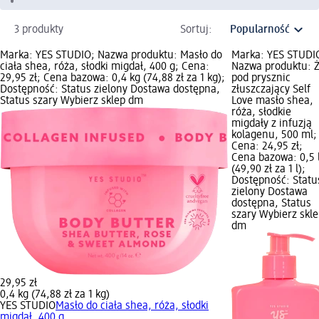
3 produkty
Sortuj:
Marka: YES STUDIO; Nazwa produktu: Masło do
Marka: YES STUDI
ciała shea, róża, słodki migdał, 400 g; Cena:
Nazwa produktu: Ż
29,95 zł; Cena bazowa: 0,4 kg (74,88 zł za 1 kg);
pod prysznic
Dostępność: Status zielony Dostawa dostępna,
złuszczający Self
Status szary Wybierz sklep dm
Love masło shea,
róża, słodkie
migdały z infuzją
kolagenu, 500 ml;
Cena: 24,95 zł;
Cena bazowa: 0,5 
(49,90 zł za 1 l);
Dostępność: Statu
zielony Dostawa
dostępna, Status
szary Wybierz skl
dm
29,95 zł
0,4 kg (74,88 zł za 1 kg)
YES STUDIO
Masło do ciała shea, róża, słodki
migdał, 400 g