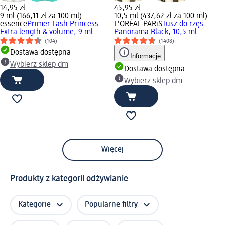
14,95 zł
45,95 zł
9 ml (166,11 zł za 100 ml)
10,5 ml (437,62 zł za 100 ml)
essence
Primer Lash Princess
L'ORÉAL PARiS
Tusz do rzęs
Extra length & volume, 9 ml
Panorama Black, 10,5 ml
(104)
(1408)
Dostawa dostępna
Informacje
Wybierz sklep dm
Dostawa dostępna
Wybierz sklep dm
Więcej
Produkty z kategorii odżywianie
Kategorie
Popularne filtry