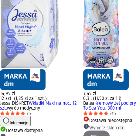
14,95 zł
3,45 zł
12 szt. (1,25 zł za 1 szt.)
0,3 l (11,50 zł za 1 l)
Jessa DISKRET
Wkładki Maxi na noc, 12
Balea
Kremowy żel pod pry
szt.
wyrób medyczny
To Sea You, 300 ml
(1)
(91)
Dostawa niedostępna
Informacje
Wybierz sklep dm
Dostawa dostępna