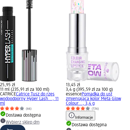
25,95 zł
13,45 zł
11 ml (235,91 zł za 100 ml)
3,4 g (395,59 zł za 100 g)
CATRICE
Catrice Tusz do rzęs
essence
Pomadka do ust
wodoodporny Hyper Lash..., 11
zmieniająca kolor Meta Glow
ml
Colour..., 3,4 g
(66)
(136)
Dostawa dostępna
Informacje
Wybierz sklep dm
Dostawa dostępna