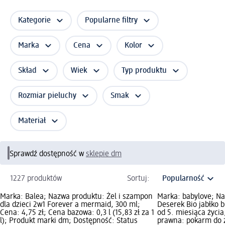
Kategorie
Popularne filtry
Marka
Cena
Kolor
Skład
Wiek
Typ produktu
Rozmiar pieluchy
Smak
Materiał
Sprawdź dostępność w
sklepie dm
1227 produktów
Sortuj:
Marka: Balea; Nazwa produktu: Żel i szampon
Marka: babylove; N
dla dzieci 2w1 Forever a mermaid, 300 ml;
Deserek Bio jabłko 
Cena: 4,75 zł; Cena bazowa: 0,3 l (15,83 zł za 1
od 5. miesiąca życia
l); Produkt marki dm; Dostępność: Status
prawna: pokarm do 