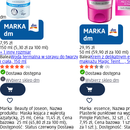
dm
7,95 zł
150 ml (5,30 zł za 100 ml)
29,95 zł
+ 1 inny rozmiar
50 ml (59,90 zł za 100 ml)
Balea
Woda termalna w sprayu do twarzy
Balea
Krem z delikatnym 
i ciała, 150 ml
makijażu Magic Teint..., 
(4)
(3)
Dostawa dostępna
Dostawa dostępna
Wybierz sklep dm
Wybierz sklep dm
Marka: Beauty of Joseon; Nazwa
Marka: essence; Nazwa p
produktu: Maska kojąca z wąkrotą
Plasterki punktowe na wyp
azjatycką, 25 ml; Cena: 11,45 zł; Cena
Pimple Patches, 32 szt.; 
bazowa: 25 ml (45,80 zł za 100 ml);
7,95 zł; Cena bazowa: 1 szt
Dostępność: Status czerwony Dostawa
za 1 szt.); Dostępność: St