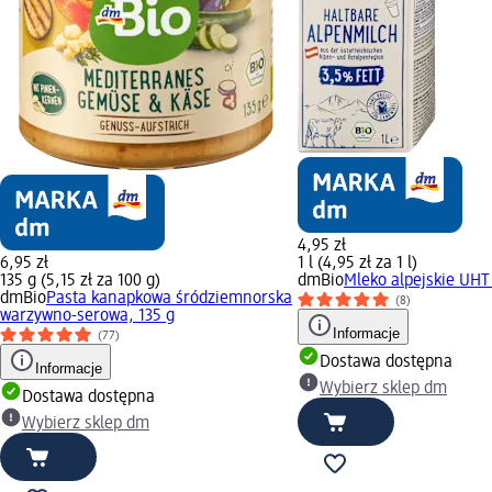
4,95 zł
6,95 zł
1 l (4,95 zł za 1 l)
135 g (5,15 zł za 100 g)
dmBio
Mleko alpejskie UHT 
dmBio
Pasta kanapkowa śródziemnorska
(8)
warzywno-serowa, 135 g
Informacje
(77)
Dostawa dostępna
Informacje
Wybierz sklep dm
Dostawa dostępna
Wybierz sklep dm