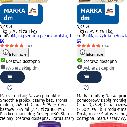
3,95 zł
3,95 zł
1 kg (3,95 zł za 1 kg)
1 kg (3,95 zł za 1 kg)
dmBio
Mąka pszenna pełnoziarnista, 1
dmBio
Mąka żytnia pełnozia
kg
kg
(113)
(132)
Informacje
Informacje
Dostawa dostępna
Dostawa dostępna
Wybierz sklep dm
Wybierz sklep dm
Marka: dmBio; Nazwa produktu:
Marka: dmBio; Nazwa prod
Smoothie jabłko, czarny bez, aronia i
pomidorowy z solą morską,
malina, 245 ml; Cena: 5,95 zł; Cena
Cena: 3,75 zł; Cena bazowa
bazowa: 245 ml (2,43 zł za 100 ml);
(7,50 zł za 1 l); Produkt m
Produkt marki dm; Dostępność: Status
Dostępność: Status zielon
zielony Dostawa dostępna, Status szary
dostępna, Status szary Wy