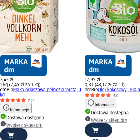
7,45 zł
12,95 zł
1 kg (7,45 zł za 1 kg)
0,3 l (43,17 zł za 1 l)
dmBio
Mąka orkiszowa pełnoziarnista, 1
dmBio
Olej kokosowy, 300 
kg
(15)
(134)
Informacje
Informacje
Dostawa dostępna
Dostawa dostępna
Wybierz sklep dm
Wybierz sklep dm