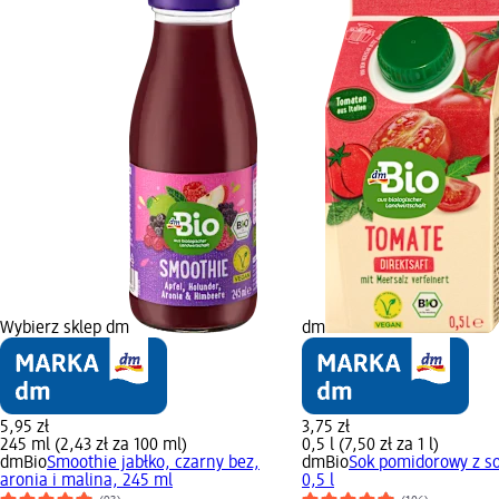
Wybierz sklep dm
dm
5,95 zł
3,75 zł
245 ml (2,43 zł za 100 ml)
0,5 l (7,50 zł za 1 l)
dmBio
Smoothie jabłko, czarny bez,
dmBio
Sok pomidorowy z s
aronia i malina, 245 ml
0,5 l