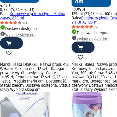
4,45 zł
0,85 l (5,24 zł za 1 l)
29,95 zł
Balea
Kremowe mydło w płynie Malina
125 ml (23,96 zł za 100 ml)
zapas, 850 ml
Balea
Peeling w płynie Bea
2% BHA, 125 ml
(3)
(7)
Dostawa dostępna
Dostawa dostępna
Wybierz sklep dm
Wybierz sklep dm
Marka: Jessa DISKRET; Nazwa produktu:
Marka: Balea; Nazwa prod
Wkładki Maxi na noc, 12 szt.; Kategoria
Kremowy żel pod prysznic
prawna: wyrób medyczny; Cena:
You, 300 ml; Cena: 3,45 z
14,95 zł; Cena bazowa: 12 szt. (1,25 zł za
bazowa: 0,3 l (11,50 zł za 1
1 szt.); Produkt marki dm; Dostępność:
marki dm; Dostępność: St
Status zielony Dostawa dostępna, Status
czerwony Dostawa niedos
szary Wybierz sklep dm
Status szary Wybierz skle