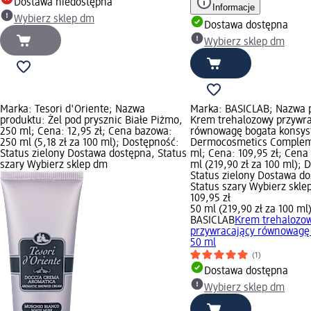
Dostawa niedostępna
Informacje
Wybierz sklep dm
Dostawa dostępna
Wybierz sklep dm
Marka: Tesori d'Oriente; Nazwa
Marka: BASICLAB; Nazwa 
produktu: Żel pod prysznic Białe Piżmo,
Krem trehalozowy przywra
250 ml; Cena: 12,95 zł; Cena bazowa:
równowagę bogata konsys
250 ml (5,18 zł za 100 ml); Dostępność:
Dermocosmetics Complem
Status zielony Dostawa dostępna, Status
ml; Cena: 109,95 zł; Cena
szary Wybierz sklep dm
ml (219,90 zł za 100 ml); 
Status zielony Dostawa d
Status szary Wybierz skle
109,95 zł
50 ml (219,90 zł za 100 ml
BASICLAB
Krem trehalozo
przywracający równowagę 
50 ml
(1)
Dostawa dostępna
Wybierz sklep dm