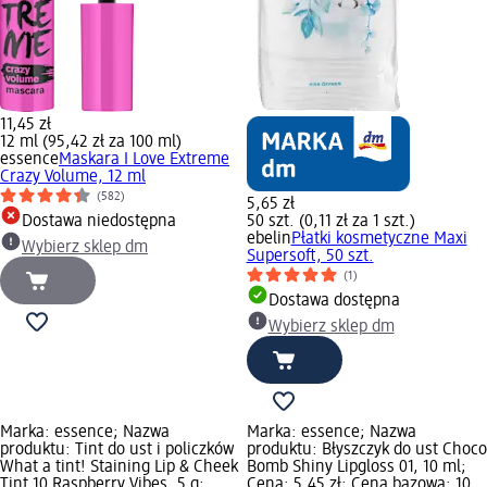
11,45 zł
12 ml (95,42 zł za 100 ml)
essence
Maskara I Love Extreme
Crazy Volume, 12 ml
(582)
5,65 zł
Dostawa niedostępna
50 szt. (0,11 zł za 1 szt.)
ebelin
Płatki kosmetyczne Maxi
Wybierz sklep dm
Supersoft, 50 szt.
(1)
Dostawa dostępna
Wybierz sklep dm
Marka: essence; Nazwa
Marka: essence; Nazwa
produktu: Tint do ust i policzków
produktu: Błyszczyk do ust Choco
What a tint! Staining Lip & Cheek
Bomb Shiny Lipgloss 01, 10 ml;
Tint 10 Raspberry Vibes, 5 g;
Cena: 5,45 zł; Cena bazowa: 10