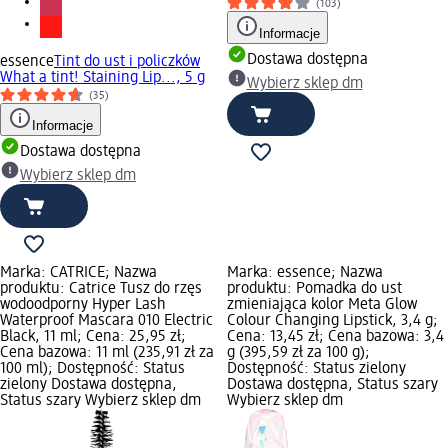
(103)
Informacje
Dostawa dostępna
essence
Tint do ust i policzków
What a tint! Staining Lip..., 5 g
Wybierz sklep dm
(35)
Informacje
Dostawa dostępna
Wybierz sklep dm
Marka: CATRICE; Nazwa
Marka: essence; Nazwa
produktu: Catrice Tusz do rzęs
produktu: Pomadka do ust
wodoodporny Hyper Lash
zmieniająca kolor Meta Glow
Waterproof Mascara 010 Electric
Colour Changing Lipstick, 3,4 g;
Black, 11 ml; Cena: 25,95 zł;
Cena: 13,45 zł; Cena bazowa: 3,4
Cena bazowa: 11 ml (235,91 zł za
g (395,59 zł za 100 g);
100 ml); Dostępność: Status
Dostępność: Status zielony
zielony Dostawa dostępna,
Dostawa dostępna, Status szary
Status szary Wybierz sklep dm
Wybierz sklep dm