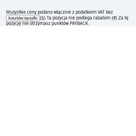
Wszystkie ceny podano włącznie z podatkiem VAT bez
kosztów wysyłki
(§) Ta pozycja nie podlega rabatom.
(#) Za tę
pozycję nie otrzymasz punktów PAYBACK.
Jak podoba Ci się ta strona?
Drogeria dm
Kariera
Biuro Obsługi Klienta dm
Kontakt
Znajdź sklepy dm
Metody płatności